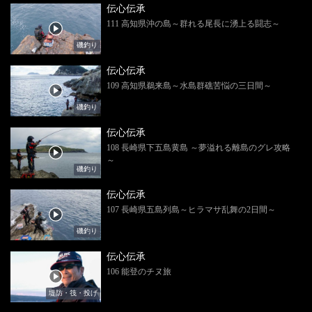
伝心伝承
111 高知県沖の島～群れる尾長に湧上る闘志～
磯釣り
伝心伝承
109 高知県鵜来島～水島群礁苦悩の三日間～
磯釣り
伝心伝承
108 長崎県下五島黄島 ～夢溢れる離島のグレ攻略
～
磯釣り
伝心伝承
107 長崎県五島列島～ヒラマサ乱舞の2日間～
磯釣り
伝心伝承
106 能登のチヌ旅
堤防・筏・投げ