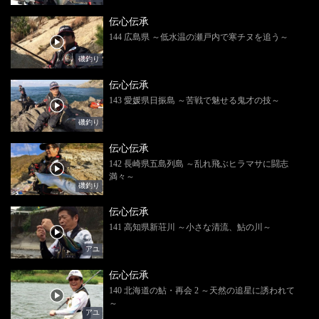
伝心伝承
144 広島県 ～低水温の瀬戸内で寒チヌを追う～
磯釣り
伝心伝承
143 愛媛県日振島 ～苦戦で魅せる鬼才の技～
磯釣り
伝心伝承
142 長崎県五島列島 ～乱れ飛ぶヒラマサに闘志
満々～
磯釣り
伝心伝承
141 高知県新荘川 ～小さな清流、鮎の川～
アユ
伝心伝承
140 北海道の鮎・再会 2 ～天然の追星に誘われて
～
アユ