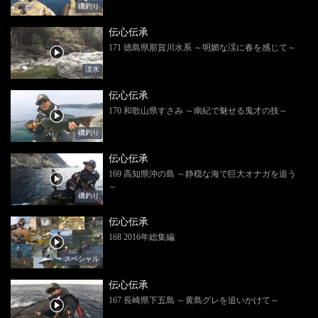
磯釣り
伝心伝承
171 徳島県那賀川水系 ～明媚な渓に春を感じて～
淡水
伝心伝承
170 和歌山県すさみ ～南紀で魅せる鬼才の技～
磯釣り
伝心伝承
169 高知県沖の島 ～静穏な海で巨大オナガを追う
～
磯釣り
伝心伝承
168 2016年総集編
スペシャル
伝心伝承
167 長崎県下五島 ～黄島グレを追いかけて～