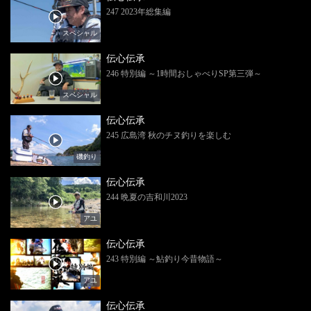
247 2023年総集編
スペシャル
伝心伝承
246 特別編 ～1時間おしゃべりSP第三弾～
スペシャル
伝心伝承
245 広島湾 秋のチヌ釣りを楽しむ
磯釣り
伝心伝承
244 晩夏の吉和川2023
アユ
伝心伝承
243 特別編 ～鮎釣り今昔物語～
アユ
伝心伝承