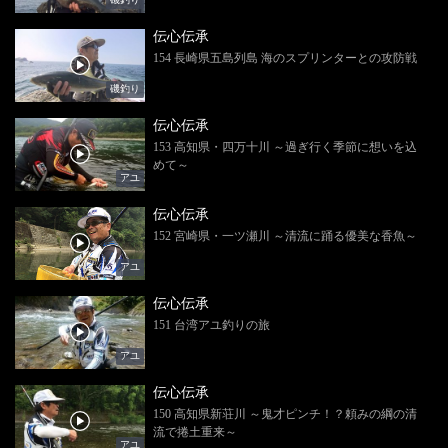
伝心伝承
154 長崎県五島列島 海のスプリンターとの攻防戦
磯釣り
伝心伝承
153 高知県・四万十川 ～過ぎ行く季節に想いを込
めて～
アユ
伝心伝承
152 宮崎県・一ツ瀬川 ～清流に踊る優美な香魚～
アユ
伝心伝承
151 台湾アユ釣りの旅
アユ
伝心伝承
150 高知県新荘川 ～鬼才ピンチ！？頼みの綱の清
流で捲土重来～
アユ