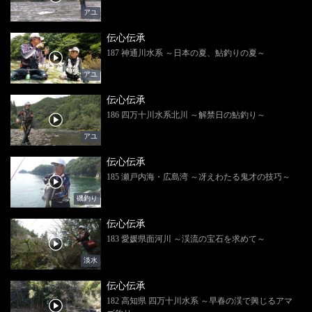
アユ
伝心伝承
187 神通川水系 ～日本の夏、鮎釣りの夏～
アユ
伝心伝承
186 四万十川水系北川 ～解禁日の鮎釣り～
アユ
伝心伝承
185 瀬戸内海・広島湾 ～冴えわたる鬼才の技巧～
磯釣り
伝心伝承
183 愛媛県面河川 ～渓流の宝石を求めて～
淡水
伝心伝承
182 高知県 四万十川水系 ～早春の渓で興じるアマ