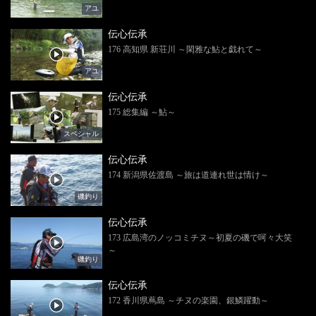
アユ
伝心伝承
176 高知県 新荘川 ～閑雅な鮎と戯れて～
アユ
伝心伝承
175 総集編 ～鮎～
スペシャル
伝心伝承
174 新潟県佐渡島 ～旅は道連れ世は情け～
磯釣り
伝心伝承
173 広島湾のノッコミチヌ～初夏の磯で呵々大笑
～
磯釣り
伝心伝承
172 香川県蔦島 ～チヌの楽園、銀鱗躍動～