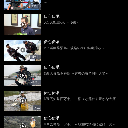
～
船釣り
伝心伝承
201 200回記念 ～後編～
アユ
伝心伝承
197 兵庫県沼島～淡路の海に銀鱗踊る～
磯釣り
伝心伝承
196 大分県保戸島 ～豊後の海で呵呵大笑～
磯釣り
伝心伝承
189 高知県四万十川 ～滔々と流れる豊かな大河～
アユ
伝心伝承
188 宮崎県一ツ瀬川 ～明媚な清流に破顔一笑～