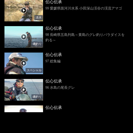
伝心伝承
99 愛媛県面河川水系 小田深山渓谷の渓流アマゴ
淡水
伝心伝承
98 長崎県五島列島～黄島のグレ釣りパラダイスを
釣る～
磯釣り
伝心伝承
97 総集編
スペシャル
伝心伝承
96 水島の尾長グレ
磯釣り
伝心伝承
95 鵜来の磯
磯釣り