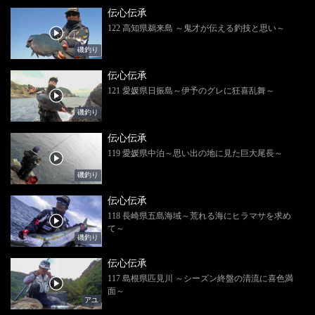
伝心伝承
122 高知県鵜来島 ～鬼才が伝える釣技と思い～
磯釣り
伝心伝承
121 愛媛県日振島～伊予のグレに狂喜乱舞～
磯釣り
伝心伝承
119 愛媛県中泊～思い出の地に見た巨大尾長～
磯釣り
伝心伝承
118 長崎県五島海域～荒れる海にヒラマサを求め
て～
磯釣り
伝心伝承
117 島根県匹見川 ～シーズン終盤の清流に喜色満
面～
アユ