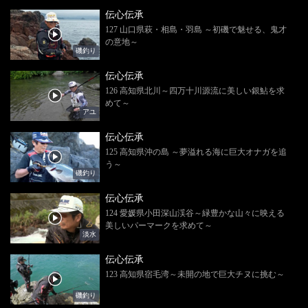
伝心伝承
127 山口県萩・相島・羽島 ～初磯で魅せる、鬼才
の意地～
磯釣り
伝心伝承
126 高知県北川～四万十川源流に美しい銀鮎を求
めて～
アユ
伝心伝承
125 高知県沖の島 ～夢溢れる海に巨大オナガを追
う～
磯釣り
伝心伝承
124 愛媛県小田深山渓谷～緑豊かな山々に映える
美しいパーマークを求めて～
淡水
伝心伝承
123 高知県宿毛湾～未開の地で巨大チヌに挑む～
磯釣り