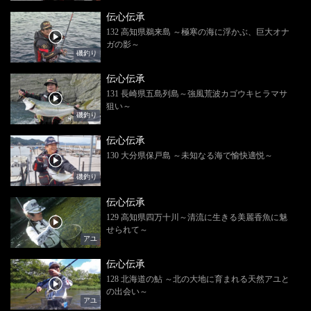
伝心伝承
132 高知県鵜来島 ～極寒の海に浮かぶ、巨大オナ
ガの影～
磯釣り
伝心伝承
131 長崎県五島列島～強風荒波カゴウキヒラマサ
狙い～
磯釣り
伝心伝承
130 大分県保戸島 ～未知なる海で愉快適悦～
磯釣り
伝心伝承
129 高知県四万十川～清流に生きる美麗香魚に魅
せられて～
アユ
伝心伝承
128 北海道の鮎 ～北の大地に育まれる天然アユと
の出会い～
アユ