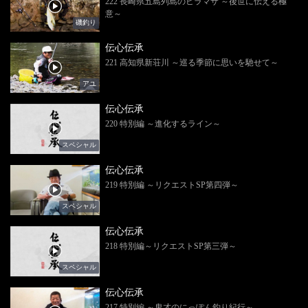
222 長崎県五島列島のヒラマサ ～後世に伝える極
意～
磯釣り
伝心伝承
221 高知県新荘川 ～巡る季節に思いを馳せて～
アユ
伝心伝承
220 特別編 ～進化するライン～
スペシャル
伝心伝承
219 特別編 ～リクエストSP第四弾～
スペシャル
伝心伝承
218 特別編～リクエストSP第三弾～
スペシャル
伝心伝承
217 特別編 ～鬼才のにっぽん釣り紀行～