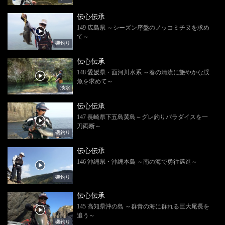
伝心伝承
149 広島県 ～シーズン序盤のノッコミチヌを求め
て～
磯釣り
伝心伝承
148 愛媛県・面河川水系 ～春の清流に艶やかな渓
魚を求めて～
淡水
伝心伝承
147 長崎県下五島黄島～グレ釣りパラダイスを一
刀両断～
磯釣り
伝心伝承
146 沖縄県・沖縄本島 ～南の海で勇往邁進～
磯釣り
伝心伝承
145 高知県沖の島 ～群青の海に群れる巨大尾長を
追う～
磯釣り