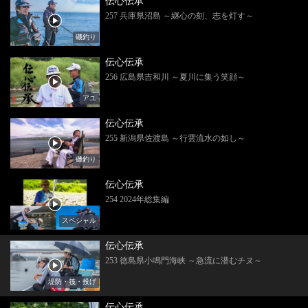
伝心伝承
257 兵庫県沼島 ～継心の刻、志を灯す～
磯釣り
伝心伝承
256 広島県吉和川 ～夏川に集う笑顔～
アユ
伝心伝承
255 新潟県佐渡島 ～行雲流水の如し～
磯釣り
伝心伝承
254 2024年総集編
スペシャル
伝心伝承
253 徳島県小鳴門海峡 ～急流に潜むチヌ～
堤防・筏・投げ
伝心伝承