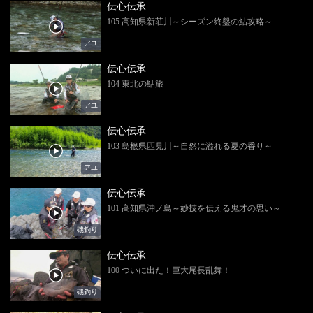
伝心伝承
105 高知県新荘川～シーズン終盤の鮎攻略～
アユ
伝心伝承
104 東北の鮎旅
アユ
伝心伝承
103 島根県匹見川～自然に溢れる夏の香り～
アユ
伝心伝承
101 高知県沖ノ島～妙技を伝える鬼才の思い～
磯釣り
伝心伝承
100 ついに出た！巨大尾長乱舞！
磯釣り