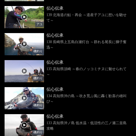
伝心伝承
139 北海道の鮎・再会 ～道産子アユに想いを馳せ
て～
アユ
伝心伝承
138 長崎県上五島白瀬灯台 ～群れる尾長に獅子奮
迅～
磯釣り
伝心伝承
135 高知県須崎 ～春のノッコミチヌに魅せられて
～
磯釣り
伝心伝承
134 高知県沖の島 ～吹き荒ぶ風に轟く歓喜の雄叫
び～
磯釣り
伝心伝承
133 高知県沖ノ島 低水温・低活性の三ノ瀬二並島
攻略
磯釣り