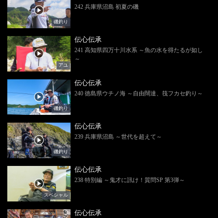
242 兵庫県沼島 初夏の磯
磯釣り
伝心伝承
241 高知県四万十川水系 ～魚の水を得たるが如し
～
アユ
伝心伝承
240 徳島県ウチノ海 ～自由闊達、筏フカセ釣り～
磯釣り
伝心伝承
239 兵庫県沼島 ～世代を超えて～
磯釣り
伝心伝承
238 特別編 ～鬼才に訊け！質問SP 第3弾～
スペシャル
伝心伝承