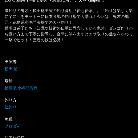
253 徳島県小鳴門海峡 ～急流に潜むチヌ～
chapter
1
磯釣りの鬼才・松田稔出演の釣り番組『伝心伝承』。「釣りは楽しく楽
に楽に」をモットーに日本各地の釣り場で大暴れ！今回は、鬼才の地
元・徳島県小鳴門海峡でのカセ釣り！

近頃は弟子たちへ知識や技術の伝承に専念している鬼才。ダンゴ作りか
ら誘い方まで丁寧に指導し、合間に竿を出すとエサ取りの猛攻をかわし
一撃でヒット！圧巻の技は必見！
出演者
松田 稔
場所
徳島県 小鳴門海峡
釣り方
筏釣り
魚種
クロダイ