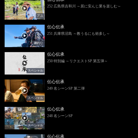
252 広島県吉和川 ～居に安んじ業を楽しむ～
アユ
伝心伝承
251 兵庫県沼島 ～教うるにも術多し～
磯釣り
伝心伝承
250 特別編 ～リクエストSP 第五弾～
スペシャル
伝心伝承
249 名シーンSP 第二弾
スペシャル
伝心伝承
248 名シーンSP
スペシャル
伝心伝承