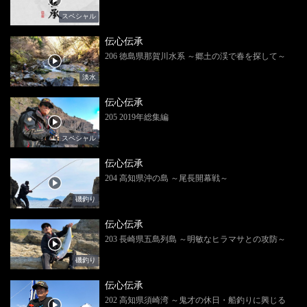
スペシャル
伝心伝承
206 徳島県那賀川水系 ～郷土の渓で春を探して～
淡水
伝心伝承
205 2019年総集編
スペシャル
伝心伝承
204 高知県沖の島 ～尾長開幕戦～
磯釣り
伝心伝承
203 長崎県五島列島 ～明敏なヒラマサとの攻防～
磯釣り
伝心伝承
202 高知県須崎湾 ～鬼才の休日・船釣りに興じる