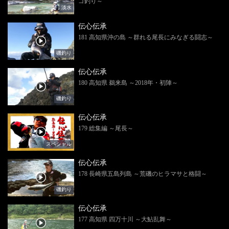
ゴ釣り～
淡水
伝心伝承
181 高知県沖の島 ～群れる尾長にみなぎる闘志～
磯釣り
伝心伝承
180 高知県 鵜来島 ～2018年・初陣～
磯釣り
伝心伝承
179 総集編 ～尾長～
スペシャル
伝心伝承
178 長崎県五島列島 ～荒磯のヒラマサと格闘～
磯釣り
伝心伝承
177 高知県 四万十川 ～大鮎乱舞～