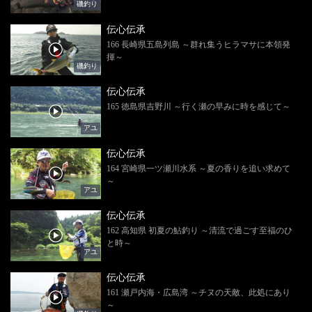
磯釣り
伝心伝承
166 長崎県五島列島 ～群れ集うヒラマサに本領発
揮～
磯釣り
伝心伝承
165 徳島県吉野川 ～行く瀬の早みに時を感じて～
アユ
伝心伝承
164 宮崎県一ツ瀬川水系 ～夏の香りを追い求めて
～
アユ
伝心伝承
162 高知県 初夏の鮎釣り ～清流で過ごす至福のひ
と時～
アユ
伝心伝承
161 瀬戸内海・広島湾 ～チヌの天敵、此処にあり
～