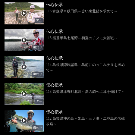
伝心伝承
116 青森県＆秋田県～旨い東北鮎を求めて～
アユ
伝心伝承
115 能登半島七尾湾～初夏のチヌに大苦戦～
磯釣り
伝心伝承
114 島根県隠岐諸島～島前にのっこみチヌを求め
て～
磯釣り
伝心伝承
113 高知県津野町北川～夏の調べに耳を傾けて～
アユ
伝心伝承
112 高知県沖の島～姫島・三ノ瀬・二並島の名礁
攻略～
磯釣り