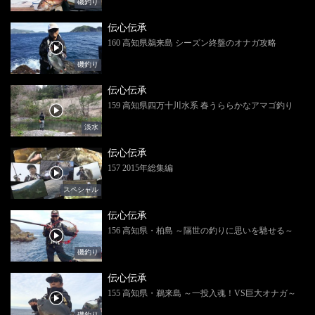
磯釣り
伝心伝承
160 高知県鵜来島 シーズン終盤のオナガ攻略
磯釣り
伝心伝承
159 高知県四万十川水系 春うららかなアマゴ釣り
淡水
伝心伝承
157 2015年総集編
スペシャル
伝心伝承
156 高知県・柏島 ～隔世の釣りに思いを馳せる～
磯釣り
伝心伝承
155 高知県・鵜来島 ～一投入魂！VS巨大オナガ～
磯釣り