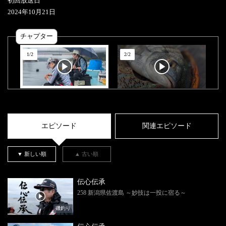
初回放送日
2024
年
10
月
21
日
チャプター
1
/
2
2
/
2
エピソード
関連エピソード
▼ 新しい順
▲ 古い順
伝心伝承
258 新潟県佐渡島 ～妙技は一投に宿る～
磯釣り