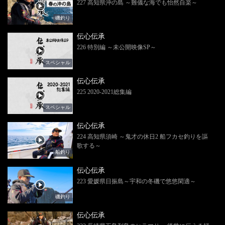
227 高知県沖の島 ～難儀な海でも怡然自楽～
磯釣り
伝心伝承
226 特別編 ～未公開映像SP～
スペシャル
伝心伝承
225 2020-2021総集編
スペシャル
伝心伝承
224 高知県須崎 ～鬼才の休日2 船フカセ釣りを謳
歌する～
船釣り
伝心伝承
223 愛媛県日振島～宇和の冬磯で悠悠閑適～
磯釣り
伝心伝承