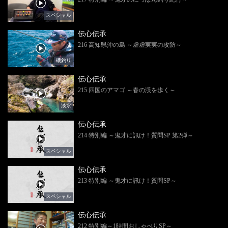
スペシャル
伝心伝承
216 高知県沖の島 ～虚虚実実の攻防～
磯釣り
伝心伝承
215 四国のアマゴ ～春の渓を歩く～
淡水
伝心伝承
214 特別編 ～鬼才に訊け！質問SP 第2弾～
スペシャル
伝心伝承
213 特別編 ～鬼才に訊け！質問SP～
スペシャル
伝心伝承
212 特別編～1時間おしゃべりSP～