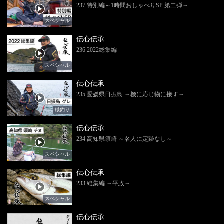
237 特別編～1時間おしゃべりSP 第二弾～
スペシャル
伝心伝承
236 2022総集編
スペシャル
伝心伝承
235 愛媛県日振島 ～機に応じ物に接す～
磯釣り
伝心伝承
234 高知県須崎 ～名人に定跡なし～
スペシャル
伝心伝承
233 総集編 ～平政～
スペシャル
伝心伝承