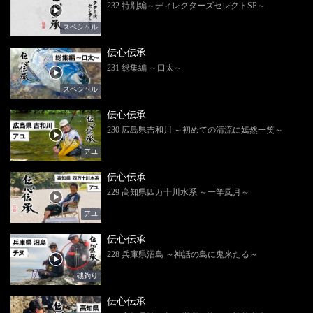
232 特別編～ディレクターズセレクトSP～
スペシャル
伝心伝承
231 総集編 ～口太～
スペシャル
伝心伝承
230 広島県吉和川 ～初めての清流に嫣然一笑～
アユ
伝心伝承
229 高知県四万十川水系 ～一竿風月～
アユ
伝心伝承
228 兵庫県沼島 ～神話の島に鬼来たる～
磯釣り
伝心伝承