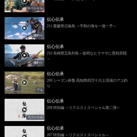
スペシャル
伝心伝承
211 愛媛県日振島 ～宇和の海を一遊一予～
磯釣り
伝心伝承
210 長崎県五島列島～聡明なヒラマサに悪戦苦闘
～
磯釣り
伝心伝承
209 シーズン終盤 高知県四万十川上流域のアユ釣
り
アユ
伝心伝承
208 特別編 ～リクエストスペシャル第二弾～
スペシャル
伝心伝承
207 特別編 ～リクエストスペシャル～