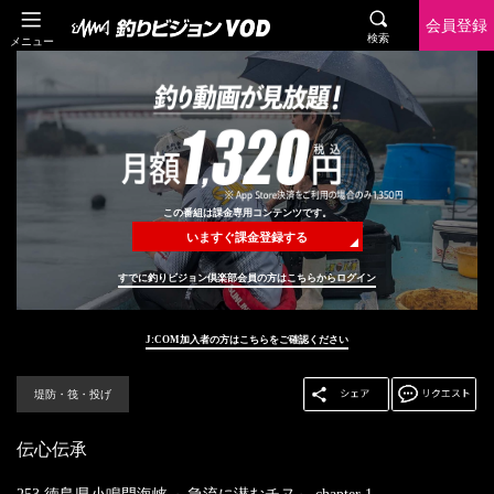
会員登録
検索
メニュー
この番組は課金専用コンテンツです。
いますぐ課金登録する
すでに釣りビジョン倶楽部会員の方はこちらからログイン
J:COM加入者の方はこちらをご確認ください
堤防・筏・投げ
伝心伝承