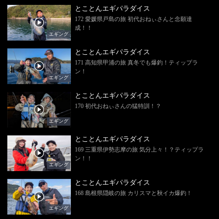
とことんエギパラダイス
172 愛媛県戸島の旅 初代おねぃさんと念願達
成！！
エギング
とことんエギパラダイス
171 高知県甲浦の旅 真冬でも爆釣！ティップラ
ン！
エギング
とことんエギパラダイス
170 初代おねぃさんの猛特訓！？
エギング
とことんエギパラダイス
169 三重県伊勢志摩の旅 気分上々！？ティップラ
ン！！
エギング
とことんエギパラダイス
168 島根県隠岐の旅 カリスマと秋イカ爆釣！
エギング