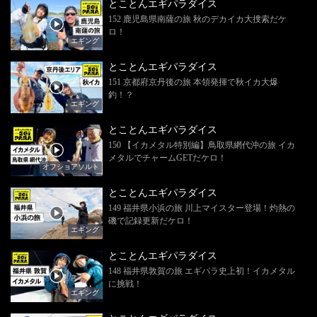
とことんエギパラダイス
152 鹿児島県南薩の旅 秋のデカイカ大捜索だケ
ロ！
エギング
とことんエギパラダイス
151 京都府京丹後の旅 本領発揮で秋イカ大爆
釣！？
エギング
とことんエギパラダイス
150 【イカメタル特別編】鳥取県網代沖の旅 イカ
メタルでチャームGETだケロ！
オフショアソルト
とことんエギパラダイス
149 福井県小浜の旅 川上マイスター登場！灼熱の
磯で記録更新だケロ！
エギング
とことんエギパラダイス
148 福井県敦賀の旅 エギパラ史上初！イカメタル
に挑戦！
エギング