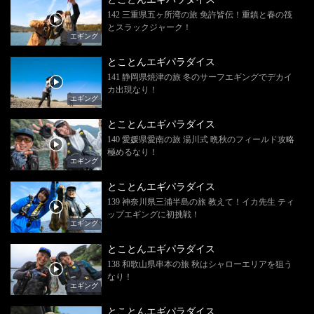
142 三重県五ヶ所湾の旅 免許皆伝！重鎮と春の筏
とスラックジャーク！
エギング
とことんエギパラダイス
141 静岡県焼津の旅 冬のサーフエギングでデカイ
カ出現なり！
エギング
とことんエギパラダイス
140 愛媛県愛南の旅 湯川式 晩秋のフィールド攻略
極めるなり！
エギング
とことんエギパラダイス
139 神奈川県三浦半島の旅 教えて！イカ先生 ティ
ップエギングに初挑戦！
エギング
とことんエギパラダイス
138 和歌山県串本の旅 秋はシャローエリアを狙う
なり！
エギング
とことんエギパラダイス