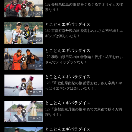
132 長崎県松島の旅 島をぐるぐるアオリイカ大捜
索なり！
エギング
とことんエギパラダイス
130 京都府京丹後の旅 愛海おねぃさん初登場！エ
ギングは楽しいなり！
エギング
とことんエギパラダイス
129 和歌山県田辺の旅 特別編！代打・祐子おねぃ
さんでティップランなり！
エギング
とことんエギパラダイス
128「和歌山県南紀の旅 茜香おねぃさん卒業！や
っぱりエギングは楽しいなり！」
エギング
とことんエギパラダイス
127「京都府京丹後の旅 初めての京都で秋イカ満
喫なり！」
エギング
とことんエギパラダイス