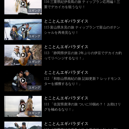
116 三重県紀伊長島の旅 ティップラン応用編！三
重でデカイカを狙うなり！
エギング
とことんエギパラダイス
115 富山県氷見の旅 ティップランで富山のポテン
シャルを再発見なり！
エギング
とことんエギパラダイス
113 「静岡県伊豆の旅 2年ぶりの伊豆でデカイカ釣
ってリベンジするなり！」
エギング
とことんエギパラダイス
112 「和歌山県南紀の旅 記録更新？ レッドモンス
ターを捕獲するなり！」
エギング
とことんエギパラダイス
111 「佐賀県唐津の旅 ついに10個め？！ お助けリ
グを極めるなり！」
エギング
とことんエギパラダイス