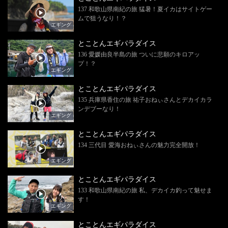
137 和歌山県南紀の旅 猛暑！夏イカはサイトゲー
ムで狙うなり！？
エギング
とことんエギパラダイス
136 愛媛由良半島の旅 ついに悲願のキロアッ
プ！？
エギング
とことんエギパラダイス
135 兵庫県香住の旅 祐子おねぃさんとデカイカラ
ンデブーなり！
エギング
とことんエギパラダイス
134 三代目 愛海おねぃさんの魅力完全開放！
エギング
とことんエギパラダイス
133 和歌山県南紀の旅 私、デカイカ釣って魅せま
す！
エギング
とことんエギパラダイス