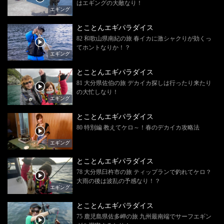
はエギングの大敵なり！
エギング
とことんエギパラダイス
82 和歌山県南紀の旅 春イカに激シャクりが効くっ
てホントなりか！？
エギング
とことんエギパラダイス
81 大分県佐伯の旅 デカイカ探しは行ったり来たり
の大忙しなり！
エギング
とことんエギパラダイス
80 特別編 教えてケロ～！春のデカイカ攻略法
エギング
とことんエギパラダイス
78 大分県臼杵市の旅 ティップランで釣れてケロ？
大雨の後は波乱の予感なり！？
エギング
とことんエギパラダイス
75 鹿児島県佐多岬の旅 九州最南端でサーフエギン