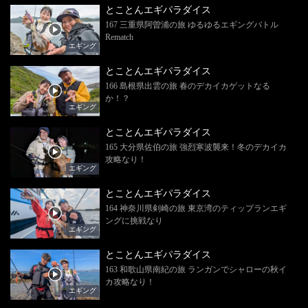
とことんエギパラダイス
167 三重県阿曽浦の旅 ゆるゆるエギングバトル
Rematch
エギング
とことんエギパラダイス
166 島根県出雲の旅 春のデカイカゲットなる
か！？
エギング
とことんエギパラダイス
165 大分県佐伯の旅 強烈寒波襲来！冬のデカイカ
攻略なり！
エギング
とことんエギパラダイス
164 神奈川県剣崎の旅 東京湾のティップランエギ
ングに挑戦なり
エギング
とことんエギパラダイス
163 和歌山県南紀の旅 ランガンでシャローの秋イ
カ攻略なり！
エギング