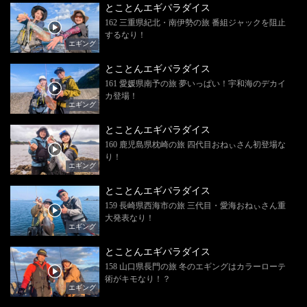
とことんエギパラダイス
162 三重県紀北・南伊勢の旅 番組ジャックを阻止
するなり！
エギング
とことんエギパラダイス
161 愛媛県南予の旅 夢いっぱい！宇和海のデカイ
カ登場！
エギング
とことんエギパラダイス
160 鹿児島県枕崎の旅 四代目おねぃさん初登場な
り！
エギング
とことんエギパラダイス
159 長崎県西海市の旅 三代目・愛海おねぃさん重
大発表なり！
エギング
とことんエギパラダイス
158 山口県長門の旅 冬のエギングはカラーローテ
術がキモなり！？
エギング