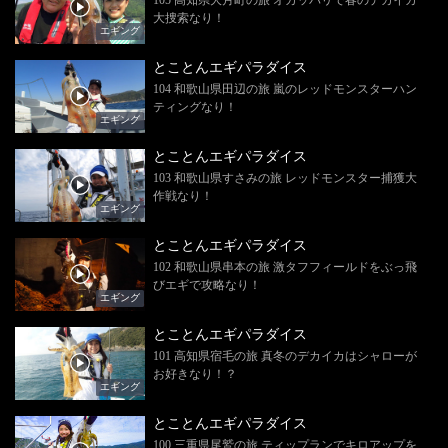
大捜索なり！
エギング
とことんエギパラダイス
104 和歌山県田辺の旅 嵐のレッドモンスターハン
ティングなり！
エギング
とことんエギパラダイス
103 和歌山県すさみの旅 レッドモンスター捕獲大
作戦なり！
エギング
とことんエギパラダイス
102 和歌山県串本の旅 激タフフィールドをぶっ飛
びエギで攻略なり！
エギング
とことんエギパラダイス
101 高知県宿毛の旅 真冬のデカイカはシャローが
お好きなり！？
エギング
とことんエギパラダイス
100 三重県尾鷲の旅 ティップランでキロアップを