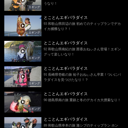
うなり！
エギング
とことんエギパラダイス
93 和歌山県田辺の旅 初めてのティップランでデカ
イカ捕獲なり？！
エギング
とことんエギパラダイス
92 和歌山県南紀の旅 茜香おねぃさん登場！エギン
グって楽しいなり！
エギング
とことんエギパラダイス
91 長崎県壱岐の旅 祐子おねぃさん卒業！ついにパ
ラダイスを見つけたなり！？
エギング
とことんエギパラダイス
90 徳島県南の旅 重鎮と冬のデカイカ大捜索なり！
エギング
とことんエギパラダイス
89 和歌山県串本の旅 激シブのティップラン ホン