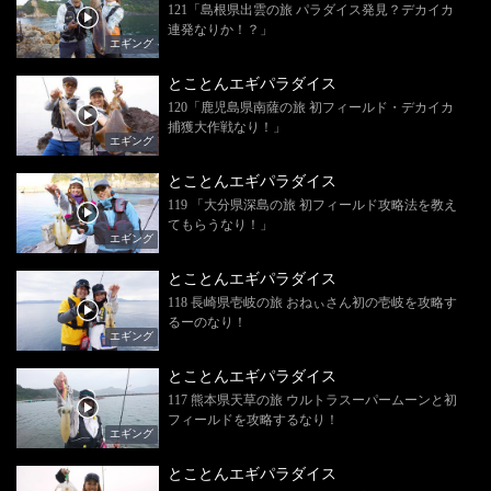
121「島根県出雲の旅 パラダイス発見？デカイカ
連発なりか！？」
エギング
とことんエギパラダイス
120「鹿児島県南薩の旅 初フィールド・デカイカ
捕獲大作戦なり！」
エギング
とことんエギパラダイス
119 「大分県深島の旅 初フィールド攻略法を教え
てもらうなり！」
エギング
とことんエギパラダイス
118 長崎県壱岐の旅 おねぃさん初の壱岐を攻略す
るーのなり！
エギング
とことんエギパラダイス
117 熊本県天草の旅 ウルトラスーパームーンと初
フィールドを攻略するなり！
エギング
とことんエギパラダイス