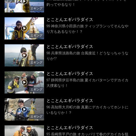
釣ってやるなり！
エギング
とことんエギパラダイス
99 神奈川県小田原の旅 ティップランってそんなや
り方もあるなりか！？
エギング
とことんエギパラダイス
98 兵庫県淡路島の旅 台風接近！どうなっちゃうな
りか!?
エギング
とことんエギパラダイス
97 静岡県伊豆半島の旅 夏イカパターンでデカイカ
大捜索なり！
エギング
とことんエギパラダイス
96 高知県大月町の旅 真夏にデカイカってホントに
いるなりか！？
エギング
とことんエギパラダイス
95 長崎県平戸の旅 オカッパリで春のデカイカを狙