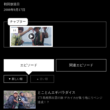
初回放送日
2008
年
9
月
17
日
チャプター
1
/
1
エピソード
関連エピソード
▼ 新しい順
▲ 古い順
とことんエギパラダイス
173 島根県出雲の旅 デカイカが集う地にリベンジ
達成！？
エギング