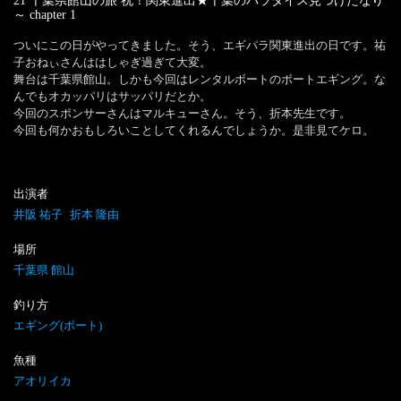
21 千葉県館山の旅 祝！関東進出★千葉のパラダイス見つけたなり
～
chapter
1
ついにこの日がやってきました。そう、エギパラ関東進出の日です。祐
子おねぃさんははしゃぎ過ぎて大変。

舞台は千葉県館山。しかも今回はレンタルボートのボートエギング。な
んでもオカッパリはサッパリだとか。

今回のスポンサーさんはマルキューさん。そう、折本先生です。

今回も何かおもしろいことしてくれるんでしょうか。是非見てケロ。
出演者
井阪 祐子
折本 隆由
場所
千葉県 館山
釣り方
エギング(ボート)
魚種
アオリイカ