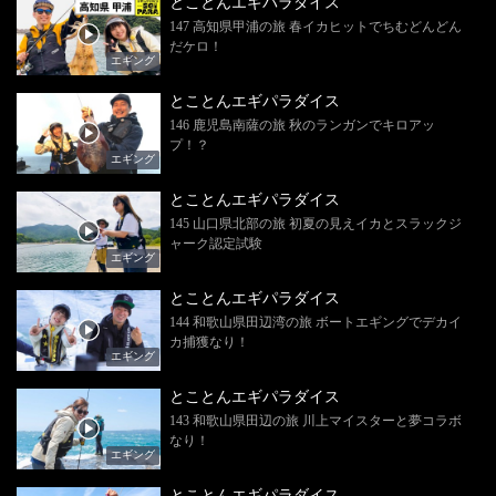
とことんエギパラダイス
147 高知県甲浦の旅 春イカヒットでちむどんどん
だケロ！
エギング
とことんエギパラダイス
146 鹿児島南薩の旅 秋のランガンでキロアッ
プ！？
エギング
とことんエギパラダイス
145 山口県北部の旅 初夏の見えイカとスラックジ
ャーク認定試験
エギング
とことんエギパラダイス
144 和歌山県田辺湾の旅 ボートエギングでデカイ
カ捕獲なり！
エギング
とことんエギパラダイス
143 和歌山県田辺の旅 川上マイスターと夢コラボ
なり！
エギング
とことんエギパラダイス