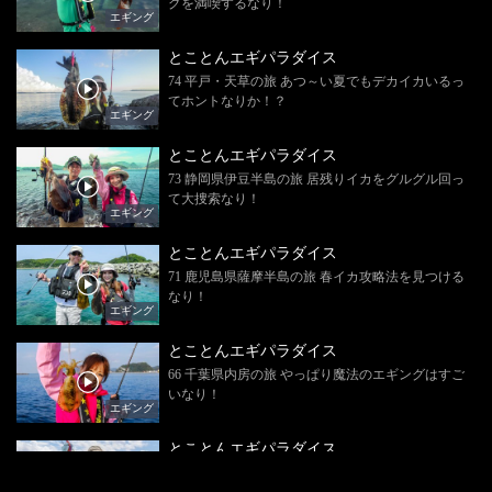
グを満喫するなり！
エギング
とことんエギパラダイス
74 平戸・天草の旅 あつ～い夏でもデカイカいるっ
てホントなりか！？
エギング
とことんエギパラダイス
73 静岡県伊豆半島の旅 居残りイカをグルグル回っ
て大捜索なり！
エギング
とことんエギパラダイス
71 鹿児島県薩摩半島の旅 春イカ攻略法を見つける
なり！
エギング
とことんエギパラダイス
66 千葉県内房の旅 やっぱり魔法のエギングはすご
いなり！
エギング
とことんエギパラダイス
60 福岡県宗像の旅 魔女の魅力でデカイカ攻略な
り！