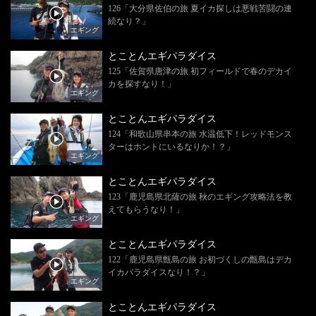
126「大分県佐伯の旅 夏イカ探しは悪戦苦闘の連
続なり？」
エギング
とことんエギパラダイス
125「佐賀県唐津の旅 初フィールドで春のデカイ
カを探すなり！」
エギング
とことんエギパラダイス
124「和歌山県串本の旅 水温低下！レッドモンス
ターはホントにいるなりか！？」
エギング
とことんエギパラダイス
123「鹿児島県北薩の旅 秋のエギング攻略法を教
えてもらうなり！」
エギング
とことんエギパラダイス
122「鹿児島県甑島の旅 お初づくしの甑島はデカ
イカパラダイスなり！？」
エギング
とことんエギパラダイス