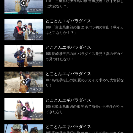
110 「三重県紀伊長島の旅 台風接近！秋イカ探し
は大変なり？」
エギング
とことんエギパラダイス
109 「富山県東部の旅 エギパラ初の富山！秋イカ
はどこなりか！？」
エギング
とことんエギパラダイス
108 長崎県平戸の旅 パラダイス発見？夏のデカイ
カ見つけたなり！
エギング
とことんエギパラダイス
107 島根県松江の旅 夏のデカイカ求めて大奮闘な
り！
エギング
とことんエギパラダイス
106 和歌山県田辺の旅 初めて海外から先生がやっ
てきたなり！
エギング
とことんエギパラダイス
105 高知県大月町の旅 オカッパリで春のデカイカ