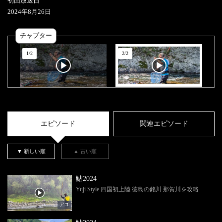
初回放送日
2024
年
8
月
26
日
チャプター
1
/
2
2
/
2
エピソード
関連エピソード
▼ 新しい順
▲ 古い順
鮎2024
Yuji Style 四国初上陸 徳島の銘川 那賀川を攻略
アユ