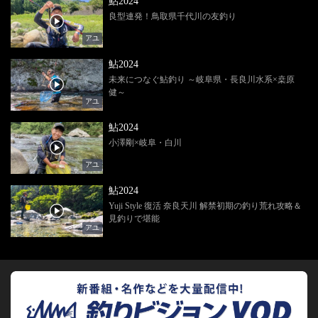
鮎2024
良型連発！鳥取県千代川の友釣り
アユ
鮎2024
未来につなぐ鮎釣り ～岐阜県・長良川水系×桒原
健～
アユ
鮎2024
小澤剛×岐阜・白川
アユ
鮎2024
Yuji Style 復活 奈良天川 解禁初期の釣り荒れ攻略＆
見釣りで堪能
アユ