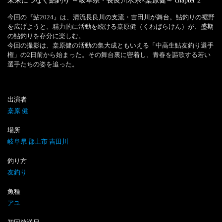
未来につなぐ鮎釣り ～岐阜県・長良川水系×桒原健～
chapter
2
今回の『鮎2024』は、清流長良川の支流・吉田川が舞台。鮎釣りの裾野
を広げようと、精力的に活動を続ける桒原健（くわばらけん）が、盛期
の鮎釣りを存分に楽しむ。

今回の撮影は、桒原健の活動の集大成ともいえる「中高生鮎友釣り選手
権」の2日前から始まった。その舞台裏に密着し、青春を謳歌する若い
選手たちの姿を追った。
出演者
桒原 健
場所
岐阜県 郡上市 吉田川
釣り方
友釣り
魚種
アユ