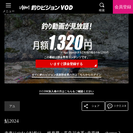
会員登録
検索
メニュー
この番組は課金専用コンテンツです。
いますぐ課金登録する
すでに釣りビジョン倶楽部会員の方はこちらからログイン
J:COM加入者の方はこちらをご確認ください
アユ
鮎2024