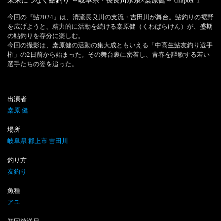
未来につなぐ鮎釣り ～岐阜県・長良川水系×桒原健～
chapter
1
今回の『鮎2024』は、清流長良川の支流・吉田川が舞台。鮎釣りの裾野
を広げようと、精力的に活動を続ける桒原健（くわばらけん）が、盛期
の鮎釣りを存分に楽しむ。

今回の撮影は、桒原健の活動の集大成ともいえる「中高生鮎友釣り選手
権」の2日前から始まった。その舞台裏に密着し、青春を謳歌する若い
選手たちの姿を追った。
出演者
桒原 健
場所
岐阜県 郡上市 吉田川
釣り方
友釣り
魚種
アユ