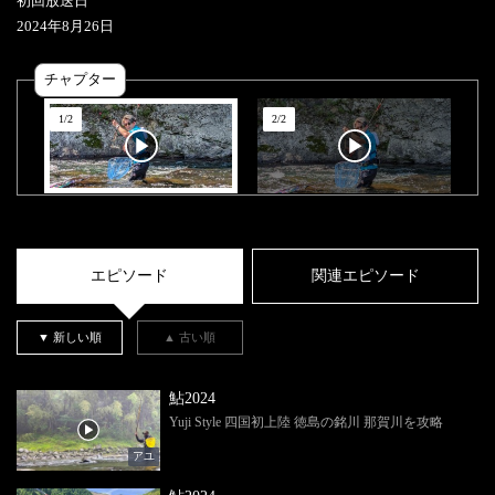
初回放送日
2024
年
8
月
26
日
チャプター
1
/
2
2
/
2
エピソード
関連エピソード
▼ 新しい順
▲ 古い順
鮎2024
Yuji Style 四国初上陸 徳島の銘川 那賀川を攻略
アユ