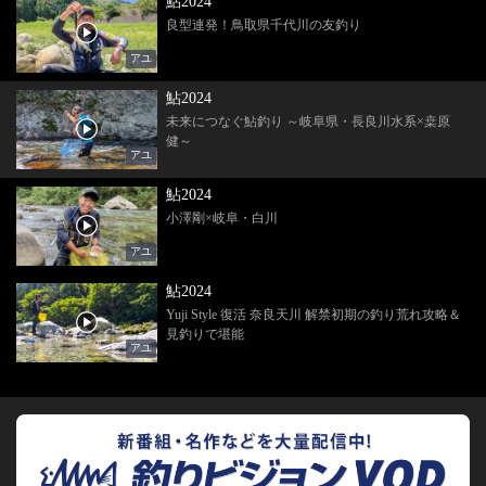
鮎2024
良型連発！鳥取県千代川の友釣り
アユ
鮎2024
未来につなぐ鮎釣り ～岐阜県・長良川水系×桒原
健～
アユ
鮎2024
小澤剛×岐阜・白川
アユ
鮎2024
Yuji Style 復活 奈良天川 解禁初期の釣り荒れ攻略＆
見釣りで堪能
アユ