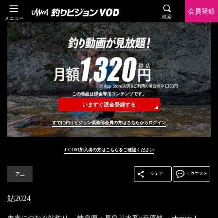
会員登録
検索
メニュー
この番組は課金専用コンテンツです。
いますぐ課金登録する
すでに釣りビジョン倶楽部会員の方はこちらからログイン
J:COM加入者の方はこちらをご確認ください
アユ
鮎2024