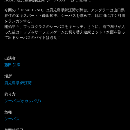
NO.45 鹿児島県錦江湾 シーバスゲーム
chapter
1
今回の『Dz SALT 2ND』は鹿児島県錦江湾が舞台。アングラーは山口県
在住のエキスパート・藤田知洋。シーバスを求めて、錦江湾に注ぐ河川
をランガンする。

開始早々、フッコクラスのシーバスをキャッチ。さらに、雨で濁りが入
った後はトップ＆サーフェスゲームに切り替え連続ヒット！水面を割っ
て出るシーバスのバイトは必見！
出演者
藤田 知洋
場所
鹿児島県 錦江湾
釣り方
シーバス(オカッパリ)
魚種
シーバス