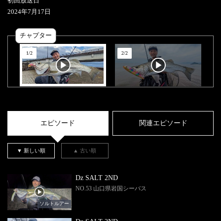
初回放送日
2024
年
7
月
17
日
チャプター
1
/
2
2
/
2
エピソード
関連エピソード
▼ 新しい順
▲ 古い順
Dz SALT 2ND
NO.53 山口県岩国シーバス
ソルトルアー