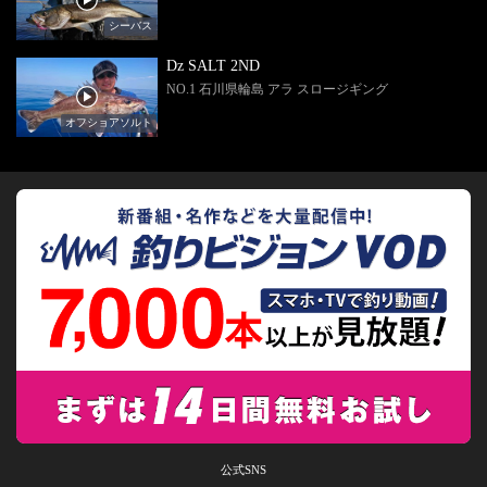
シーバス
Dz SALT 2ND
NO.1 石川県輪島 アラ スロージギング
オフショアソルト
公式SNS