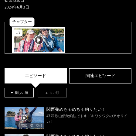
初回放送日
2024
年
6
月
3
日
チャプター
1
/
1
エピソード
関連エピソード
▼ 新しい順
▲ 古い順
関西発めちゃめちゃ釣りたい！
43 和歌山伝統釣法でドキドキワクワクのアオリイ
カ！
堤防・筏・投げ