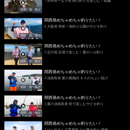
7 岸和田一文字発 秋の釣りを楽しむ！前編
堤防・筏・投げ
関西発めちゃめちゃ釣りたい！
6 大阪発 簡単！海釣り公園のサビキ釣り
堤防・筏・投げ
関西発めちゃめちゃ釣りたい！
5 淀川発 近場で楽しむ！夏のハゼ釣り
堤防・筏・投げ
関西発めちゃめちゃ釣りたい！
4 淡路島発 夏の風物詩 キスのちょい投げ
堤防・筏・投げ
関西発めちゃめちゃ釣りたい！
3 夏の淡路島発 皆で楽しむサビキ釣り
堤防・筏・投げ
関西発めちゃめちゃ釣りたい！
2 はじめまして芦屋発 エビ撒き釣り 後編