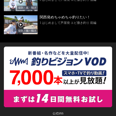
堤防・筏・投げ
関西発めちゃめちゃ釣りたい！
1 はじめまして芦屋発 エビ撒き釣り 前編
堤防・筏・投げ
公式SNS