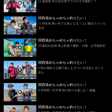
12 滋賀発 冬の余呉湖でワカサギ大爆釣！？
淡水
関西発めちゃめちゃ釣りたい！
11 明石発 寒い冬でも熱くなる！エビ撒きでメバル
五目
堤防・筏・投げ
関西発めちゃめちゃ釣りたい！
10 南紀白浜発 海上釣堀で爆釣・大物・お手軽釣行
堤防・筏・投げ
関西発めちゃめちゃ釣りたい！
9 秋の海釣り公園で楽しむカワハギ五目とガシラ
釣り
堤防・筏・投げ
関西発めちゃめちゃ釣りたい！
8 岸和田一文字発 秋の釣りを楽しむ！後編
堤防・筏・投げ
関西発めちゃめちゃ釣りたい！