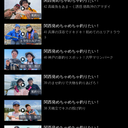
関西発めちゃめちゃ釣りたい！
42 高級魚をあま～く誘惑 徳島沖のアマダイ
船釣り
関西発めちゃめちゃ釣りたい！
41 兵庫の渓谷でドキドキ！初めてのエリアトラウ
ト
トラウトルアー
関西発めちゃめちゃ釣りたい！
40 神戸の新釣りスポット！六甲マリンパーク
堤防・筏・投げ
関西発めちゃめちゃ釣りたい！
39 のませ釣りで大物を釣りあげろ！
船釣り
関西発めちゃめちゃ釣りたい！
38 天橋立でキスの投げ釣り
堤防・筏・投げ
関西発めちゃめちゃ釣りたい！