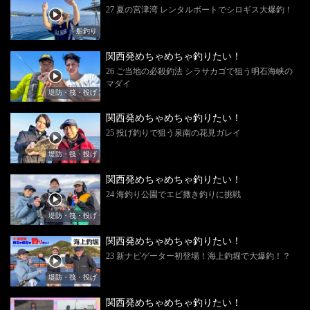
27 夏の宮津湾 レンタルボートでシロギス大爆釣！
船釣り
関西発めちゃめちゃ釣りたい！
26 ご当地の必殺釣法 シラサカゴで狙う明石海峡の
マダイ
堤防・筏・投げ
関西発めちゃめちゃ釣りたい！
25 投げ釣りで狙う泉南の花見ガレイ
堤防・筏・投げ
関西発めちゃめちゃ釣りたい！
24 海釣り公園でエビ撒き釣りに挑戦
堤防・筏・投げ
関西発めちゃめちゃ釣りたい！
23 新ナビゲーター初登場！海上釣堀で大爆釣！？
堤防・筏・投げ
関西発めちゃめちゃ釣りたい！