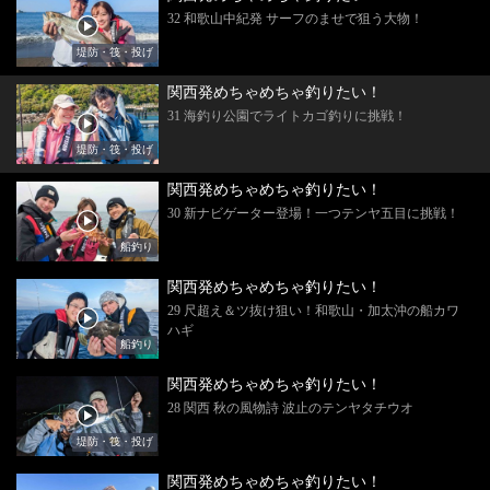
32 和歌山中紀発 サーフのませで狙う大物！
堤防・筏・投げ
関西発めちゃめちゃ釣りたい！
31 海釣り公園でライトカゴ釣りに挑戦！
堤防・筏・投げ
関西発めちゃめちゃ釣りたい！
30 新ナビゲーター登場！一つテンヤ五目に挑戦！
船釣り
関西発めちゃめちゃ釣りたい！
29 尺超え＆ツ抜け狙い！和歌山・加太沖の船カワ
ハギ
船釣り
関西発めちゃめちゃ釣りたい！
28 関西 秋の風物詩 波止のテンヤタチウオ
堤防・筏・投げ
関西発めちゃめちゃ釣りたい！