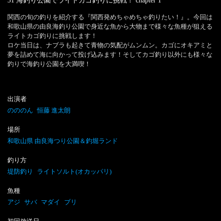
31 海釣り公園でライトカゴ釣りに挑戦！
chapter
1
関西の旬の釣りを紹介する『関西発めちゃめちゃ釣りたい！』。今回は
和歌山県の由良海釣り公園で身近な魚から大物まで様々な魚種が狙える
ライトカゴ釣りに挑戦します！

ロケ当日は、ナブラも起きて青物の気配がムンムン。カゴにオキアミと
夢を詰めて海に向かって投げ込みます！そしてカゴ釣り以外にも様々な
釣りで海釣り公園を大満喫！
出演者
のののん
恒藤 進太朗
場所
和歌山県 由良海つり公園＆釣堀ランド
釣り方
堤防釣り
ライトソルト(オカッパリ)
魚種
アジ
サバ
マダイ
ブリ