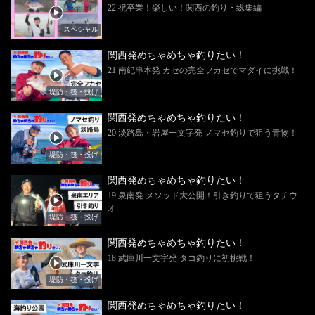
22 祝卒業！楽しい！関西の釣り・総集編
スペシャル
関西発めちゃめちゃ釣りたい！
21 南紀串本発 カセの完全フカセでマダイに挑戦！
堤防・筏・投げ
関西発めちゃめちゃ釣りたい！
20 淡路島・岩屋一文字発 ノマセ釣りで狙う青物！
堤防・筏・投げ
関西発めちゃめちゃ釣りたい！
19 泉南発 メソッド大公開！引き釣りで狙うタチウ
オ
堤防・筏・投げ
関西発めちゃめちゃ釣りたい！
18 武庫川一文字発 タコ釣りに初挑戦！
堤防・筏・投げ
関西発めちゃめちゃ釣りたい！