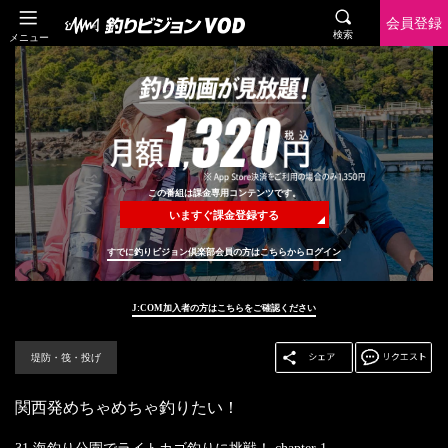
会員登録
検索
メニュー
この番組は課金専用コンテンツです。
いますぐ課金登録する
すでに釣りビジョン倶楽部会員の方はこちらからログイン
J:COM加入者の方はこちらをご確認ください
堤防・筏・投げ
関西発めちゃめちゃ釣りたい！