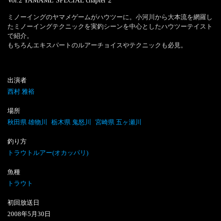
Vol.2 YAMAME SPECIAL
chapter
2
ミノーイングのヤマメゲームがハウツーに。小河川から大本流を網羅し
たミノーイングテクニックを実釣シーンを中心としたハウツーテイスト
で紹介。

もちろんエキスパートのルアーチョイスやテクニックも必見。
出演者
西村 雅裕
場所
秋田県 雄物川
栃木県 鬼怒川
宮崎県 五ヶ瀬川
釣り方
トラウトルアー(オカッパリ)
魚種
トラウト
初回放送日
2008
年
5
月
30
日