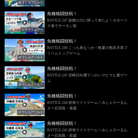
オフショアソルト
魚種格闘技戦！
BATTLE-247 故郷の川に帰って来たよ！オホーツ
ク海でサーモン祭
トラウトルアー
魚種格闘技戦！
BATTLE-246 こっち来なっせ！晩夏の熊本天草ブ
リームトップゲーム
オフショアソルト
魚種格闘技戦！
BATTLE-245 宮崎日向灘でっかいマヒマヒ夏ゲー
ム
オフショアソルト
魚種格闘技戦！
BATTLE-244 碧海ライトゲーム！みしゃろーるん
さー石垣島・後篇
オフショアソルト
魚種格闘技戦！
BATTLE-243 碧海ライトゲーム！みしゃろーるん
さー石垣島・前篇