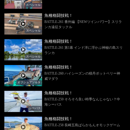
スペシャル
魚種格闘技戦！
BATTLE-261 番外編 【NEWツインパワー】スリラ
ンカ遠征タックル
スペシャル
魚種格闘技戦！
BATTLE-261 第1幕 インド洋に浮かぶ神秘の島スリ
ランカ
スペシャル
魚種格闘技戦！
BATTLE-260 ハイシーズンの積丹ポットベリー神
威マダラ
オフショアソルト
魚種格闘技戦！
BATTLE-259 そろそろ良い時季なんじゃない？中
海シーバス
シーバス
魚種格闘技戦！
BATTLE-258 長崎五島ばらかもんオモックゲーム