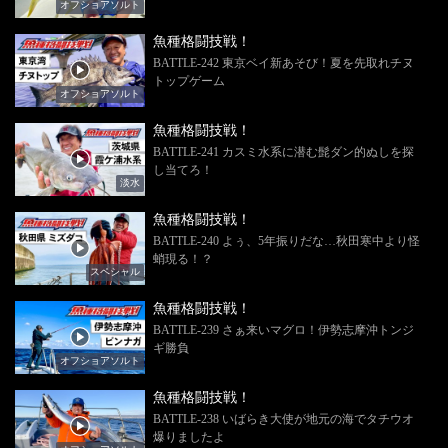
オフショアソルト
魚種格闘技戦！
BATTLE-242 東京ベイ新あそび！夏を先取れチヌ
トップゲーム
オフショアソルト
魚種格闘技戦！
BATTLE-241 カスミ水系に潜む髭ダン的ぬしを探
し当てろ！
淡水
魚種格闘技戦！
BATTLE-240 よぅ、5年振りだな…秋田寒中より怪
蛸現る！？
スペシャル
魚種格闘技戦！
BATTLE-239 さぁ来いマグロ！伊勢志摩沖トンジ
ギ勝負
オフショアソルト
魚種格闘技戦！
BATTLE-238 いばらき大使が地元の海でタチウオ
爆りましたよ