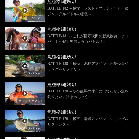
魚種格闘技戦！
BATTLE-182 ～極慄！ラストアマゾン・ヘビー級
ジャングルバトルの衝動～
スペシャル
魚種格闘技戦！
BATTLE-181 ～これが極寒秋田の新風物詩…タコ
パしようぜ世界最大タコバトル！～
船釣り
魚種格闘技戦！
BATTLE-180 ～極怪！密林アマゾン・牙鯰怪魚ジ
ャングルサファリ～
スペシャル
魚種格闘技戦！
BATTLE-179 ～冬の龍馬の休日にはでっかい魚を
釣りたいに決まっちゅう～
オフショアソルト
魚種格闘技戦！
BATTLE-178 ～極至！南米アマゾン・ジャングル
リターンズ～
スペシャル