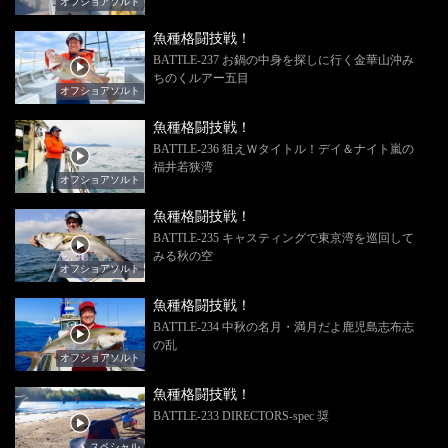
オフショアソルト
魚種格闘技戦！
BATTLE-237 お鍋の中身を探しに行く金華山沖み
ちのくルアー五目
オフショアソルト
魚種格闘技戦！
BATTLE-236 狙えＷタイトル！デイ＆ナイト嵐の
福井若狭湾
オフショアソルト
魚種格闘技戦！
BATTLE-235 キャスティングで東京湾を巡回して
みる秋の空
オフショアソルト
魚種格闘技戦！
BATTLE-234 中秋の名月・満月だよ鹿児島志布志
の乱
オフショアソルト
魚種格闘技戦！
BATTLE-233 DIRECTORS-spec 奨
スペシャル