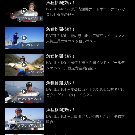
魚種格闘技戦！
BATTLE-187 ～瀬戸内燧灘ナイトボートゲームで
楽しむ夜半の秋～
オフショアソルト
魚種格闘技戦！
BATTLE-186 ～夏の思い出に三陸宮古でマスマス
人気上昇のママスを狙いマス～
トラウトルアー
魚種格闘技戦！
BATTLE-185 ～極信！神々の国インド・ゴールデ
ンマハシール西遊黄金釣行記～
スペシャル
魚種格闘技戦！
BATTLE-184 ～愛媛松山・子規や漱石は有名だけ
どクログチって知ってる？～
オフショアソルト
魚種格闘技戦！
BATTLE-183 ～五島灘デカいの獲りたい！平政大
勝負～
オフショアソルト