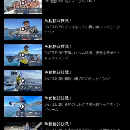
291 愛媛宇和島ディープでPON！
オフショアソルト
魚種格闘技戦！
BATTLE-290 ビジュ強っ！小樽のポットベリーク
ロソイ
オフショアソルト
魚種格闘技戦！
BATTLE-289 荒磯のメタル猛者！伊勢志摩ボート
キャスティング
シーバス
魚種格闘技戦！
BATTLE-288 和歌山田辺沖のグレジギング
オフショアソルト
魚種格闘技戦！
BATTLE-287 妖怪のしわざ？境水道キャスティン
グゲーム
オフショアソルト
魚種格闘技戦！