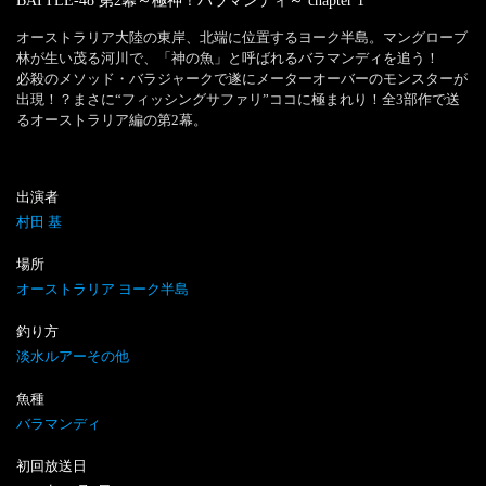
BATTLE-48 第2幕～極神！バラマンディ～
chapter
1
オーストラリア大陸の東岸、北端に位置するヨーク半島。マングローブ
林が生い茂る河川で、「神の魚」と呼ばれるバラマンディを追う！

必殺のメソッド・バラジャークで遂にメーターオーバーのモンスターが
出現！？まさに“フィッシングサファリ”ココに極まれり！全3部作で送
るオーストラリア編の第2幕。
出演者
村田 基
場所
オーストラリア ヨーク半島
釣り方
淡水ルアーその他
魚種
バラマンディ
初回放送日