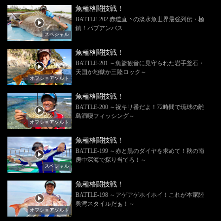
魚種格闘技戦！
BATTLE-202 赤道直下の淡水魚世界最強列伝・極
鎮！パプアンバス
スペシャル
魚種格闘技戦！
BATTLE-201 ～魚籃観音に見守られた岩手釜石・
天国か地獄か三陸ロック～
オフショアソルト
魚種格闘技戦！
BATTLE-200 ～祝キリ番だよ！72時間で琉球の離
島満喫フィッシング～
オフショアソルト
魚種格闘技戦！
BATTLE-199 ～赤と黒のダイヤを求めて！秋の南
房中深海で探り当てろ！～
スペシャル
魚種格闘技戦！
BATTLE-198 ～アゲアゲホイホイ！これが本家陸
奥湾スタイルだぁ！～
オフショアソルト