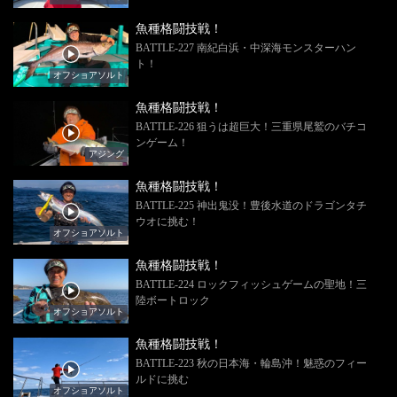
魚種格闘技戦！
BATTLE-227 南紀白浜・中深海モンスターハン
ト！
オフショアソルト
魚種格闘技戦！
BATTLE-226 狙うは超巨大！三重県尾鷲のバチコ
ンゲーム！
アジング
魚種格闘技戦！
BATTLE-225 神出鬼没！豊後水道のドラゴンタチ
ウオに挑む！
オフショアソルト
魚種格闘技戦！
BATTLE-224 ロックフィッシュゲームの聖地！三
陸ボートロック
オフショアソルト
魚種格闘技戦！
BATTLE-223 秋の日本海・輪島沖！魅惑のフィー
ルドに挑む
オフショアソルト