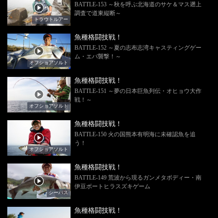
BATTLE-153 ～秋を呼ぶ北海道のサケ＆マス遡上
調査で道東縦断～
トラウトルアー
魚種格闘技戦！
BATTLE-152 ～夏の志布志湾キャスティングゲー
ム・エバ襲撃！～
オフショアソルト
魚種格闘技戦！
BATTLE-151 ～夢の日本巨魚列伝・オヒョウ大作
戦！～
オフショアソルト
魚種格闘技戦！
BATTLE-150 火の国熊本有明海に未確認魚を追
う！
オフショアソルト
魚種格闘技戦！
BATTLE-149 荒波から現るガンメタボディー・南
伊豆ボートヒラスズキゲーム
シーバス
魚種格闘技戦！