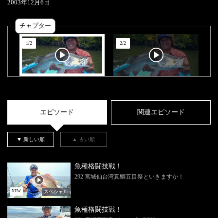
2003
年
12
月
6
日
チャプター
1
/
2
2
/
2
エピソード
関連エピソード
▼ 新しい順
▲ 古い順
魚種格闘技戦！
292 宮城仙台湾真鯛五目祭といきますか！
スペシャル
NEW
魚種格闘技戦！