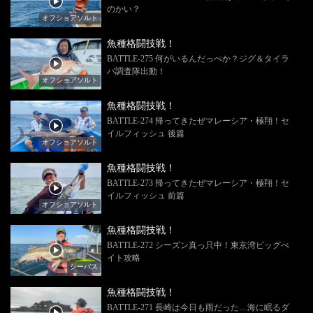
のかい？
オフショアソルト
魚種格闘技戦！
BATTLE-275 何がいるんだっぺか？ジグ＆タイラ
バ調査隊出動！
オフショアソルト
魚種格闘技戦！
BATTLE-274 帰ってきたぜマレーシア・極翔！セ
イルフィッシュ 後篇
オフショアソルト
魚種格闘技戦！
BATTLE-273 帰ってきたぜマレーシア・極翔！セ
イルフィッシュ 前篇
オフショアソルト
魚種格闘技戦！
BATTLE-272 シーズン真っ只中！東京湾ビッグべ
イト攻略
シーバス
魚種格闘技戦！
BATTLE-271 長崎は今日も雨だった…海に眠るダ