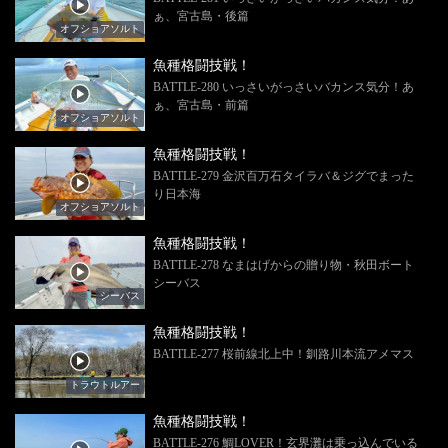
ぁ、宮古島・後篇
オフショアソルト
魚種格闘技戦！
BATTLE-280 いっさいがっさいバカンス気分！あ
ぁ、宮古島・前篇
オフショアソルト
魚種格闘技戦！
BATTLE-279 金沢百万石タイラバ＆ジグでまった
り日本海
オフショアソルト
魚種格闘技戦！
BATTLE-278 なまはげからの贈り物・秋田ボート
シーバス
シーバス
魚種格闘技戦！
BATTLE-277 桜前線北上中！釧路川本流アメマス
トラウトルアー
魚種格闘技戦！
BATTLE-276 鯛LOVER！玄界灘は乗っ込んでいる