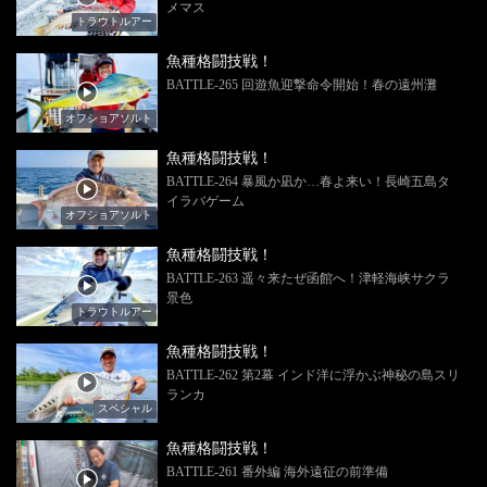
メマス
トラウトルアー
魚種格闘技戦！
BATTLE-265 回遊魚迎撃命令開始！春の遠州灘
オフショアソルト
魚種格闘技戦！
BATTLE-264 暴風か凪か…春よ来い！長崎五島タ
イラバゲーム
オフショアソルト
魚種格闘技戦！
BATTLE-263 遥々来たぜ函館へ！津軽海峡サクラ
景色
トラウトルアー
魚種格闘技戦！
BATTLE-262 第2幕 インド洋に浮かぶ神秘の島スリ
ランカ
スペシャル
魚種格闘技戦！
BATTLE-261 番外編 海外遠征の前準備