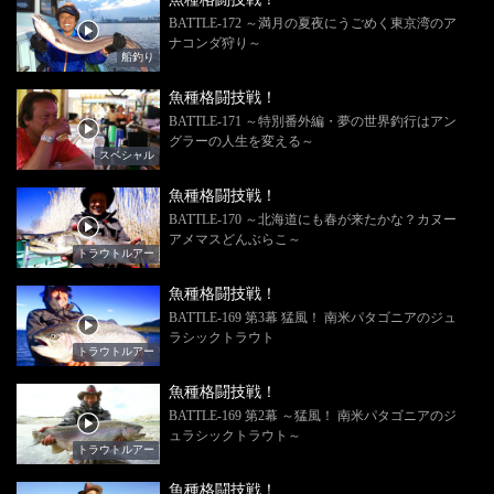
BATTLE-172 ～満月の夏夜にうごめく東京湾のア
ナコンダ狩り～
船釣り
魚種格闘技戦！
BATTLE-171 ～特別番外編・夢の世界釣行はアン
グラーの人生を変える～
スペシャル
魚種格闘技戦！
BATTLE-170 ～北海道にも春が来たかな？カヌー
アメマスどんぶらこ～
トラウトルアー
魚種格闘技戦！
BATTLE-169 第3幕 猛風！ 南米パタゴニアのジュ
ラシックトラウト
トラウトルアー
魚種格闘技戦！
BATTLE-169 第2幕 ～猛風！ 南米パタゴニアのジ
ュラシックトラウト～
トラウトルアー
魚種格闘技戦！