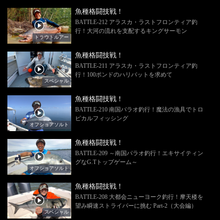
魚種格闘技戦！
BATTLE-212 アラスカ・ラストフロンティア釣
行！大河の流れを支配するキングサーモン
トラウトルアー
魚種格闘技戦！
BATTLE-211 アラスカ・ラストフロンティア釣
行！100ポンドのハリバットを求めて
スペシャル
魚種格闘技戦！
BATTLE-210 南国パラオ釣行！魔法の漁具でトロ
ピカルフィッシング
オフショアソルト
魚種格闘技戦！
BATTLE-209 ～南国パラオ釣行！エキサイティン
グなG.Tトップゲーム～
オフショアソルト
魚種格闘技戦！
BATTLE-208 大都会ニューヨーク釣行！摩天楼を
望み瞬速ストライパーに挑む Part-2（大会編）
スペシャル