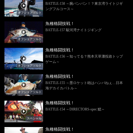
BATTLE-158 ～腕パンパン！？東京湾ライトジギ
ングフルコース～
オフショアソルト
魚種格闘技戦！
BATTLE-157 駿河湾ナイトジギング
オフショアソルト
魚種格闘技戦！
BATTLE-156 ～知ってる？熊本天草灘投政トップ
ゲーム～
オフショアソルト
魚種格闘技戦！
BATTLE-155 ～墨ロケット砲はハンパねぇ…日本
海デカイカバトル～
オフショアソルト
魚種格闘技戦！
BATTLE-154 ～DIRECTORS-spec 鰓～
スペシャル
魚種格闘技戦！