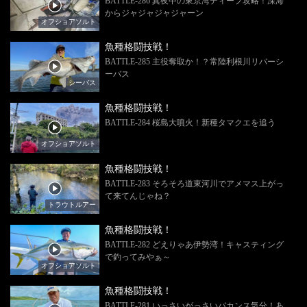
BATTLE-286 真夜中の東京湾ディープ攻略！深海
からジャジャジャジャーン
オフショアソルト
魚種格闘技戦！
BATTLE-285 主役奪取か！？常陸利根川リバーシ
ーバス
シーバス
魚種格闘技戦！
BATTLE-284 桜島大噴火！新種タマクエを追う
オフショアソルト
魚種格闘技戦！
BATTLE-283 そろそろ道東河川でアメマス上がっ
て来てんじゃね？
トラウトルアー
魚種格闘技戦！
BATTLE-282 どえりゃあ伊勢湾！キャスティング
で釣ってみやぁ～
オフショアソルト
魚種格闘技戦！
BATTLE-281 いっさいがっさいバカンス気分！あ