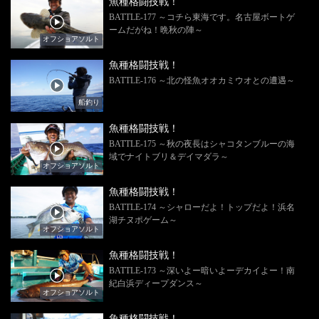
魚種格闘技戦！
BATTLE-177 ～コチら東海です。名古屋ボートゲ
ームだがね！晩秋の陣～
オフショアソルト
魚種格闘技戦！
BATTLE-176 ～北の怪魚オオカミウオとの遭遇～
船釣り
魚種格闘技戦！
BATTLE-175 ～秋の夜長はシャコタンブルーの海
域でナイトブリ＆デイマダラ～
オフショアソルト
魚種格闘技戦！
BATTLE-174 ～シャローだよ！トップだよ！浜名
湖チヌポゲーム～
オフショアソルト
魚種格闘技戦！
BATTLE-173 ～深いよー暗いよーデカイよー！南
紀白浜ディープダンス～
オフショアソルト
魚種格闘技戦！