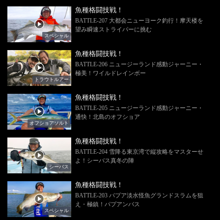
魚種格闘技戦！
BATTLE-207 大都会ニューヨーク釣行！摩天楼を
望み瞬速ストライパーに挑む
スペシャル
魚種格闘技戦！
BATTLE-206 ニュージーランド感動ジャーニー・
極美！ワイルドレインボー
トラウトルアー
魚種格闘技戦！
BATTLE-205 ニュージーランド感動ジャーニー・
通快！北島のオフショア
オフショアソルト
魚種格闘技戦！
BATTLE-204 雪降る東京湾で縦攻略をマスターせ
よ！シーバス真冬の陣
シーバス
魚種格闘技戦！
BATTLE-203 パプア淡水怪魚グランドスラムを狙
え・極鎮！パプアンバス
スペシャル