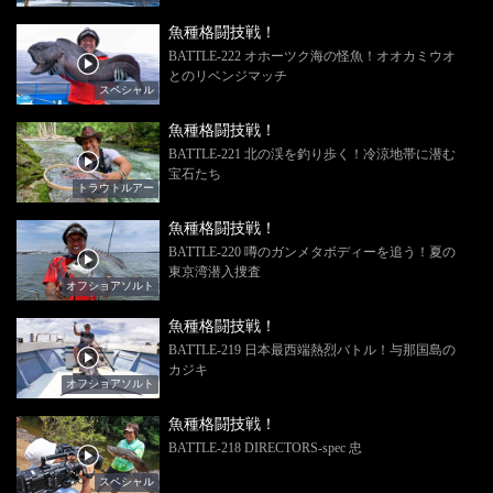
魚種格闘技戦！
BATTLE-222 オホーツク海の怪魚！オオカミウオ
とのリベンジマッチ
スペシャル
魚種格闘技戦！
BATTLE-221 北の渓を釣り歩く！冷涼地帯に潜む
宝石たち
トラウトルアー
魚種格闘技戦！
BATTLE-220 噂のガンメタボディーを追う！夏の
東京湾潜入捜査
オフショアソルト
魚種格闘技戦！
BATTLE-219 日本最西端熱烈バトル！与那国島の
カジキ
オフショアソルト
魚種格闘技戦！
BATTLE-218 DIRECTORS‐spec 忠
スペシャル