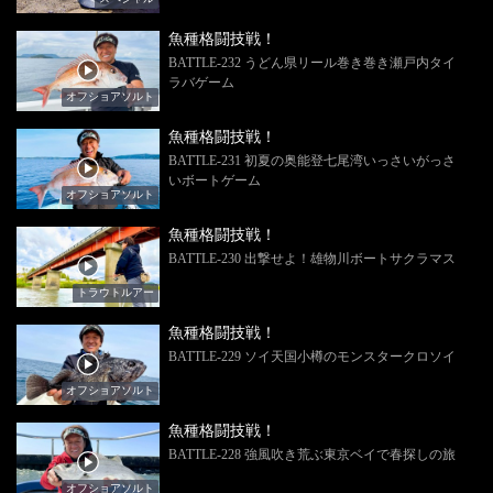
魚種格闘技戦！
BATTLE-232 うどん県リール巻き巻き瀬戸内タイ
ラバゲーム
オフショアソルト
魚種格闘技戦！
BATTLE-231 初夏の奥能登七尾湾いっさいがっさ
いボートゲーム
オフショアソルト
魚種格闘技戦！
BATTLE-230 出撃せよ！雄物川ボートサクラマス
トラウトルアー
魚種格闘技戦！
BATTLE-229 ソイ天国小樽のモンスタークロソイ
オフショアソルト
魚種格闘技戦！
BATTLE-228 強風吹き荒ぶ東京ベイで春探しの旅
オフショアソルト