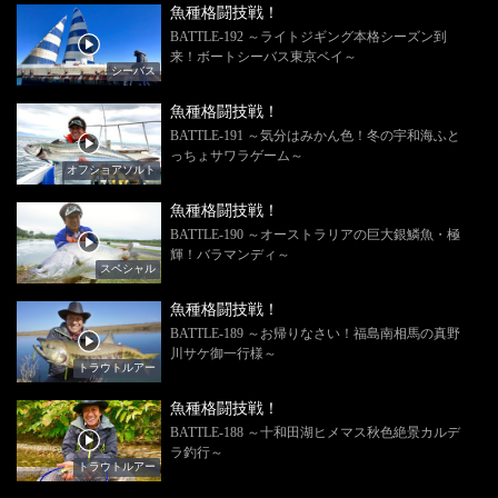
魚種格闘技戦！
BATTLE-192 ～ライトジギング本格シーズン到
来！ボートシーバス東京ベイ～
シーバス
魚種格闘技戦！
BATTLE-191 ～気分はみかん色！冬の宇和海ふと
っちょサワラゲーム～
オフショアソルト
魚種格闘技戦！
BATTLE-190 ～オーストラリアの巨大銀鱗魚・極
輝！バラマンディ～
スペシャル
魚種格闘技戦！
BATTLE-189 ～お帰りなさい！福島南相馬の真野
川サケ御一行様～
トラウトルアー
魚種格闘技戦！
BATTLE-188 ～十和田湖ヒメマス秋色絶景カルデ
ラ釣行～
トラウトルアー