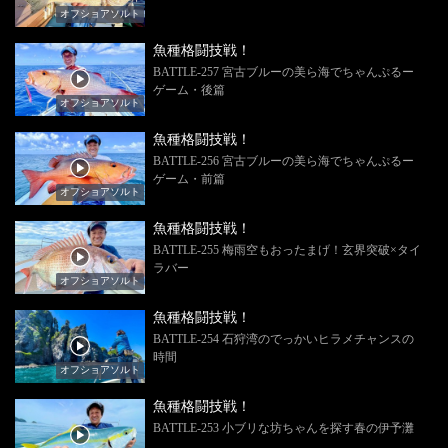
オフショアソルト
魚種格闘技戦！
BATTLE-257 宮古ブルーの美ら海でちゃんぷるー
ゲーム・後篇
オフショアソルト
魚種格闘技戦！
BATTLE-256 宮古ブルーの美ら海でちゃんぷるー
ゲーム・前篇
オフショアソルト
魚種格闘技戦！
BATTLE-255 梅雨空もおったまげ！玄界突破×タイ
ラバー
オフショアソルト
魚種格闘技戦！
BATTLE-254 石狩湾のでっかいヒラメチャンスの
時間
オフショアソルト
魚種格闘技戦！
BATTLE-253 小ブリな坊ちゃんを探す春の伊予灘