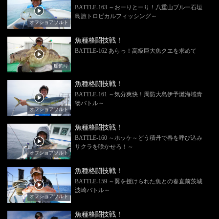
BATTLE-163 ～おーりとーり！八重山ブルー石垣
島旅トロピカルフィッシング～
オフショアソルト
魚種格闘技戦！
BATTLE-162 あらっ！高級巨大魚クエを求めて
船釣り
魚種格闘技戦！
BATTLE-161 ～気分爽快！周防大島伊予灘海域青
物バトル～
オフショアソルト
魚種格闘技戦！
BATTLE-160 ～ホッケ～どう積丹で春を呼び込み
サクラを咲かせろ！～
オフショアソルト
魚種格闘技戦！
BATTLE-159 ～翼を授けられた魚との春直前茨城
波崎バトル～
オフショアソルト
魚種格闘技戦！