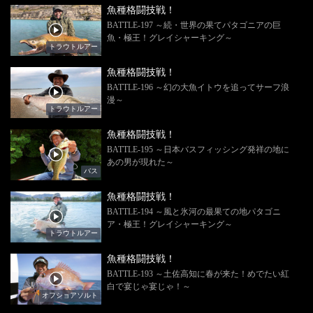
魚種格闘技戦！
BATTLE-197 ～続・世界の果てパタゴニアの巨
魚・極王！グレイシャーキング～
トラウトルアー
魚種格闘技戦！
BATTLE-196 ～幻の大魚イトウを追ってサーフ浪
漫～
トラウトルアー
魚種格闘技戦！
BATTLE-195 ～日本バスフィッシング発祥の地に
あの男が現れた～
バス
魚種格闘技戦！
BATTLE-194 ～風と氷河の最果ての地パタゴニ
ア・極王！グレイシャーキング～
トラウトルアー
魚種格闘技戦！
BATTLE-193 ～土佐高知に春が来た！めでたい紅
白で宴じゃ宴じゃ！～
オフショアソルト