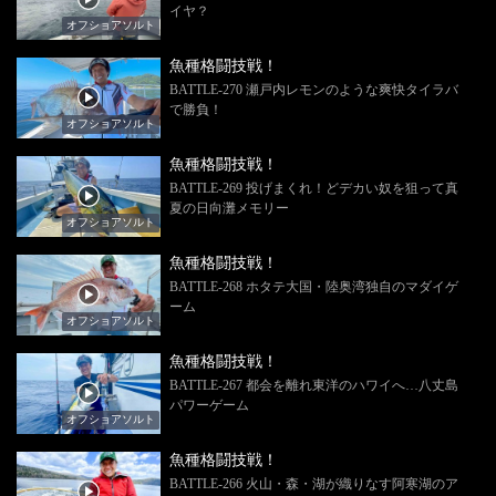
イヤ？
オフショアソルト
魚種格闘技戦！
BATTLE-270 瀬戸内レモンのような爽快タイラバ
で勝負！
オフショアソルト
魚種格闘技戦！
BATTLE-269 投げまくれ！どデカい奴を狙って真
夏の日向灘メモリー
オフショアソルト
魚種格闘技戦！
BATTLE-268 ホタテ大国・陸奥湾独自のマダイゲ
ーム
オフショアソルト
魚種格闘技戦！
BATTLE-267 都会を離れ東洋のハワイへ…八丈島
パワーゲーム
オフショアソルト
魚種格闘技戦！
BATTLE-266 火山・森・湖が織りなす阿寒湖のア