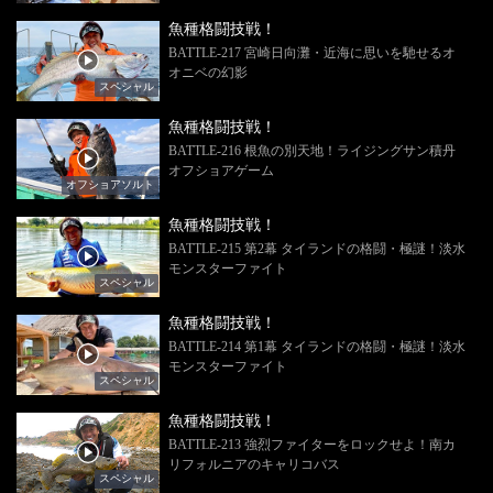
魚種格闘技戦！
BATTLE-217 宮崎日向灘・近海に思いを馳せるオ
オニベの幻影
スペシャル
魚種格闘技戦！
BATTLE-216 根魚の別天地！ライジングサン積丹
オフショアゲーム
オフショアソルト
魚種格闘技戦！
BATTLE-215 第2幕 タイランドの格闘・極謎！淡水
モンスターファイト
スペシャル
魚種格闘技戦！
BATTLE-214 第1幕 タイランドの格闘・極謎！淡水
モンスターファイト
スペシャル
魚種格闘技戦！
BATTLE-213 強烈ファイターをロックせよ！南カ
リフォルニアのキャリコバス
スペシャル