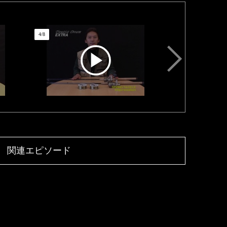
4
/
8
関連エピソード