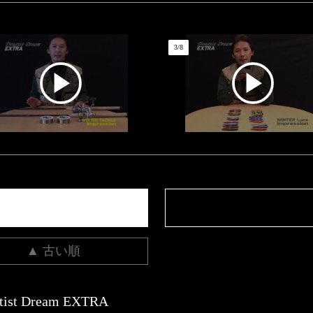
3
/
8
▲ 古い順
tist Dream EXTRA