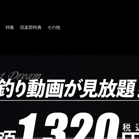
ル
特集
倶楽部特典
その他