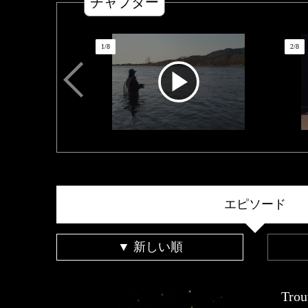
チャプター
1
/
8
2
/
8
エピソード
▼ 新しい順
Trou