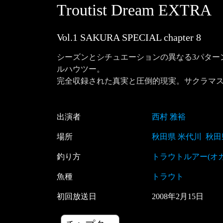
Troutist Dream EXTRA
Vol.1 SAKURA SPECIAL
chapter
8
シーズンとシチュエーションの異なる3パター
ルハウツー。

完全収録された真実と圧倒的現実。サクラマ
出演者
西村 雅裕
場所
秋田県 米代川
秋田
釣り方
トラウトルアー(オ
魚種
トラウト
初回放送日
2008
年
2
月
15
日