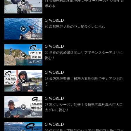
31 長崎県対馬 幻の70センチオーバーのイシダイを
求める！
磯釣り
G WORLD
30 高知県沖ノ島の巨大尾長グレに挑む
磯釣り
G WORLD
29 早春の宮崎県延岡エリアでモンスターアオリに
挑む！
エギング
G WORLD
28 最強寒波襲来！極寒の五島列島でデカアジを狙
う
アジング
G WORLD
27 寒グレシーズン到来！長崎県五島列島の巨大口
太グレに挑む！
磯釣り
G WORLD
26 伊豆半島・下田沖のシマアジ 夢の巨大魚にフカ