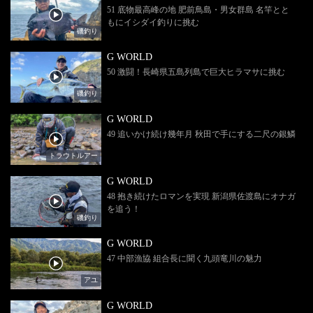
51 底物最高峰の地 肥前鳥島・男女群島 名竿とと
もにイシダイ釣りに挑む
磯釣り
G WORLD
50 激闘！長崎県五島列島で巨大ヒラマサに挑む
磯釣り
G WORLD
49 追いかけ続け幾年月 秋田で手にする二尺の銀鱗
トラウトルアー
G WORLD
48 抱き続けたロマンを実現 新潟県佐渡島にオナガ
を追う！
磯釣り
G WORLD
47 中部漁協 組合長に聞く九頭竜川の魅力
アユ
G WORLD