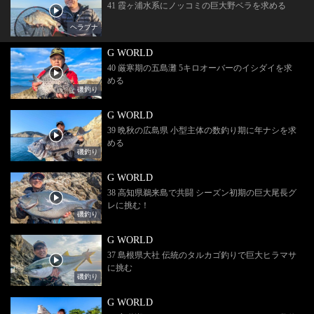
41 霞ヶ浦水系にノッコミの巨大野ベラを求める
ヘラブナ
G WORLD
40 厳寒期の五島灘 5キロオーバーのイシダイを求
める
磯釣り
G WORLD
39 晩秋の広島県 小型主体の数釣り期に年ナシを求
める
磯釣り
G WORLD
38 高知県鵜来島で共闘 シーズン初期の巨大尾長グ
レに挑む！
磯釣り
G WORLD
37 島根県大社 伝統のタルカゴ釣りで巨大ヒラマサ
に挑む
磯釣り
G WORLD