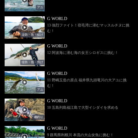
アユ
G WORLD
13 強烈ファイト！宿毛湾に潜むマッスルチヌに挑
む！
堤防・筏・投げ
G WORLD
12 阿波海に潜む海の女王シロギスに挑む！
堤防・筏・投げ
G WORLD
11 野嶋玉造の原点 福井県九頭竜川の大アユに挑
む！
アユ
G WORLD
10 五島列島福江島で大型イシダイを求める
磯釣り
G WORLD
9 群馬県利根川 本流の大山女魚に挑む！