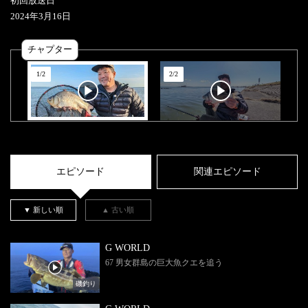
初回放送日
2024
年
3
月
16
日
チャプター
1
/
2
2
/
2
エピソード
関連エピソード
▼ 新しい順
▲ 古い順
G WORLD
67 男女群島の巨大魚クエを追う
磯釣り