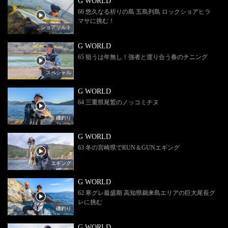
G WORLD
66 悠久なる祈りの島 五島列島 ロックショアヒラ
マサに挑む！
ショアソルト
G WORLD
65 狙うは年無し！強者と渡り合う春のチニング
スペシャル
G WORLD
64 三重県尾鷲のノッコミチヌ
磯釣り
G WORLD
63 冬の宮崎県でRUN＆GUNエギング
エギング
G WORLD
62 寒グレ最盛期 高知県鵜来島エリアの巨大尾長グ
レに挑む
磯釣り
G WORLD