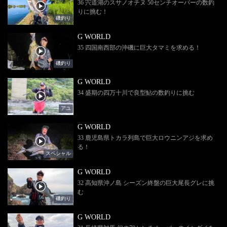
36 宍道湖のスサノオチヌ 50センチオーバーの数釣
りに挑む！
磯釣り
G WORLD
35 四国南西部の沖磯に巨大タマミを求める！
磯釣り
G WORLD
34 盛期の四万十川で良型鮎の数釣りに挑む
アユ
G WORLD
33 鹿児島県トカラ列島で巨大ロウニンアジを求め
る！
スペシャル
G WORLD
32 高知県沖ノ島 シーズン終盤の巨大尾長グレに挑
む
磯釣り
G WORLD