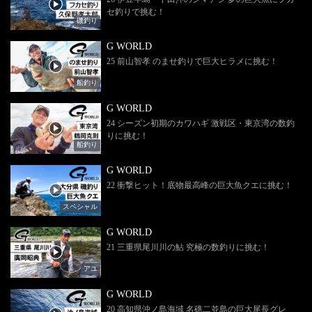
セ釣りで挑む！
磯釣り
G WORLD
25 前山智孝 のませ釣りで巨大ヒラメに挑む！
船釣り
G WORLD
24 シーズン初期のカワハギ 激戦区・東京湾の数釣
りに挑む！
船釣り
G WORLD
22 衝撃ヒット！底物最高峰の巨大魚クエに挑む！
スペシャル
G WORLD
21 三重県尾川川の鮎 究極の数釣りに挑む！
アユ
G WORLD
20 高知県沖ノ島海域 名礁二並島の巨大尾長グレ