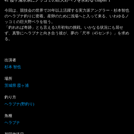
41 霞ヶ浦水系にノッコミの巨大野ベラを求める
chapter
1
今回は、競技会の世界で20年以上活躍する実力派アングラー・杉本智也
のヘラブナ釣りに密着。産卵のために浅場へと入って来る、いわゆるノ
ッコミの巨大野ベラを狙う。

「釣れれば奇跡」とも言える3月初旬の挑戦。いかなる状況にも屈せ
ず、真摯にヘラブナと向き合う彼が、夢の「尺半（45センチ）」を求め
る。
出演者
杉本 智也
場所
茨城県 霞ヶ浦
釣り方
ヘラブナ(野釣り)
魚種
ヘラブナ