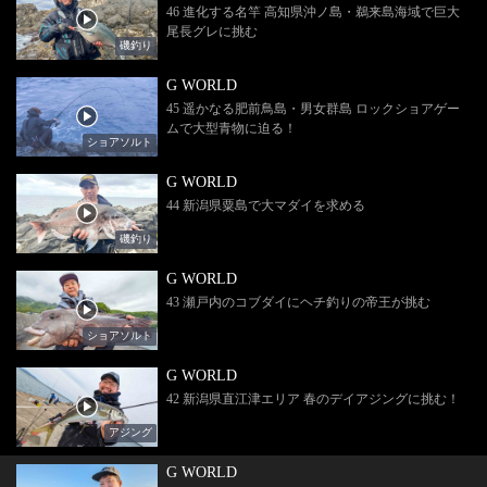
46 進化する名竿 高知県沖ノ島・鵜来島海域で巨大
尾長グレに挑む
磯釣り
G WORLD
45 遥かなる肥前鳥島・男女群島 ロックショアゲー
ムで大型青物に迫る！
ショアソルト
G WORLD
44 新潟県粟島で大マダイを求める
磯釣り
G WORLD
43 瀬戸内のコブダイにヘチ釣りの帝王が挑む
ショアソルト
G WORLD
42 新潟県直江津エリア 春のデイアジングに挑む！
アジング
G WORLD