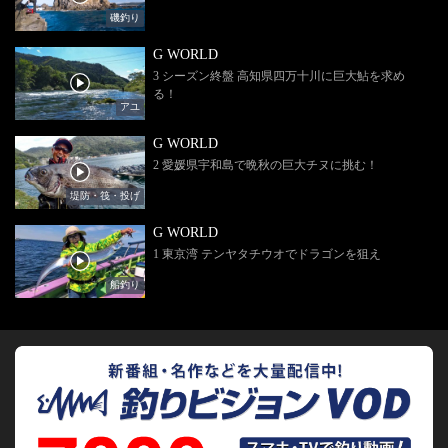
磯釣り
G WORLD
3 シーズン終盤 高知県四万十川に巨大鮎を求め
る！
アユ
G WORLD
2 愛媛県宇和島で晩秋の巨大チヌに挑む！
堤防・筏・投げ
G WORLD
1 東京湾 テンヤタチウオでドラゴンを狙え
船釣り