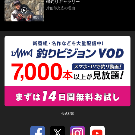
磯釣りギャラリー
片伯部光広の理由
磯釣り
公式SNS