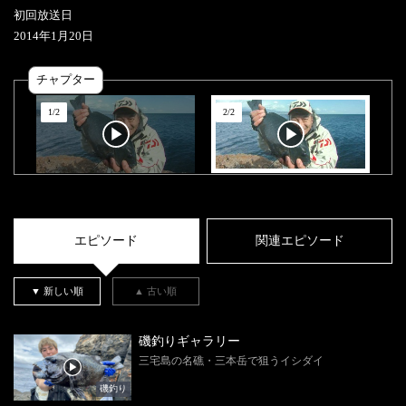
初回放送日
2014
年
1
月
20
日
チャプター
1
/
2
2
/
2
エピソード
関連エピソード
▼ 新しい順
▲ 古い順
磯釣りギャラリー
三宅島の名礁・三本岳で狙うイシダイ
磯釣り