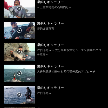
磯釣りギャラリー
～三重県梅雨の石鯛釣り～
磯釣り
磯釣りギャラリー
楽釣楽磯宣言
磯釣り
磯釣りギャラリー
片伯部光広 ～大分県米水津でシーズン初期のクロ
を攻略～
磯釣り
磯釣りギャラリー
大分県鶴見で魅せる 片伯部光広のアプローチ
磯釣り
磯釣りギャラリー
片伯部光広
磯釣り