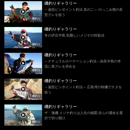
磯釣りギャラリー
～遠投ピンポイント釣法 其の二～ のっこみ期の良
型グレを狙う
磯釣り
磯釣りギャラリー
冬の伊豆半島 気難しいメジナの対処法
磯釣り
磯釣りギャラリー
～ナチュラルローテーション釣法～由良半島の本
流に寒グレを求める
磯釣り
磯釣りギャラリー
～遠投ピンポイント釣法～ 広島湾の秋磯でチヌを
狙う
磯釣り
磯釣りギャラリー
ザ・激磯 メジナ釣りは人生の縮図 自らの運命を選
択で切り開け
磯釣り