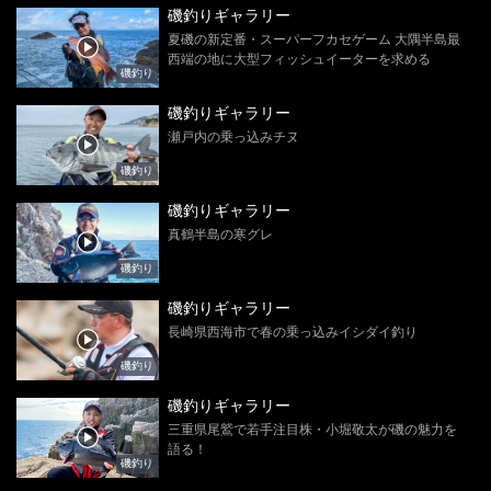
磯釣りギャラリー
夏磯の新定番・スーパーフカセゲーム 大隅半島最
西端の地に大型フィッシュイーターを求める
磯釣り
磯釣りギャラリー
瀬戸内の乗っ込みチヌ
磯釣り
磯釣りギャラリー
真鶴半島の寒グレ
磯釣り
磯釣りギャラリー
長崎県西海市で春の乗っ込みイシダイ釣り
磯釣り
磯釣りギャラリー
三重県尾鷲で若手注目株・小堀敬太が磯の魅力を
語る！
磯釣り