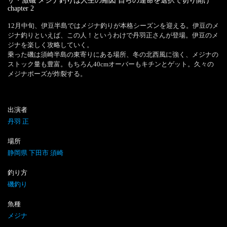
ザ・激磯 メジナ釣りは人生の縮図 自らの運命を選択で切り開け
chapter
2
12月中旬、伊豆半島ではメジナ釣りが本格シーズンを迎える。伊豆のメ
ジナ釣りといえば、この人！というわけで丹羽正さんが登場。伊豆のメ
ジナを楽しく攻略していく。

乗った磯は須崎半島の東寄りにある場所、冬の北西風に強く、メジナの
ストック量も豊富。もちろん40cmオーバーもキチンとゲット。久々の
メジナポーズが炸裂する。
出演者
丹羽 正
場所
静岡県 下田市 須崎
釣り方
磯釣り
魚種
メジナ