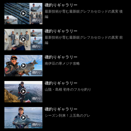
磯釣りギャラリー
最新技術が育む最新鋭グレフカセロッドの真実 後
編
磯釣り
磯釣りギャラリー
最新技術が育む最新鋭グレフカセロッドの真実 前
編
磯釣り
磯釣りギャラリー
南伊豆の寒メジナ攻略
磯釣り
磯釣りギャラリー
山陰・島根 初冬のフカセ釣り
磯釣り
磯釣りギャラリー
シーズン到来！上五島のグレ
磯釣り