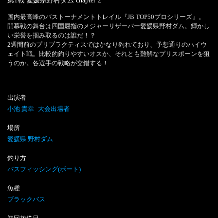
第1戦 愛媛県野村ダム
chapter
2
国内最高峰のバストーナメントトレイル『JB TOP50プロシリーズ』。
開幕戦の舞台は四国屈指のメジャーリザーバー愛媛県野村ダム。輝かし
い栄誉を掴み取るのは誰だ！？

2週間前のプリプラクティスではかなり釣れており、予想通りのハイウ
ェイト戦。比較的釣りやすいオスか、それとも難解なプリスポーンを狙
うのか。各選手の戦略が交錯する！
出演者
小池 貴幸
大会出場者
場所
愛媛県 野村ダム
釣り方
バスフィッシング(ボート)
魚種
ブラックバス