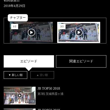
初回放送日
2018
年
4
月
29
日
チャプター
1
/
2
2
/
2
エピソード
関連エピソード
▼ 新しい順
▲ 古い順
JB TOP50 2018
第5戦 茨城県霞ヶ浦
バス