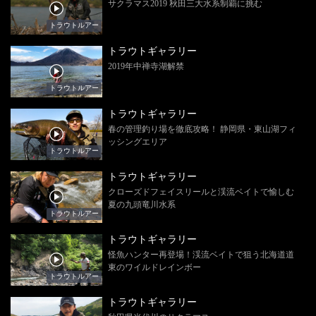
サクラマス2019 秋田三大水系制覇に挑む
トラウトルアー
トラウトギャラリー
2019年中禅寺湖解禁
トラウトルアー
トラウトギャラリー
春の管理釣り場を徹底攻略！ 静岡県・東山湖フィ
ッシングエリア
トラウトルアー
トラウトギャラリー
クローズドフェイスリールと渓流ベイトで愉しむ
夏の九頭竜川水系
トラウトルアー
トラウトギャラリー
怪魚ハンター再登場！渓流ベイトで狙う北海道道
東のワイルドレインボー
トラウトルアー
トラウトギャラリー