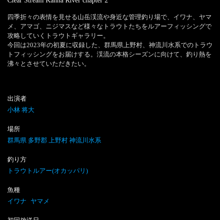
Clear Stream Kanna River
chapter
2
四季折々の表情を見せる山岳渓流や身近な管理釣り場で、イワナ、ヤマ
メ、アマゴ、ニジマスなど様々なトラウトたちをルアーフィッシングで
攻略していくトラウトギャラリー。

今回は2023年の初夏に収録した、群馬県上野村、神流川水系でのトラウ
トフィッシングをお届けする。渓流の本格シーズンに向けて、釣り熱を
沸々とさせていただきたい。
出演者
小林 将大
場所
群馬県 多野郡 上野村 神流川水系
釣り方
トラウトルアー(オカッパリ)
魚種
イワナ
ヤマメ