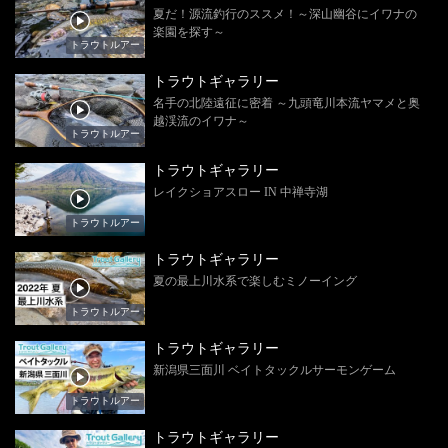
夏だ！源流釣行のススメ！～深山幽谷にイワナの
楽園を探す～
トラウトルアー
トラウトギャラリー
名手の北陸遠征に密着 ～九頭竜川本流ヤマメと奥
越渓流のイワナ～
トラウトルアー
トラウトギャラリー
レイクショアスロー IN 中禅寺湖
トラウトルアー
トラウトギャラリー
夏の最上川水系で楽しむミノーイング
トラウトルアー
トラウトギャラリー
新潟県三面川 ベイトタックルサーモンゲーム
トラウトルアー
トラウトギャラリー