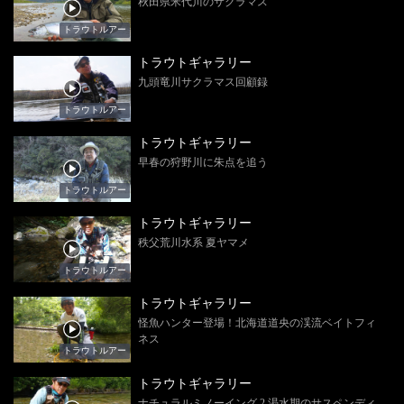
秋田県米代川のサクラマス
トラウトルアー
トラウトギャラリー
九頭竜川サクラマス回顧録
トラウトルアー
トラウトギャラリー
早春の狩野川に朱点を追う
トラウトルアー
トラウトギャラリー
秩父荒川水系 夏ヤマメ
トラウトルアー
トラウトギャラリー
怪魚ハンター登場！北海道道央の渓流ベイトフィ
ネス
トラウトルアー
トラウトギャラリー
ナチュラルミノーイング 2 渇水期のサスペンディ