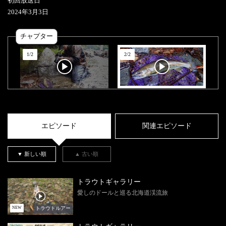
初回放送日
2024
年
3
月
3
日
チャプター
1
/
2
2
/
2
エピソード
関連エピソード
▼ 新しい順
▲ 古い順
トラウトギャラリー
愛しのドールと巡る北海道渓流旅
トラウトルアー
NEW