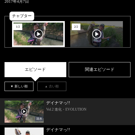
2017
年
4
月
7
日
チャプター
1
/
2
2
/
2
エピソード
関連エピソード
▼ 新しい順
▲ 古い順
デイナマっ!!
Vol.2 進化・EVOLUTION
淡水
デイナマっ!!