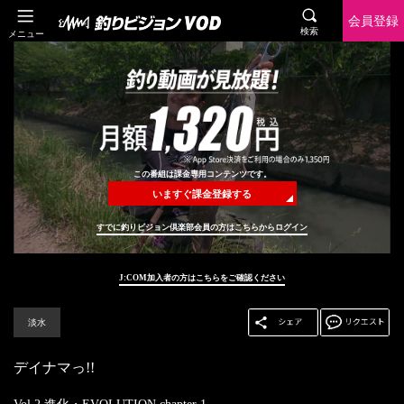
会員登録
検索
メニュー
この番組は課金専用コンテンツです。
いますぐ課金登録する
すでに釣りビジョン倶楽部会員の方はこちらからログイン
J:COM加入者の方はこちらをご確認ください
淡水
デイナマっ!!