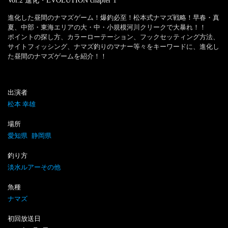
Vol.2 進化・EVOLUTION
chapter
1
進化した昼間のナマズゲーム！爆釣必至！松本式ナマズ戦略！早春・真
夏、中部・東海エリアの大・中・小規模河川クリークで大暴れ！！

ポイントの探し方、カラーローテーション、フックセッティング方法、
サイトフィッシング、ナマズ釣りのマナー等々をキーワードに、進化し
た昼間のナマズゲームを紹介！！
出演者
松本 幸雄
場所
愛知県
静岡県
釣り方
淡水ルアーその他
魚種
ナマズ
初回放送日