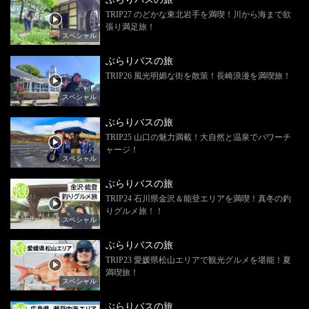
TRIP27 のどかな東北岩手を満喫！川から海まで欲
張り満足旅！
スペシャル
ぶらりバスの旅
TRIP26 風光明媚な街を散策！長崎浪漫を満喫旅！
スペシャル
ぶらりバスの旅
TRIP25 山口の魅力満載！大自然と温泉でパワーチ
ャージ！
スペシャル
ぶらりバスの旅
TRIP24 石川県金沢＆能登エリアを満喫！真冬の釣
りグルメ旅！！
スペシャル
ぶらりバスの旅
TRIP23 愛媛県松山エリアで観光グルメを堪能！夏
満喫旅！
スペシャル
ぶらりバスの旅