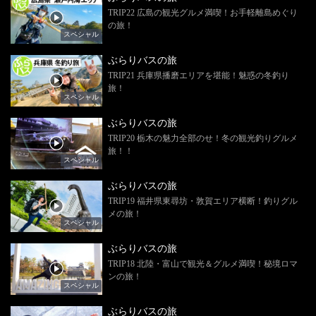
TRIP22 広島の観光グルメ満喫！お手軽離島めぐり
の旅！
スペシャル
ぶらりバスの旅
TRIP21 兵庫県播磨エリアを堪能！魅惑の冬釣り
旅！
スペシャル
ぶらりバスの旅
TRIP20 栃木の魅力全部のせ！冬の観光釣りグルメ
旅！！
スペシャル
ぶらりバスの旅
TRIP19 福井県東尋坊・敦賀エリア横断！釣りグル
メの旅！
スペシャル
ぶらりバスの旅
TRIP18 北陸・富山で観光＆グルメ満喫！秘境ロマ
ンの旅！
スペシャル
ぶらりバスの旅