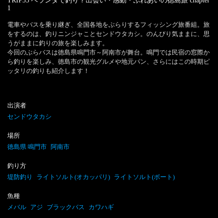
TRIP35 ベランダで釣り？出会い・感動・ふれあいの徳島旅
chapter
1
電車やバスを乗り継ぎ、全国各地をぶらりするフィッシング旅番組。旅
をするのは、釣りニンジャことセンドウタカシ。のんびり気ままに、思
うがままに釣りの旅を楽しみます。

今回のぶらバスは徳島県鳴門市～阿南市が舞台。鳴門では民宿の窓際か
ら釣りを楽しみ、徳島市の観光グルメや地元パン、さらにはこの時期ピ
ッタリの釣りも紹介します！
出演者
センドウタカシ
場所
徳島県 鳴門市
阿南市
釣り方
堤防釣り
ライトソルト(オカッパリ)
ライトソルト(ボート)
魚種
メバル
アジ
ブラックバス
カワハギ