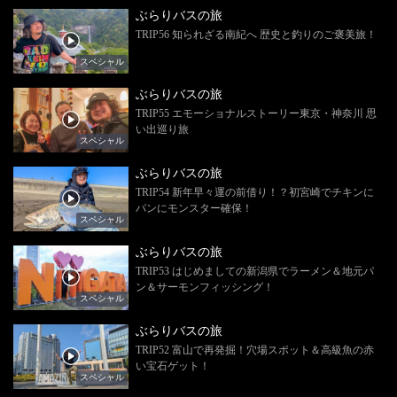
ぶらりバスの旅
TRIP56 知られざる南紀へ 歴史と釣りのご褒美旅！
スペシャル
ぶらりバスの旅
TRIP55 エモーショナルストーリー東京・神奈川 思
い出巡り旅
スペシャル
ぶらりバスの旅
TRIP54 新年早々運の前借り！？初宮崎でチキンに
パンにモンスター確保！
スペシャル
ぶらりバスの旅
TRIP53 はじめましての新潟県でラーメン＆地元パ
ン＆サーモンフィッシング！
スペシャル
ぶらりバスの旅
TRIP52 富山で再発掘！穴場スポット＆高級魚の赤
い宝石ゲット！
スペシャル