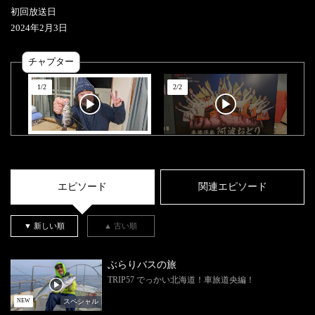
初回放送日
2024
年
2
月
3
日
チャプター
1
/
2
2
/
2
エピソード
関連エピソード
▼ 新しい順
▲ 古い順
ぶらりバスの旅
TRIP57 でっかい北海道！車旅道央編！
スペシャル
NEW