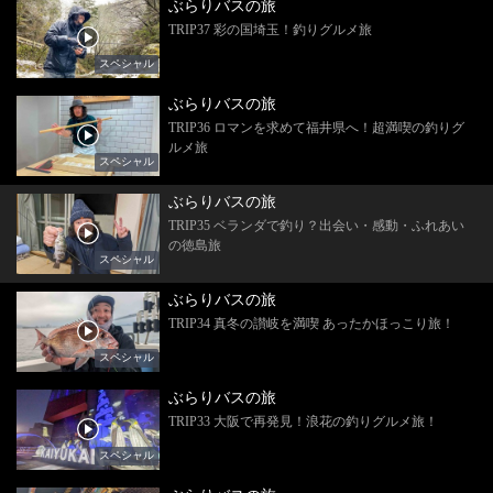
ぶらりバスの旅
TRIP37 彩の国埼玉！釣りグルメ旅
スペシャル
ぶらりバスの旅
TRIP36 ロマンを求めて福井県へ！超満喫の釣りグ
ルメ旅
スペシャル
ぶらりバスの旅
TRIP35 ベランダで釣り？出会い・感動・ふれあい
の徳島旅
スペシャル
ぶらりバスの旅
TRIP34 真冬の讃岐を満喫 あったかほっこり旅！
スペシャル
ぶらりバスの旅
TRIP33 大阪で再発見！浪花の釣りグルメ旅！
スペシャル