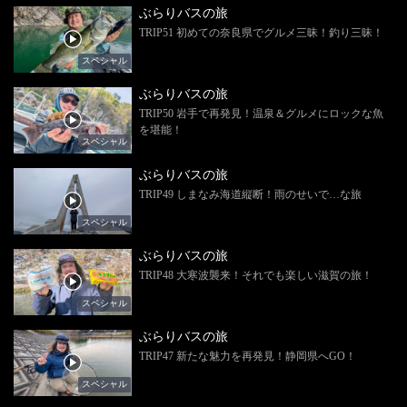
ぶらりバスの旅
TRIP51 初めての奈良県でグルメ三昧！釣り三昧！
スペシャル
ぶらりバスの旅
TRIP50 岩手で再発見！温泉＆グルメにロックな魚
を堪能！
スペシャル
ぶらりバスの旅
TRIP49 しまなみ海道縦断！雨のせいで…な旅
スペシャル
ぶらりバスの旅
TRIP48 大寒波襲来！それでも楽しい滋賀の旅！
スペシャル
ぶらりバスの旅
TRIP47 新たな魅力を再発見！静岡県へGO！
スペシャル