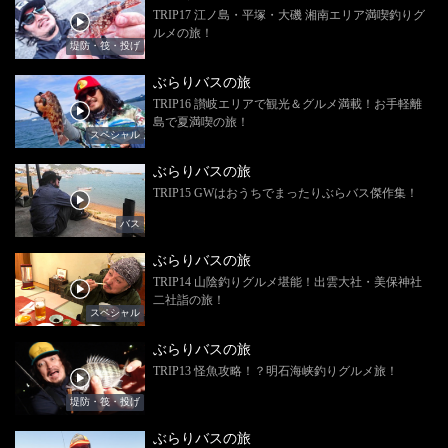
TRIP17 江ノ島・平塚・大磯 湘南エリア満喫釣りグ
ルメの旅！
堤防・筏・投げ
ぶらりバスの旅
TRIP16 讃岐エリアで観光＆グルメ満載！お手軽離
島で夏満喫の旅！
スペシャル
ぶらりバスの旅
TRIP15 GWはおうちでまったりぶらバス傑作集！
バス
ぶらりバスの旅
TRIP14 山陰釣りグルメ堪能！出雲大社・美保神社
二社詣の旅！
スペシャル
ぶらりバスの旅
TRIP13 怪魚攻略！？明石海峡釣りグルメ旅！
堤防・筏・投げ
ぶらりバスの旅