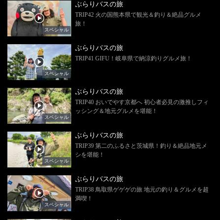
ぶらりバスの旅
TRIP42 火の国熊本県で観光＆釣り＆絶品グルメ
旅！
スペシャル
ぶらりバスの旅
TRIP41 GIFU！岐阜県で納涼釣りグルメ旅！
スペシャル
ぶらりバスの旅
TRIP40 おいでやす京都へ 初心者必見の激推しフィ
ッシング＆地元グルメを堪能！
スペシャル
ぶらりバスの旅
TRIP39 第二のふるさと茨城県！釣り＆絶品地元メ
シを堪能！
スペシャル
ぶらりバスの旅
TRIP38 鳥取県ゲゲゲの旅 地元の釣り＆グルメを超
満喫！
スペシャル