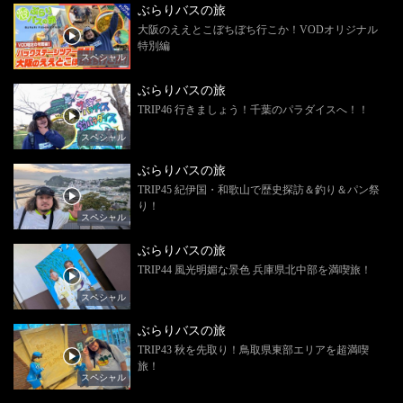
ぶらりバスの旅
大阪のええとこぼちぼち行こか！VODオリジナル
特別編
スペシャル
ぶらりバスの旅
TRIP46 行きましょう！千葉のパラダイスへ！！
スペシャル
ぶらりバスの旅
TRIP45 紀伊国・和歌山で歴史探訪＆釣り＆パン祭
り！
スペシャル
ぶらりバスの旅
TRIP44 風光明媚な景色 兵庫県北中部を満喫旅！
スペシャル
ぶらりバスの旅
TRIP43 秋を先取り！鳥取県東部エリアを超満喫
旅！
スペシャル