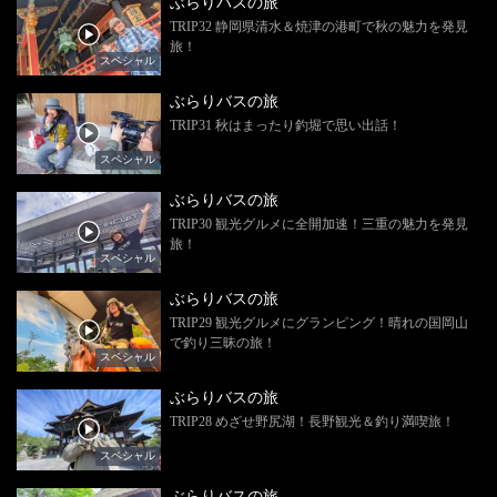
ぶらりバスの旅
TRIP32 静岡県清水＆焼津の港町で秋の魅力を発見
旅！
スペシャル
ぶらりバスの旅
TRIP31 秋はまったり釣堀で思い出話！
スペシャル
ぶらりバスの旅
TRIP30 観光グルメに全開加速！三重の魅力を発見
旅！
スペシャル
ぶらりバスの旅
TRIP29 観光グルメにグランピング！晴れの国岡山
で釣り三昧の旅！
スペシャル
ぶらりバスの旅
TRIP28 めざせ野尻湖！長野観光＆釣り満喫旅！
スペシャル
ぶらりバスの旅