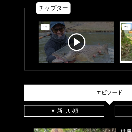
チャプター
1
/
2
2
/
2
エピソード
▼ 新しい順