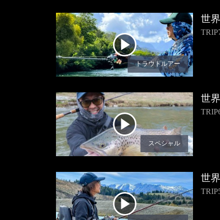
世
TR
トラウトルアー
世
TR
スペシャル
世
TR