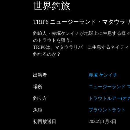
世界釣旅
TRIP6 ニュージーランド・マタウ
釣旅人・赤塚ケンイチが地球上に生息する様々
のトラウトを狙う。

TRIP6は、マタウラリバーに生息するネイ
釣れるのか？
出演者
赤塚 ケンイチ
場所
ニュージーランド 
釣り方
トラウトルアー(オ
魚種
ブラウントラウト
初回放送日
2024
年
1
月
3
日