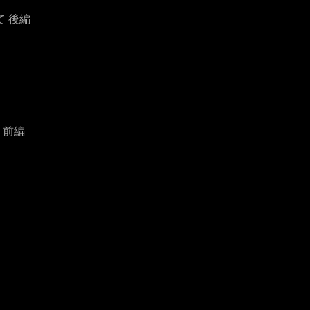
て 後編
 前編