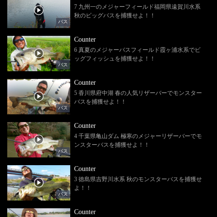
7 九州一のメジャーフィールド福岡県遠賀川水系
秋のビッグバスを捕獲せよ！！
バス
Counter
6 真夏のメジャーバスフィールド霞ヶ浦水系でビ
ッグフィッシュを捕獲せよ！！
バス
Counter
5 香川県府中湖 春の人気リザーバーでモンスター
バスを捕獲せよ！！
バス
Counter
4 千葉県亀山ダム 極寒のメジャーリザーバーでモ
ンスターバスを捕獲せよ！！
バス
Counter
3 徳島県吉野川水系 秋のモンスターバスを捕獲せ
よ！！
バス
Counter