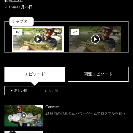
初回放送日
2016
年
11
月
25
日
チャプター
1
/
2
2
/
2
エピソード
関連エピソード
▼ 新しい順
▲ 古い順
Counter
23 秋雨の池原ダム パワーゲームでロクマルを狙う
バス