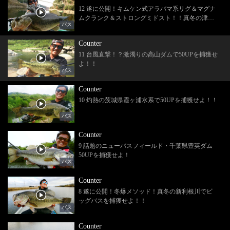
12 遂に公開！キムケン式アラバマ系リグ＆マグナ
ムクランク＆ストロングミドスト！！真冬の津風
バス
呂湖でビッグバスを捕獲せよ！！
Counter
11 台風直撃！？激濁りの高山ダムで50UPを捕獲せ
よ！！
バス
Counter
10 灼熱の茨城県霞ヶ浦水系で50UPを捕獲せよ！！
バス
Counter
9 話題のニューバスフィールド・千葉県豊英ダム
50UPを捕獲せよ！
バス
Counter
8 遂に公開！冬爆メソッド！真冬の新利根川でビ
ッグバスを捕獲せよ！！
バス
Counter