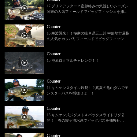
17 プリ？アフター？産卵絡みの気難しいシーズン
関東の人気フィールドでビッグフィッシュを捕獲
バス
せよ！！
Counter
16 寒波襲来！！極寒の岐阜県五三川 中部地方屈指
の人気オカッパリフィールドでビッグフィッシュ
バス
を捕獲せよ！！
Counter
15 池原ロクマルチャレンジ！！
バス
Counter
14 キムケンスタイル炸裂！？真夏の亀山ダムでモ
ンスターバスを捕獲せよ！！
バス
Counter
13 キムケン式ジグスト＆バックスライドリグ公
開！！春の霞ヶ浦水系でビッグバスを捕獲せ
バス
よ！！
Counter