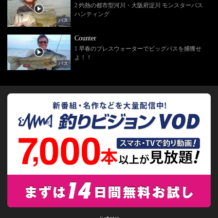
2 灼熱の都市型河川・大阪府淀川 モンスターバス
ハンティング
バス
Counter
1 早春のブレスウォーターでビッグバスを捕獲せ
よ！！
バス