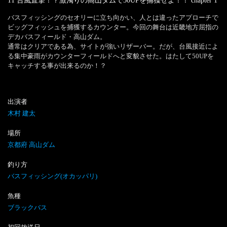
11 台風直撃！？激濁りの高山ダムで50UPを捕獲せよ！！
chapter
1
バスフィッシングのセオリーに立ち向かい、人とは違ったアプローチで
ビッグフィッシュを捕獲するカウンター。今回の舞台は近畿地方屈指の
デカバスフィールド・高山ダム。

通常はクリアである為、サイトが強いリザーバー。だが、台風接近によ
る集中豪雨がカウンターフィールドへと変貌させた。はたして50UPを
キャッチする事が出来るのか！？
出演者
木村 建太
場所
京都府 高山ダム
釣り方
バスフィッシング(オカッパリ)
魚種
ブラックバス