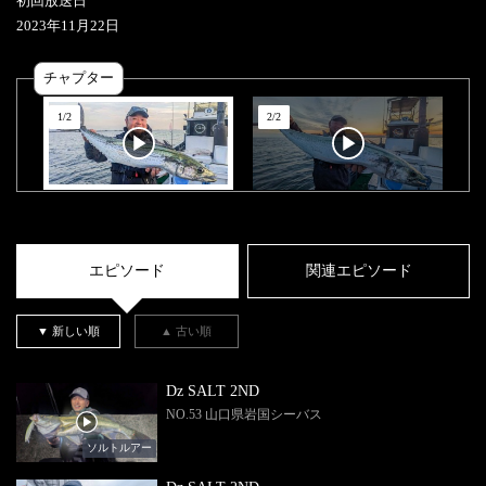
初回放送日
2023
年
11
月
22
日
チャプター
1
/
2
2
/
2
エピソード
関連エピソード
▼ 新しい順
▲ 古い順
Dz SALT 2ND
NO.53 山口県岩国シーバス
ソルトルアー