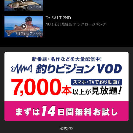
シーバス
Dz SALT 2ND
NO.1 石川県輪島 アラ スロージギング
オフショアソルト
公式SNS