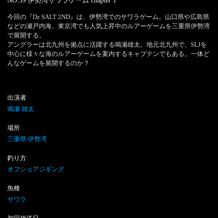
NO.39 伊勢湾サワラゲーム
chapter
1
今回の『Dz SALT 2ND』は、伊勢湾でのサワラゲーム。山口県や広島県
などの瀬戸内海、東京湾でも人気上昇中のルアーゲームを三重県伊勢湾
で展開する。

アングラーは北九州を拠点に活躍する鳴瀬雄太。地元北九州で、SLJを
中心に様々な海のルアーゲームを案内するキャプテンでもある。一体ど
んなゲームを展開するのか？
出演者
鳴瀬 雄太
場所
三重県 伊勢湾
釣り方
オフショアジギング
魚種
サワラ