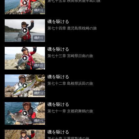
第七十五章 秋田県男鹿半島の旅
磯釣り
磯を駆ける
第七十四章 鹿児島県枕崎の旅
磯釣り
磯を駆ける
第七十三章 宮崎県日南の旅
磯釣り
磯を駆ける
第七十二章 島根県浜田の旅
磯釣り
磯を駆ける
第七十一章 京都府舞鶴の旅
磯釣り
磯を駆ける
第七十章 三重県贄浦の旅