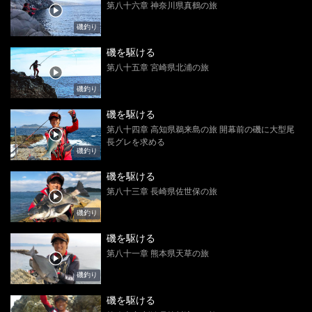
第八十六章 神奈川県真鶴の旅
磯釣り
磯を駆ける
第八十五章 宮崎県北浦の旅
磯釣り
磯を駆ける
第八十四章 高知県鵜来島の旅 開幕前の磯に大型尾
長グレを求める
磯釣り
磯を駆ける
第八十三章 長崎県佐世保の旅
磯釣り
磯を駆ける
第八十一章 熊本県天草の旅
磯釣り
磯を駆ける