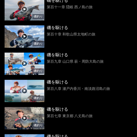
磯を駆ける
第百十一章 隠岐 西ノ島の旅
磯釣り
磯を駆ける
第百十章 和歌山県太地町の旅
磯釣り
磯を駆ける
第百九章 山口県 萩・周防大島の旅
磯釣り
磯を駆ける
第百八章 瀬戸内香川・南淡路沼島の旅
磯釣り
磯を駆ける
第百七章 東京都 八丈島の旅
磯釣り
磯を駆ける