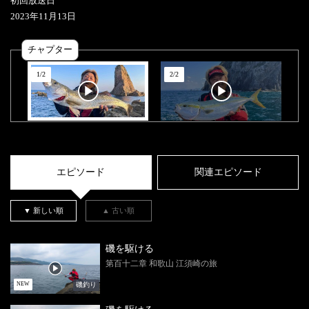
初回放送日
2023
年
11
月
13
日
チャプター
1
/
2
2
/
2
エピソード
関連エピソード
▼ 新しい順
▲ 古い順
磯を駆ける
第百十二章 和歌山 江須崎の旅
磯釣り
NEW