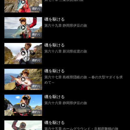
磯釣り
磯を駆ける
第六十九章 静岡県伊豆の旅
磯釣り
磯を駆ける
第六十八章 新潟県佐渡の旅
磯釣り
磯を駆ける
第六十七章 島根県隠岐の旅 ～春の大型マダイを求
めて～
磯釣り
磯を駆ける
第六十六章 静岡県伊豆の旅
磯釣り
磯を駆ける
第六十五章 ホームグラウンド・京都府舞鶴の旅