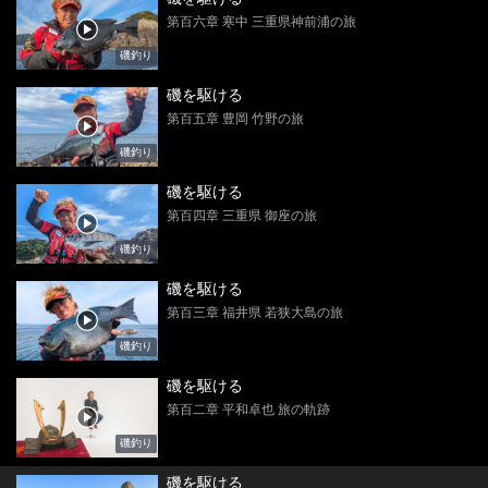
第百六章 寒中 三重県神前浦の旅
磯釣り
磯を駆ける
第百五章 豊岡 竹野の旅
磯釣り
磯を駆ける
第百四章 三重県 御座の旅
磯釣り
磯を駆ける
第百三章 福井県 若狭大島の旅
磯釣り
磯を駆ける
第百二章 平和卓也 旅の軌跡
磯釣り
磯を駆ける