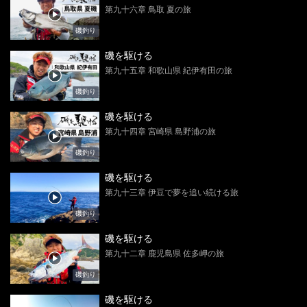
第九十六章 鳥取 夏の旅
磯釣り
磯を駆ける
第九十五章 和歌山県 紀伊有田の旅
磯釣り
磯を駆ける
第九十四章 宮崎県 島野浦の旅
磯釣り
磯を駆ける
第九十三章 伊豆で夢を追い続ける旅
磯釣り
磯を駆ける
第九十二章 鹿児島県 佐多岬の旅
磯釣り
磯を駆ける