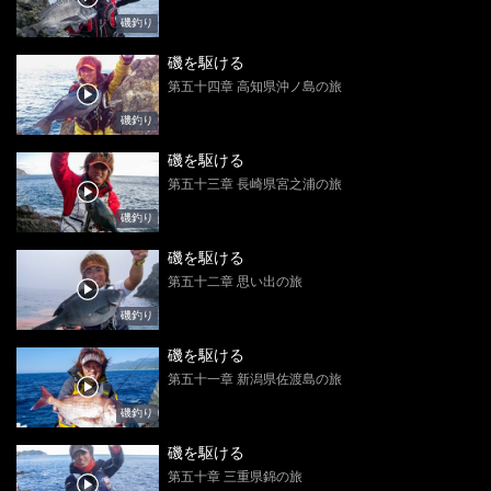
磯釣り
磯を駆ける
第五十四章 高知県沖ノ島の旅
磯釣り
磯を駆ける
第五十三章 長崎県宮之浦の旅
磯釣り
磯を駆ける
第五十二章 思い出の旅
磯釣り
磯を駆ける
第五十一章 新潟県佐渡島の旅
磯釣り
磯を駆ける
第五十章 三重県錦の旅