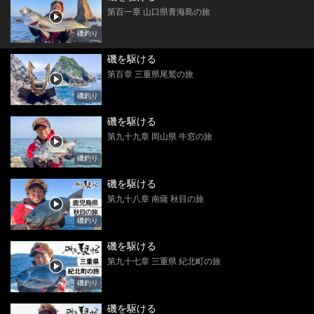
第百一章 山口県青海島の旅
磯釣り
磯を駆ける
第百章 三重県尾鷲の旅
磯釣り
磯を駆ける
第九十九章 岡山県 牛窓の旅
磯釣り
磯を駆ける
第九十八章 南薩 秋目の旅
磯釣り
磯を駆ける
第九十七章 三重県 紀北町の旅
磯釣り
磯を駆ける