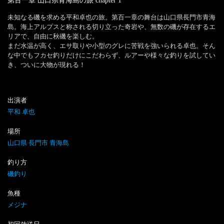
第百一章 山口県青海島の旅
chapter
1
未知なる磯を求める平和卓也の旅。第百一章の舞台は山口県長門市青海
島。海上アルプスと称される切り立った奇岩や、無数の磯が存在するエ
リアで、自由に秋磯を楽しむ。

まだ水温が高く、エサ取りや小型のグレに苦戦を強いられる卓也。そん
な中でもフカセ釣りだけにこだわらず、ルアーや様々な釣りを試してい
き、ついに大物が現れる！
出演者
平和 卓也
場所
山口県 長門市 青海島
釣り方
磯釣り
魚種
メジナ