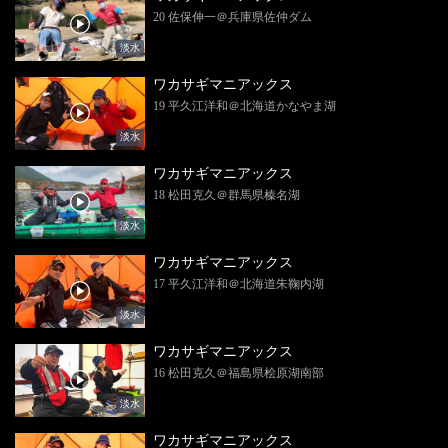
20 佐保伸一＠兵庫県佐仲ダム
淡水
ワカサギマニアックス
19 平久江洋和＠北海道かなやま湖
淡水
ワカサギマニアックス
18 松田克久＠群馬県榛名湖
淡水
ワカサギマニアックス
17 平久江洋和＠北海道朱鞠内湖
淡水
ワカサギマニアックス
16 松田克久＠福島県桧原湖南部
淡水
ワカサギマニアックス