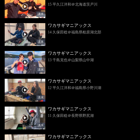
15 平久江洋和＠北海道茨戸川
淡水
ワカサギマニアックス
14 久保田稔＠福島県桧原湖北部
淡水
ワカサギマニアックス
13 千島克也＠山梨県山中湖
淡水
ワカサギマニアックス
12 平久江洋和＠福島県小野川湖
淡水
ワカサギマニアックス
11 久保田稔＠長野県野尻湖
淡水
ワカサギマニアックス