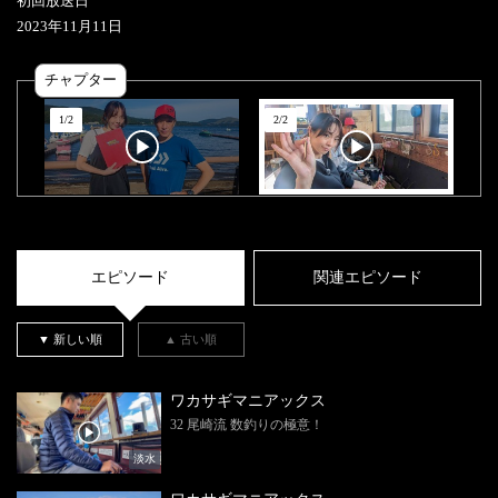
初回放送日
2023
年
11
月
11
日
チャプター
1
/
2
2
/
2
エピソード
関連エピソード
▼ 新しい順
▲ 古い順
ワカサギマニアックス
32 尾崎流 数釣りの極意！
淡水