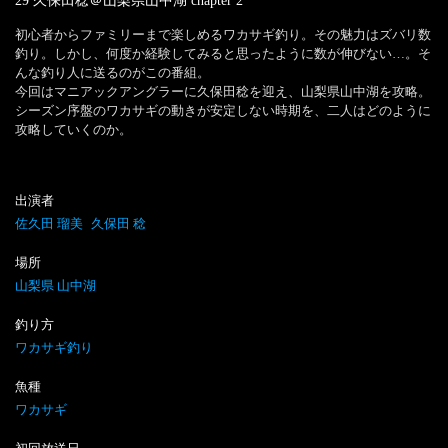
29 久保田稔＠山梨県山中湖
chapter
2
初心者からファミリーまで楽しめるワカサギ釣り。その魅力はズバリ数
釣り。しかし、何度か経験してみると思ったように数が伸びない…。そ
んな釣り人に送るのがこの番組。

今回はマニアックアングラーに久保田稔を迎え、山梨県山中湖を攻略。
シーズン序盤のワカサギの動きが安定しない時期を、二人はどのように
攻略していくのか。
出演者
佐久田 瑠美
久保田 稔
場所
山梨県 山中湖
釣り方
ワカサギ釣り
魚種
ワカサギ