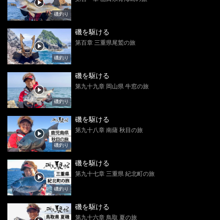
磯釣り
磯を駆ける
第百章 三重県尾鷲の旅
磯釣り
磯を駆ける
第九十九章 岡山県 牛窓の旅
磯釣り
磯を駆ける
第九十八章 南薩 秋目の旅
磯釣り
磯を駆ける
第九十七章 三重県 紀北町の旅
磯釣り
磯を駆ける
第九十六章 鳥取 夏の旅