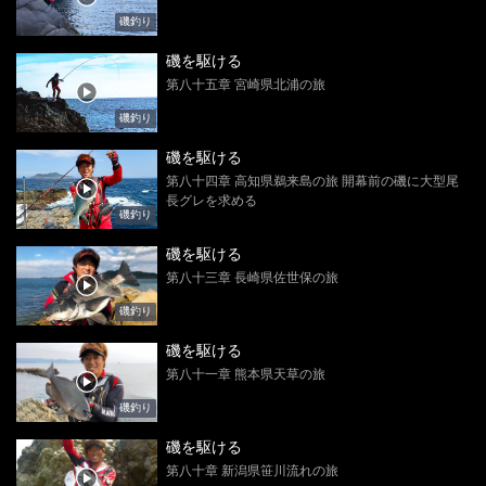
磯釣り
磯を駆ける
第八十五章 宮崎県北浦の旅
磯釣り
磯を駆ける
第八十四章 高知県鵜来島の旅 開幕前の磯に大型尾
長グレを求める
磯釣り
磯を駆ける
第八十三章 長崎県佐世保の旅
磯釣り
磯を駆ける
第八十一章 熊本県天草の旅
磯釣り
磯を駆ける
第八十章 新潟県笹川流れの旅