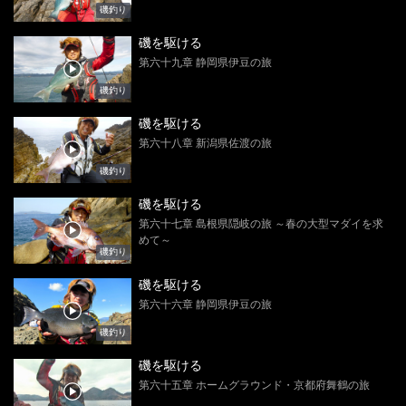
磯釣り
磯を駆ける
第六十九章 静岡県伊豆の旅
磯釣り
磯を駆ける
第六十八章 新潟県佐渡の旅
磯釣り
磯を駆ける
第六十七章 島根県隠岐の旅 ～春の大型マダイを求
めて～
磯釣り
磯を駆ける
第六十六章 静岡県伊豆の旅
磯釣り
磯を駆ける
第六十五章 ホームグラウンド・京都府舞鶴の旅