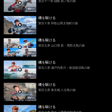
第百十一章 隠岐 西ノ島の旅
磯釣り
磯を駆ける
第百十章 和歌山県太地町の旅
磯釣り
磯を駆ける
第百九章 山口県 萩・周防大島の旅
磯釣り
磯を駆ける
第百八章 瀬戸内香川・南淡路沼島の旅
磯釣り
磯を駆ける
第百七章 東京都 八丈島の旅
磯釣り
磯を駆ける