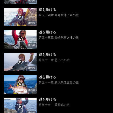
磯釣り
磯を駆ける
第五十四章 高知県沖ノ島の旅
磯釣り
磯を駆ける
第五十三章 長崎県宮之浦の旅
磯釣り
磯を駆ける
第五十二章 思い出の旅
磯釣り
磯を駆ける
第五十一章 新潟県佐渡島の旅
磯釣り
磯を駆ける
第五十章 三重県錦の旅
磯釣り