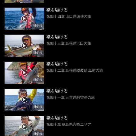
磯を駆ける
第四十四章 山口県須佐の旅
磯釣り
磯を駆ける
第四十三章 島根県浜田の旅
磯釣り
磯を駆ける
第四十二章 島根県隠岐島 島前の旅
磯釣り
磯を駆ける
第四十一章 三重県阿曽浦の旅
磯釣り
磯を駆ける
第四十章 徳島県宍喰エリア
磯釣り