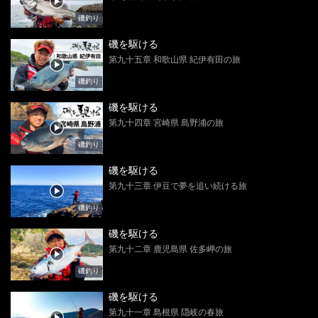
磯釣り
磯を駆ける
第九十五章 和歌山県 紀伊有田の旅
磯釣り
磯を駆ける
第九十四章 宮崎県 島野浦の旅
磯釣り
磯を駆ける
第九十三章 伊豆で夢を追い続ける旅
磯釣り
磯を駆ける
第九十二章 鹿児島県 佐多岬の旅
磯釣り
磯を駆ける
第九十一章 島根県 隠岐の春旅