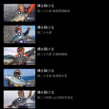
磯を駆ける
第二十八章 島根県隠岐島
磯釣り
磯を駆ける
第二十七章
磯釣り
磯を駆ける
第二十六章 京都府舞鶴
磯釣り
磯を駆ける
第二十五章 島根県出雲
磯釣り
磯を駆ける
第二十四章 山口県萩市須佐
磯釣り