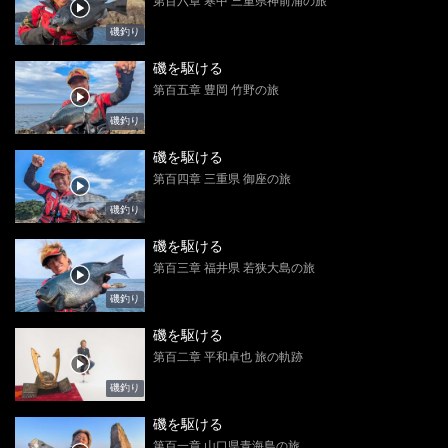
第百六章 寒中 三重県神前浦の旅
磯釣り
磯を駆ける
第百五章 豊岡 竹野の旅
磯釣り
磯を駆ける
第百四章 三重県 御座の旅
磯釣り
磯を駆ける
第百三章 福井県 若狭大島の旅
磯釣り
磯を駆ける
第百二章 平和卓也 旅の軌跡
磯釣り
磯を駆ける
第百一章 山口県青海島の旅