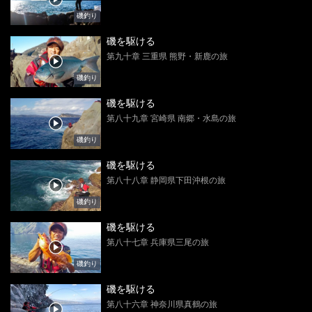
磯釣り
磯を駆ける
第九十章 三重県 熊野・新鹿の旅
磯釣り
磯を駆ける
第八十九章 宮崎県 南郷・水島の旅
磯釣り
磯を駆ける
第八十八章 静岡県下田沖根の旅
磯釣り
磯を駆ける
第八十七章 兵庫県三尾の旅
磯釣り
磯を駆ける
第八十六章 神奈川県真鶴の旅