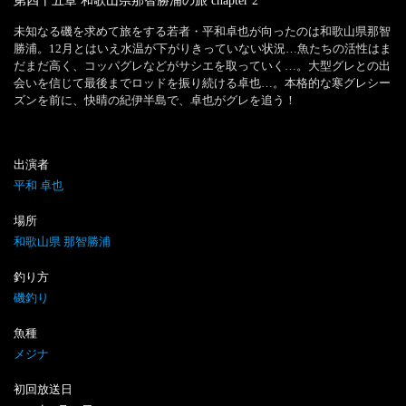
第四十五章 和歌山県那智勝浦の旅
chapter
2
未知なる磯を求めて旅をする若者・平和卓也が向ったのは和歌山県那智
勝浦。12月とはいえ水温が下がりきっていない状況…魚たちの活性はま
だまだ高く、コッパグレなどがサシエを取っていく…。大型グレとの出
会いを信じて最後までロッドを振り続ける卓也…。本格的な寒グレシー
ズンを前に、快晴の紀伊半島で、卓也がグレを追う！
出演者
平和 卓也
場所
和歌山県 那智勝浦
釣り方
磯釣り
魚種
メジナ
初回放送日