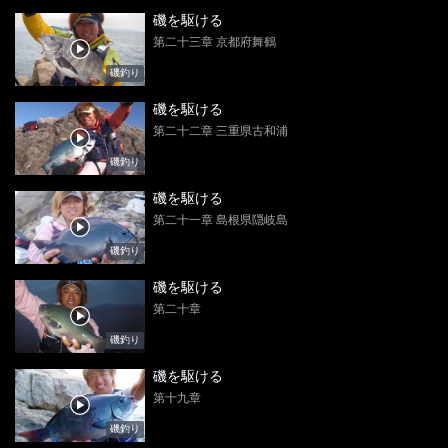
磯を駆ける
第二十三章 京都府舞鶴
磯釣り
磯を駆ける
第二十二章 三重県古和浦
磯釣り
磯を駆ける
第二十一章 島根県隠岐島
磯釣り
磯を駆ける
第二十章
磯釣り
磯を駆ける
第十九章
磯釣り