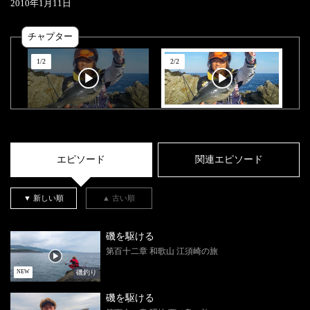
2010
年
1
月
11
日
チャプター
1
/
2
2
/
2
エピソード
関連エピソード
▼ 新しい順
▲ 古い順
磯を駆ける
第百十二章 和歌山 江須崎の旅
磯釣り
NEW
磯を駆ける