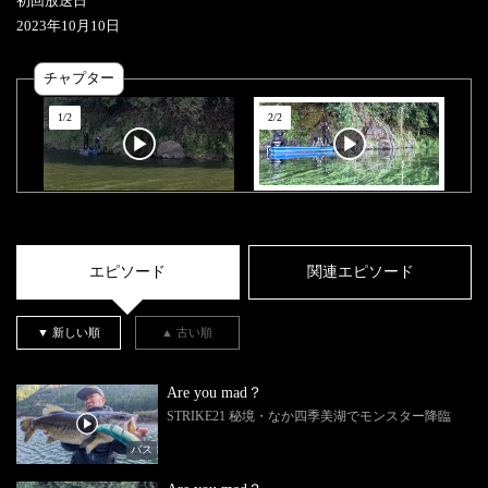
初回放送日
2023
年
10
月
10
日
チャプター
1
/
2
2
/
2
エピソード
関連エピソード
▼ 新しい順
▲ 古い順
Are you mad？
STRIKE21 秘境・なか四季美湖でモンスター降臨
バス