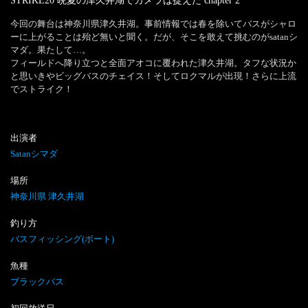
STRIKE20 晩夏の津久井湖でカメラは捉えた
chapter
2
今回の舞台は神奈川県津久井湖。事前情報では春を除いてバスがシャロ
ーに上がることは殆ど無いと聞く。だが、そこを敢えて挑むのがsatanシ
マダ。果たして…。

フィールドへ降り立つと全面アオコに覆われた津久井湖。タフな状況か
と思いきやビッグバスのチェイス！そしてロクマルが出現！さらに上流
でストライク！
出演者
Satanシマダ
場所
神奈川県 津久井湖
釣り方
バスフィッシング(ボート)
魚種
ブラックバス