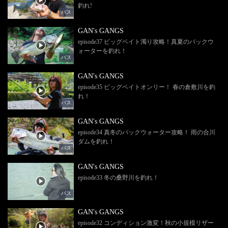
釣れ!
バス
GAN's GANGS
episode37 ビッグベイト濁り攻略！真夏のバックウ
ォーターを釣れ！
バス
GAN's GANGS
episode35 ビッグベイトオンリー！ 春の倉敷川を釣
れ！
バス
GAN's GANGS
episode34 真冬のバックウォーター攻略！ 雨の合川
ダムを釣れ！
バス
GAN's GANGS
episode33 冬の桑野川を釣れ！
バス
GAN's GANGS
episode32 コンディション激変！秋の小規模リザー