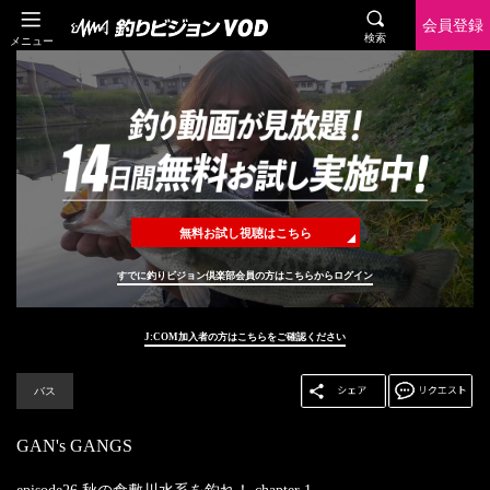
会員登録
検索
メニュー
無料お試し視聴はこちら
すでに釣りビジョン倶楽部会員の方はこちらからログイン
J:COM加入者の方はこちらをご確認ください
バス
GAN's GANGS