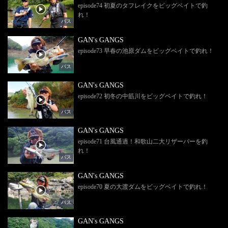
episode74 初夏のタフレイクをビッグベイトで釣
れ！
バス
GAN's GANGS
episode73 早春の池原ダムをビッグベイトで釣れ！
バス
GAN's GANGS
episode72 初冬の中筋川をビッグベイトで釣れ！
バス
GAN's GANGS
episode71 台風通過！和歌山二大リザーバーを釣
れ！
バス
GAN's GANGS
episode70 夏の大渡ダムをビッグベイトで釣れ！
バス
GAN's GANGS