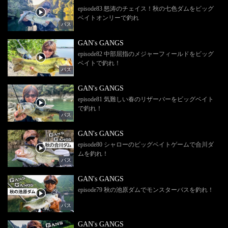
episode83 怒涛のチェイス！秋の七色ダムをビッグ
ベイトオンリーで釣れ
バス
GAN's GANGS
episode82 中部屈指のメジャーフィールドをビッグ
ベイトで釣れ！
バス
GAN's GANGS
episode81 気難しい春のリザーバーをビッグベイト
で釣れ！
バス
GAN's GANGS
episode80 シャローのビッグベイトゲームで合川ダ
ムを釣れ！
バス
GAN's GANGS
episode79 秋の池原ダムでモンスターバスを釣れ！
バス
GAN's GANGS