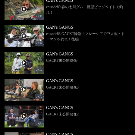
GAN's GANGS
episode89 春の七川ダム！新型ビッグベイトで釣
れ！
バス
GAN's GANGS
episode88 GACKT降臨！マレーシアで巨大魚・ト
ーマンを釣れ！後編
バス
GAN's GANGS
GACKT未公開映像4
バス
GAN's GANGS
GACKT未公開映像3
バス
GAN's GANGS
GACKT未公開映像2
バス
GAN's GANGS