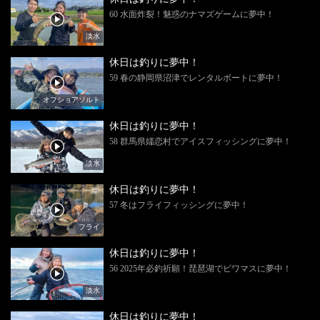
60 水面炸裂！魅惑のナマズゲームに夢中！
淡水
休日は釣りに夢中！
59 春の静岡県沼津でレンタルボートに夢中！
オフショアソルト
休日は釣りに夢中！
58 群馬県嬬恋村でアイスフィッシングに夢中！
淡水
休日は釣りに夢中！
57 冬はフライフィッシングに夢中！
フライ
休日は釣りに夢中！
56 2025年必釣祈願！琵琶湖でビワマスに夢中！
淡水
休日は釣りに夢中！