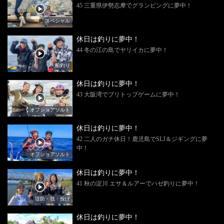
45 三重県伊勢志摩でグランピングに夢中！
スペシャル
休日は釣りに夢中！
44 冬の江の島でヤリイカに夢中！
船釣り
休日は釣りに夢中！
43 大阪湾でブリトップゲームに夢中！
オフショアソルト
休日は釣りに夢中！
42 二人のガチ休日！鹿児島でSLJ＆ジギングに夢
中！
オフショアソルト
休日は釣りに夢中！
41 秋の淀川 エサ＆ルアーでハゼ釣りに夢中！
堤防・筏・投げ
休日は釣りに夢中！