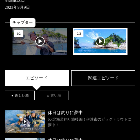
初回放送日
2023
年
9
月
9
日
チャプター
1
/
2
2
/
2
エピソード
関連エピソード
▼ 新しい順
▲ 古い順
休日は釣りに夢中！
66 北海道釣り旅後編！伊達市のビッグトラウトに
夢中！
トラウトルアー