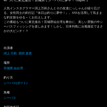
40 ついに東北進出！宮城県でシーバスに夢中！
chapter
2
人気インスタグラマー渕上万莉さんとその友達にっしゃんが繰り広げ
る、女性同士の釣行記『休日は釣りに夢中！』。SNSを活用して気まま
な釣女旅をゆる～くお伝えします。

この番組もついに東北進出！宮城県仙台湾を舞台に、美しい景観の中シ
ーバスフィッシングを楽しみます！しかし、日本列島に台風接近でまさ
かの大ピンチ！？
出演者
渕上 万莉
西田 直恵
場所
宮城県 仙台湾
釣り方
シーバス(ボート)
魚種
シーバス