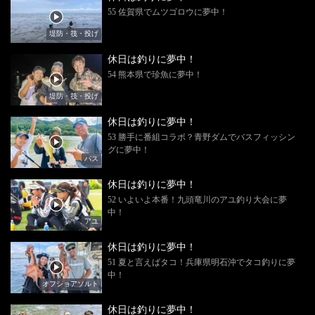
55 佐賀県でムツゴロウに夢中！
堤防・筏・投げ
休日は釣りに夢中！
54 熊本県で珍魚に夢中！
堤防・筏・投げ
休日は釣りに夢中！
53 勝手に番組コラボ？青野ダムでバスフィッシン
グに夢中！
バス
休日は釣りに夢中！
52 いよいよ本番！九頭竜川のアユ釣り大会に夢
中！
アユ
休日は釣りに夢中！
51 夏と言えばタコ！兵庫県明石沖でタコ釣りに夢
中！
オフショアソルト
休日は釣りに夢中！