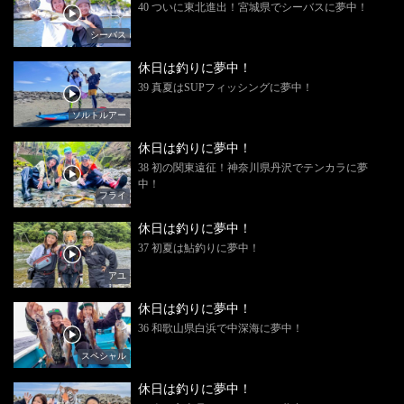
40 ついに東北進出！宮城県でシーバスに夢中！
シーバス
休日は釣りに夢中！
39 真夏はSUPフィッシングに夢中！
ソルトルアー
休日は釣りに夢中！
38 初の関東遠征！神奈川県丹沢でテンカラに夢
中！
フライ
休日は釣りに夢中！
37 初夏は鮎釣りに夢中！
アユ
休日は釣りに夢中！
36 和歌山県白浜で中深海に夢中！
スペシャル
休日は釣りに夢中！