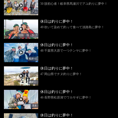
50 脱初心者！岐阜県馬瀬川でアユ釣りに夢中！
アユ
休日は釣りに夢中！
49 吹いて染めて釣って食べて淡路島に夢中！
堤防・筏・投げ
休日は釣りに夢中！
48 千葉県大原で一つテンヤに夢中！
船釣り
休日は釣りに夢中！
47 岡山県でチヌ釣りに夢中！
磯釣り
休日は釣りに夢中！
46 長野県松原湖でワカサギに夢中！
淡水
休日は釣りに夢中！