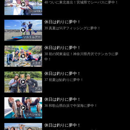
40 ついに東北進出！宮城県でシーバスに夢中！
シーバス
休日は釣りに夢中！
39 真夏はSUPフィッシングに夢中！
ソルトルアー
休日は釣りに夢中！
38 初の関東遠征！神奈川県丹沢でテンカラに夢
中！
フライ
休日は釣りに夢中！
37 初夏は鮎釣りに夢中！
アユ
休日は釣りに夢中！
36 和歌山県白浜で中深海に夢中！
スペシャル
休日は釣りに夢中！