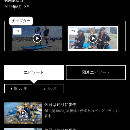
初回放送日
2023
年
8
月
12
日
チャプター
1
/
2
2
/
2
エピソード
関連エピソード
▼ 新しい順
▲ 古い順
休日は釣りに夢中！
66 北海道釣り旅後編！伊達市のビッグトラウトに
夢中！
トラウトルアー