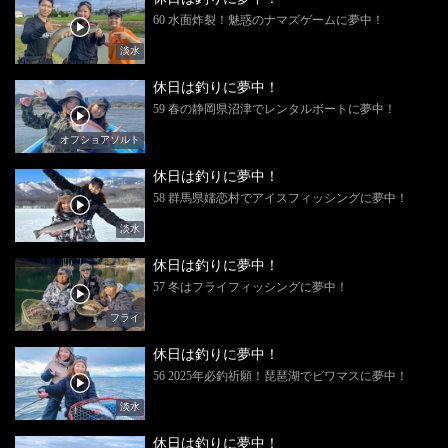
60 水面炸裂！魅惑のナマズゲームに夢中！
淡水
休日は釣りに夢中！
59 春の静岡県沼津でレンタルボートに夢中！
オフショアソルト
休日は釣りに夢中！
58 群馬県嬬恋村でアイスフィッシングに夢中！
淡水
休日は釣りに夢中！
57 冬はフライフィッシングに夢中！
フライ
休日は釣りに夢中！
56 2025年必釣祈願！琵琶湖でビワマスに夢中！
淡水
休日は釣りに夢中！