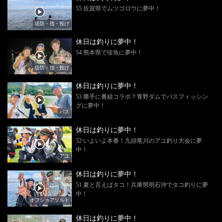
55 佐賀県でムツゴロウに夢中！
堤防・筏・投げ
休日は釣りに夢中！
54 熊本県で珍魚に夢中！
堤防・筏・投げ
休日は釣りに夢中！
53 勝手に番組コラボ？青野ダムでバスフィッシン
グに夢中！
バス
休日は釣りに夢中！
52 いよいよ本番！九頭竜川のアユ釣り大会に夢
中！
アユ
休日は釣りに夢中！
51 夏と言えばタコ！兵庫県明石沖でタコ釣りに夢
中！
オフショアソルト
休日は釣りに夢中！