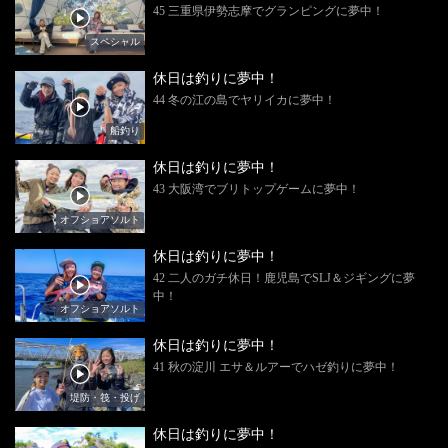
45 三重県伊勢志摩でグランピングに夢中！
スペシャル
休日は釣りに夢中！
44 冬の江の島でヤリイカに夢中！
船釣り
休日は釣りに夢中！
43 大阪湾でブリトップゲームに夢中！
オフショアソルト
休日は釣りに夢中！
42 二人のガチ休日！鹿児島でSLJ＆ジギングに夢
中！
オフショアソルト
休日は釣りに夢中！
41 秋の淀川 エサ＆ルアーでハゼ釣りに夢中！
堤防・筏・投げ
休日は釣りに夢中！