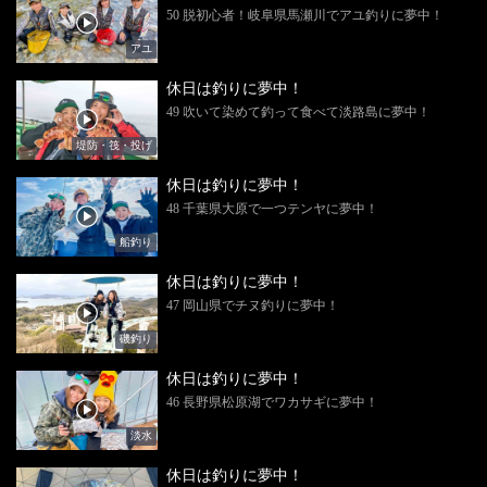
50 脱初心者！岐阜県馬瀬川でアユ釣りに夢中！
アユ
休日は釣りに夢中！
49 吹いて染めて釣って食べて淡路島に夢中！
堤防・筏・投げ
休日は釣りに夢中！
48 千葉県大原で一つテンヤに夢中！
船釣り
休日は釣りに夢中！
47 岡山県でチヌ釣りに夢中！
磯釣り
休日は釣りに夢中！
46 長野県松原湖でワカサギに夢中！
淡水
休日は釣りに夢中！