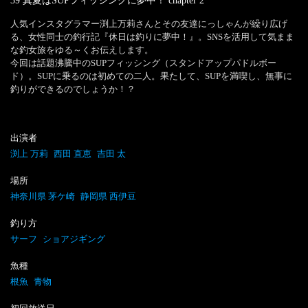
39 真夏はSUPフィッシングに夢中！
chapter
2
人気インスタグラマー渕上万莉さんとその友達にっしゃんが繰り広げ
る、女性同士の釣行記『休日は釣りに夢中！』。SNSを活用して気まま
な釣女旅をゆる～くお伝えします。

今回は話題沸騰中のSUPフィッシング（スタンドアップパドルボー
ド）。SUPに乗るのは初めての二人。果たして、SUPを満喫し、無事に
釣りができるのでしょうか！？
出演者
渕上 万莉
西田 直恵
吉田 太
場所
神奈川県 茅ケ崎
静岡県 西伊豆
釣り方
サーフ
ショアジギング
魚種
根魚
青物