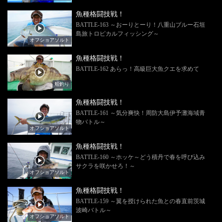
魚種格闘技戦！
BATTLE-163 ～おーりとーり！八重山ブルー石垣
島旅トロピカルフィッシング～
オフショアソルト
魚種格闘技戦！
BATTLE-162 あらっ！高級巨大魚クエを求めて
船釣り
魚種格闘技戦！
BATTLE-161 ～気分爽快！周防大島伊予灘海域青
物バトル～
オフショアソルト
魚種格闘技戦！
BATTLE-160 ～ホッケ～どう積丹で春を呼び込み
サクラを咲かせろ！～
オフショアソルト
魚種格闘技戦！
BATTLE-159 ～翼を授けられた魚との春直前茨城
波崎バトル～
オフショアソルト