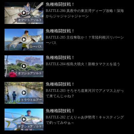
魚種格闘技戦！
BATTLE-286 真夜中の東京湾ディープ攻略！深海
からジャジャジャジャーン
オフショアソルト
魚種格闘技戦！
BATTLE-285 主役奪取か！？常陸利根川リバーシ
ーバス
シーバス
魚種格闘技戦！
BATTLE-284 桜島大噴火！新種タマクエを追う
オフショアソルト
魚種格闘技戦！
BATTLE-283 そろそろ道東河川でアメマス上がっ
て来てんじゃね？
トラウトルアー
魚種格闘技戦！
BATTLE-282 どえりゃあ伊勢湾！キャスティング
で釣ってみやぁ～
オフショアソルト