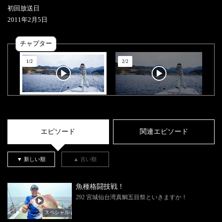
初回放送日
2011
年
2
月
5
日
チャプター
1
/
2
2
/
2
エピソード
関連エピソード
▼ 新しい順
▲ 古い順
魚種格闘技戦！
292 宮城仙台湾真鯛五目祭といきますか！
スペシャル