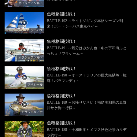
オフショアソルト
魚種格闘技戦！
BATTLE-192 ～ライトジギング本格シーズン到
来！ボートシーバス東京ベイ～
シーバス
魚種格闘技戦！
BATTLE-191 ～気分はみかん色！冬の宇和海ふと
っちょサワラゲーム～
オフショアソルト
魚種格闘技戦！
BATTLE-190 ～オーストラリアの巨大銀鱗魚・極
輝！バラマンディ～
スペシャル
魚種格闘技戦！
BATTLE-189 ～お帰りなさい！福島南相馬の真野
川サケ御一行様～
トラウトルアー
魚種格闘技戦！
BATTLE-188 ～十和田湖ヒメマス秋色絶景カルデ
ラ釣行～