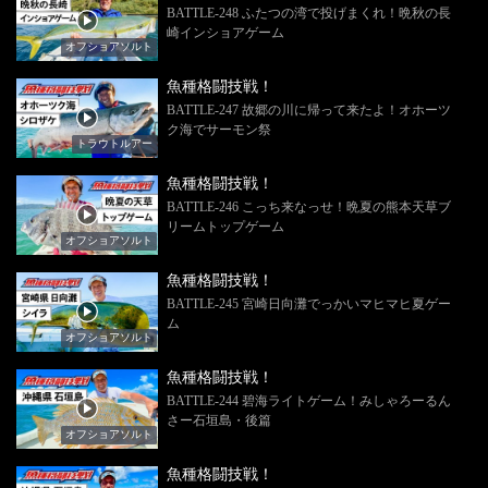
BATTLE-248 ふたつの湾で投げまくれ！晩秋の長
崎インショアゲーム
オフショアソルト
魚種格闘技戦！
BATTLE-247 故郷の川に帰って来たよ！オホーツ
ク海でサーモン祭
トラウトルアー
魚種格闘技戦！
BATTLE-246 こっち来なっせ！晩夏の熊本天草ブ
リームトップゲーム
オフショアソルト
魚種格闘技戦！
BATTLE-245 宮崎日向灘でっかいマヒマヒ夏ゲー
ム
オフショアソルト
魚種格闘技戦！
BATTLE-244 碧海ライトゲーム！みしゃろーるん
さー石垣島・後篇
オフショアソルト
魚種格闘技戦！