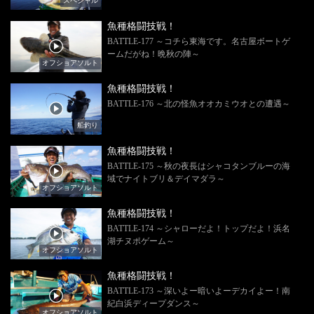
スペシャル
魚種格闘技戦！
BATTLE-177 ～コチら東海です。名古屋ボートゲ
ームだがね！晩秋の陣～
オフショアソルト
魚種格闘技戦！
BATTLE-176 ～北の怪魚オオカミウオとの遭遇～
船釣り
魚種格闘技戦！
BATTLE-175 ～秋の夜長はシャコタンブルーの海
域でナイトブリ＆デイマダラ～
オフショアソルト
魚種格闘技戦！
BATTLE-174 ～シャローだよ！トップだよ！浜名
湖チヌポゲーム～
オフショアソルト
魚種格闘技戦！
BATTLE-173 ～深いよー暗いよーデカイよー！南
紀白浜ディープダンス～
オフショアソルト