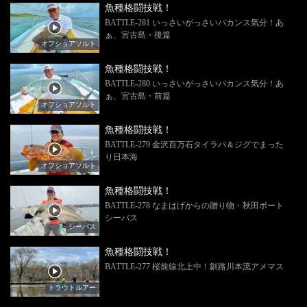
魚種格闘技戦！
BATTLE-281 いっさいがっさいバカンス気分！あ
ぁ、宮古島・後篇
オフショアソルト
魚種格闘技戦！
BATTLE-280 いっさいがっさいバカンス気分！あ
ぁ、宮古島・前篇
オフショアソルト
魚種格闘技戦！
BATTLE-279 金沢百万石タイラバ＆ジグでまった
り日本海
オフショアソルト
魚種格闘技戦！
BATTLE-278 なまはげからの贈り物・秋田ボート
シーバス
シーバス
魚種格闘技戦！
BATTLE-277 桜前線北上中！釧路川本流アメマス
トラウトルアー