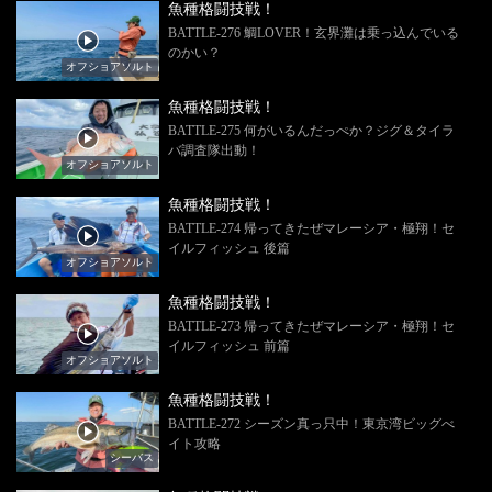
魚種格闘技戦！
BATTLE-276 鯛LOVER！玄界灘は乗っ込んでいる
のかい？
オフショアソルト
魚種格闘技戦！
BATTLE-275 何がいるんだっぺか？ジグ＆タイラ
バ調査隊出動！
オフショアソルト
魚種格闘技戦！
BATTLE-274 帰ってきたぜマレーシア・極翔！セ
イルフィッシュ 後篇
オフショアソルト
魚種格闘技戦！
BATTLE-273 帰ってきたぜマレーシア・極翔！セ
イルフィッシュ 前篇
オフショアソルト
魚種格闘技戦！
BATTLE-272 シーズン真っ只中！東京湾ビッグべ
イト攻略
シーバス