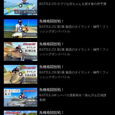
BATTLE-253 小ブリな坊ちゃんを探す春の伊予灘
オフショアソルト
魚種格闘技戦！
BATTLE-252 第3幕 魅惑のタイランド・極愕！フィ
ッシングポンドバトル
スペシャル
魚種格闘技戦！
BATTLE-251 第2幕 魅惑のタイランド・極愕！フィ
ッシングポンドバトル
スペシャル
魚種格闘技戦！
BATTLE-250 第1幕 魅惑のタイランド・極愕！フィ
ッシングポンドバトル
スペシャル
魚種格闘技戦！
BATTLE-249 シーバス捜索発令！海も川も広域捜
査網
シーバス
魚種格闘技戦！