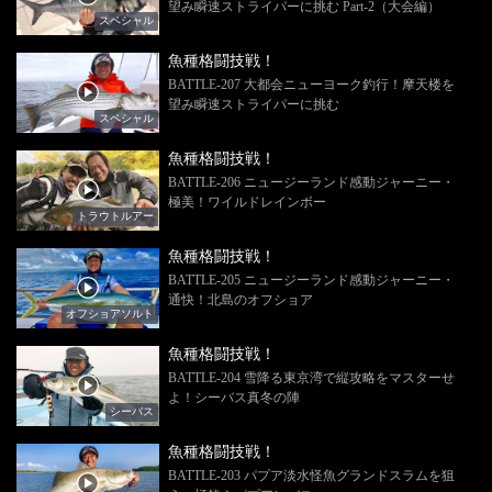
望み瞬速ストライパーに挑む Part-2（大会編）
スペシャル
魚種格闘技戦！
BATTLE-207 大都会ニューヨーク釣行！摩天楼を
望み瞬速ストライパーに挑む
スペシャル
魚種格闘技戦！
BATTLE-206 ニュージーランド感動ジャーニー・
極美！ワイルドレインボー
トラウトルアー
魚種格闘技戦！
BATTLE-205 ニュージーランド感動ジャーニー・
通快！北島のオフショア
オフショアソルト
魚種格闘技戦！
BATTLE-204 雪降る東京湾で縦攻略をマスターせ
よ！シーバス真冬の陣
シーバス
魚種格闘技戦！
BATTLE-203 パプア淡水怪魚グランドスラムを狙