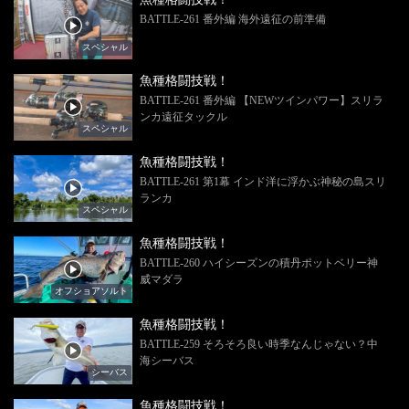
BATTLE-261 番外編 海外遠征の前準備
スペシャル
魚種格闘技戦！
BATTLE-261 番外編 【NEWツインパワー】スリラ
ンカ遠征タックル
スペシャル
魚種格闘技戦！
BATTLE-261 第1幕 インド洋に浮かぶ神秘の島スリ
ランカ
スペシャル
魚種格闘技戦！
BATTLE-260 ハイシーズンの積丹ポットベリー神
威マダラ
オフショアソルト
魚種格闘技戦！
BATTLE-259 そろそろ良い時季なんじゃない？中
海シーバス
シーバス
魚種格闘技戦！