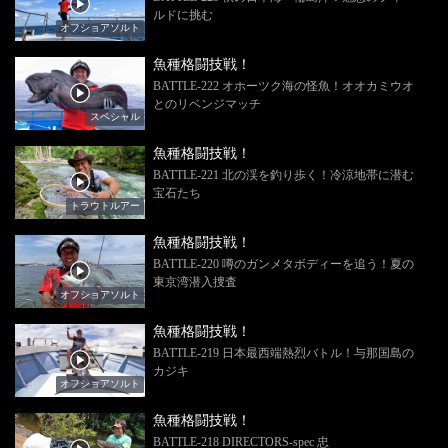
ルドに挑む
オフショアソルト
魚種格闘技戦！
BATTLE-222 オホーツク海の怪魚！オオカミウオ
とのリベンジマッチ
スペシャル
魚種格闘技戦！
BATTLE-221 北の渓を釣り歩く！冷涼地帯に潜む
宝石たち
トラウトルアー
魚種格闘技戦！
BATTLE-220 噂のガンメタボディーを追う！夏の
東京湾潜入捜査
オフショアソルト
魚種格闘技戦！
BATTLE-219 日本最西端熱烈バトル！与那国島の
カジキ
オフショアソルト
魚種格闘技戦！
BATTLE-218 DIRECTORS‐spec 忠