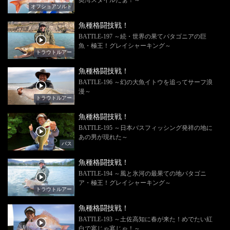
オフショアソルト
魚種格闘技戦！
BATTLE-197 ～続・世界の果てパタゴニアの巨
魚・極王！グレイシャーキング～
トラウトルアー
魚種格闘技戦！
BATTLE-196 ～幻の大魚イトウを追ってサーフ浪
漫～
トラウトルアー
魚種格闘技戦！
BATTLE-195 ～日本バスフィッシング発祥の地に
あの男が現れた～
バス
魚種格闘技戦！
BATTLE-194 ～風と氷河の最果ての地パタゴニ
ア・極王！グレイシャーキング～
トラウトルアー
魚種格闘技戦！
BATTLE-193 ～土佐高知に春が来た！めでたい紅
白で宴じゃ宴じゃ！～