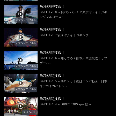
魚種格闘技戦！
BATTLE-158 ～腕パンパン！？東京湾ライトジギ
ングフルコース～
オフショアソルト
魚種格闘技戦！
BATTLE-157 駿河湾ナイトジギング
オフショアソルト
魚種格闘技戦！
BATTLE-156 ～知ってる？熊本天草灘投政トップ
ゲーム～
オフショアソルト
魚種格闘技戦！
BATTLE-155 ～墨ロケット砲はハンパねぇ…日本
海デカイカバトル～
オフショアソルト
魚種格闘技戦！
BATTLE-154 ～DIRECTORS-spec 鰓～
スペシャル