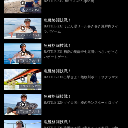
BATTLE-233 DIRECTORS-spec 奨
スペシャル
魚種格闘技戦！
BATTLE-232 うどん県リール巻き巻き瀬戸内タイ
ラバゲーム
オフショアソルト
魚種格闘技戦！
BATTLE-231 初夏の奥能登七尾湾いっさいがっさ
いボートゲーム
オフショアソルト
魚種格闘技戦！
BATTLE-230 出撃せよ！雄物川ボートサクラマス
トラウトルアー
魚種格闘技戦！
BATTLE-229 ソイ天国小樽のモンスタークロソイ
オフショアソルト
魚種格闘技戦！
BATTLE-228 強風吹き荒ぶ東京ベイで春探しの旅