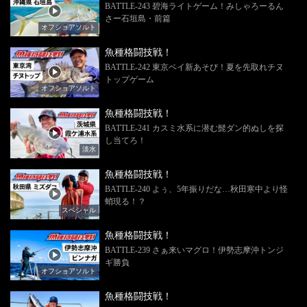
BATTLE-243 碧海ライトゲーム！みしゃろーるん
さー石垣島・前篇
オフショアソルト
魚種格闘技戦！
BATTLE-242 東京ベイ新あそび！夏を先取れチヌ
トップゲーム
オフショアソルト
魚種格闘技戦！
BATTLE-241 カスミ水系に潜む髭ダン的ぬしを探
し当てろ！
淡水
魚種格闘技戦！
BATTLE-240 よぅ、5年振りだな…秋田寒中より怪
蛸現る！？
スペシャル
魚種格闘技戦！
BATTLE-239 さぁ来いマグロ！伊勢志摩沖トンジ
ギ勝負
オフショアソルト
魚種格闘技戦！