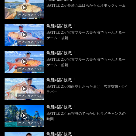
BATTLE-258 長崎五島ばらかもんオモックゲーム
オフショアソルト
魚種格闘技戦！
BATTLE-257 宮古ブルーの美ら海でちゃんぷるー
ゲーム・後篇
オフショアソルト
魚種格闘技戦！
BATTLE-256 宮古ブルーの美ら海でちゃんぷるー
ゲーム・前篇
オフショアソルト
魚種格闘技戦！
BATTLE-255 梅雨空もおったまげ！玄界突破×タイ
ラバー
オフショアソルト
魚種格闘技戦！
BATTLE-254 石狩湾のでっかいヒラメチャンスの
時間
オフショアソルト
魚種格闘技戦！