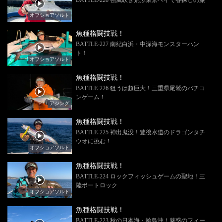
オフショアソルト
魚種格闘技戦！
BATTLE-227 南紀白浜・中深海モンスターハン
ト！
オフショアソルト
魚種格闘技戦！
BATTLE-226 狙うは超巨大！三重県尾鷲のバチコ
ンゲーム！
アジング
魚種格闘技戦！
BATTLE-225 神出鬼没！豊後水道のドラゴンタチ
ウオに挑む！
オフショアソルト
魚種格闘技戦！
BATTLE-224 ロックフィッシュゲームの聖地！三
陸ボートロック
オフショアソルト
魚種格闘技戦！
BATTLE-223 秋の日本海・輪島沖！魅惑のフィー