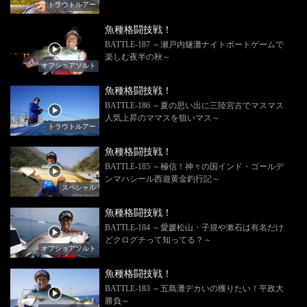
トラウトルアー
魚種格闘技戦！
BATTLE-187 ～瀬戸内燧灘ナイトボートゲームで
楽しむ夜半の秋～
オフショアソルト
魚種格闘技戦！
BATTLE-186 ～夏の思い出に三陸宮古でマスマス
人気上昇のママスを狙いマス～
トラウトルアー
魚種格闘技戦！
BATTLE-185 ～極信！神々の国インド・ゴールデ
ンマハシール西遊黄金釣行記～
スペシャル
魚種格闘技戦！
BATTLE-184 ～愛媛松山・子規や漱石は有名だけ
どクログチって知ってる？～
オフショアソルト
魚種格闘技戦！
BATTLE-183 ～五島灘デカいの獲りたい！平政大
勝負～