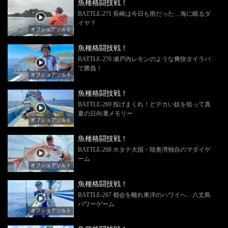
魚種格闘技戦！
BATTLE-271 長崎は今日も雨だった…海に眠るダ
イヤ？
オフショアソルト
魚種格闘技戦！
BATTLE-270 瀬戸内レモンのような爽快タイラバ
で勝負！
オフショアソルト
魚種格闘技戦！
BATTLE-269 投げまくれ！どデカい奴を狙って真
夏の日向灘メモリー
オフショアソルト
魚種格闘技戦！
BATTLE-268 ホタテ大国・陸奥湾独自のマダイゲ
ーム
オフショアソルト
魚種格闘技戦！
BATTLE-267 都会を離れ東洋のハワイへ…八丈島
パワーゲーム
オフショアソルト