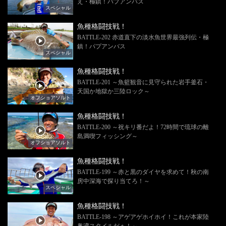
え・極鎮！パプアンバス
スペシャル
魚種格闘技戦！
BATTLE-202 赤道直下の淡水魚世界最強列伝・極
鎮！パプアンバス
スペシャル
魚種格闘技戦！
BATTLE-201 ～魚籃観音に見守られた岩手釜石・
天国か地獄か三陸ロック～
オフショアソルト
魚種格闘技戦！
BATTLE-200 ～祝キリ番だよ！72時間で琉球の離
島満喫フィッシング～
オフショアソルト
魚種格闘技戦！
BATTLE-199 ～赤と黒のダイヤを求めて！秋の南
房中深海で探り当てろ！～
スペシャル
魚種格闘技戦！
BATTLE-198 ～アゲアゲホイホイ！これが本家陸
奥湾スタイルだぁ！～