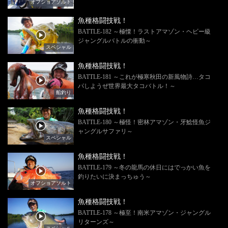
オフショアソルト
魚種格闘技戦！
BATTLE-182 ～極慄！ラストアマゾン・ヘビー級
ジャングルバトルの衝動～
スペシャル
魚種格闘技戦！
BATTLE-181 ～これが極寒秋田の新風物詩…タコ
パしようぜ世界最大タコバトル！～
船釣り
魚種格闘技戦！
BATTLE-180 ～極怪！密林アマゾン・牙鯰怪魚ジ
ャングルサファリ～
スペシャル
魚種格闘技戦！
BATTLE-179 ～冬の龍馬の休日にはでっかい魚を
釣りたいに決まっちゅう～
オフショアソルト
魚種格闘技戦！
BATTLE-178 ～極至！南米アマゾン・ジャングル
リターンズ～