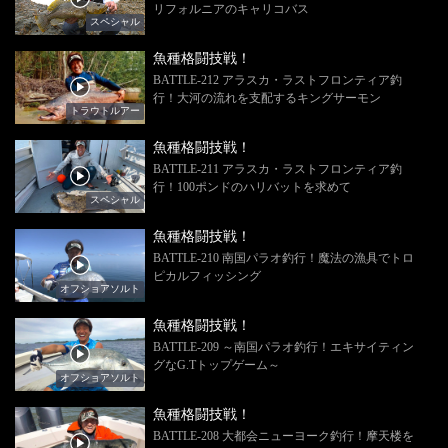
リフォルニアのキャリコバス
スペシャル
魚種格闘技戦！
BATTLE-212 アラスカ・ラストフロンティア釣
行！大河の流れを支配するキングサーモン
トラウトルアー
魚種格闘技戦！
BATTLE-211 アラスカ・ラストフロンティア釣
行！100ポンドのハリバットを求めて
スペシャル
魚種格闘技戦！
BATTLE-210 南国パラオ釣行！魔法の漁具でトロ
ピカルフィッシング
オフショアソルト
魚種格闘技戦！
BATTLE-209 ～南国パラオ釣行！エキサイティン
グなG.Tトップゲーム～
オフショアソルト
魚種格闘技戦！
BATTLE-208 大都会ニューヨーク釣行！摩天楼を