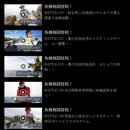
魚種格闘技戦！
BATTLE-153 ～秋を呼ぶ北海道のサケ＆マス遡上
調査で道東縦断～
トラウトルアー
魚種格闘技戦！
BATTLE-152 ～夏の志布志湾キャスティングゲー
ム・エバ襲撃！～
オフショアソルト
魚種格闘技戦！
BATTLE-151 ～夢の日本巨魚列伝・オヒョウ大作
戦！～
オフショアソルト
魚種格闘技戦！
BATTLE-150 火の国熊本有明海に未確認魚を追
う！
オフショアソルト
魚種格闘技戦！
BATTLE-149 荒波から現るガンメタボディー・南
伊豆ボートヒラスズキゲーム
シーバス