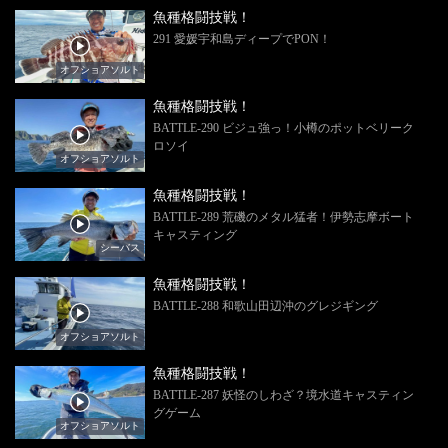
魚種格闘技戦！
291 愛媛宇和島ディープでPON！
オフショアソルト
魚種格闘技戦！
BATTLE-290 ビジュ強っ！小樽のポットベリーク
ロソイ
オフショアソルト
魚種格闘技戦！
BATTLE-289 荒磯のメタル猛者！伊勢志摩ボート
キャスティング
シーバス
魚種格闘技戦！
BATTLE-288 和歌山田辺沖のグレジギング
オフショアソルト
魚種格闘技戦！
BATTLE-287 妖怪のしわざ？境水道キャスティン
グゲーム
オフショアソルト