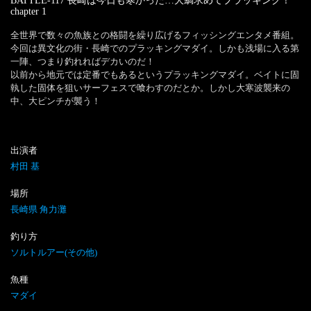
BATTLE-117 長崎は今日も寒かった…大鯛求めてプラッキング！
chapter
1
全世界で数々の魚族との格闘を繰り広げるフィッシングエンタメ番組。
今回は異文化の街・長崎でのプラッキングマダイ。しかも浅場に入る第
一陣、つまり釣れればデカいのだ！

以前から地元では定番でもあるというプラッキングマダイ。ベイトに固
執した固体を狙いサーフェスで喰わすのだとか。しかし大寒波襲来の
中、大ピンチが襲う！
出演者
村田 基
場所
長崎県 角力灘
釣り方
ソルトルアー(その他)
魚種
マダイ