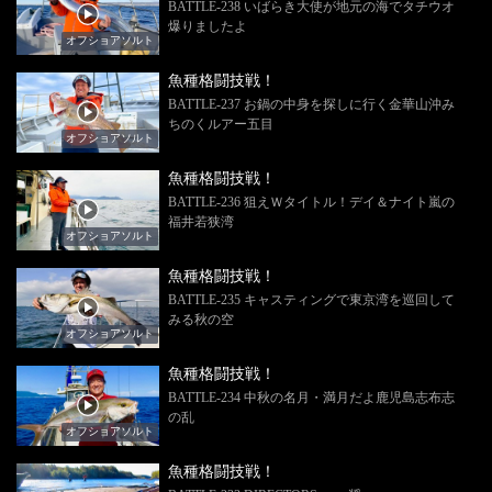
BATTLE-238 いばらき大使が地元の海でタチウオ
爆りましたよ
オフショアソルト
魚種格闘技戦！
BATTLE-237 お鍋の中身を探しに行く金華山沖み
ちのくルアー五目
オフショアソルト
魚種格闘技戦！
BATTLE-236 狙えＷタイトル！デイ＆ナイト嵐の
福井若狭湾
オフショアソルト
魚種格闘技戦！
BATTLE-235 キャスティングで東京湾を巡回して
みる秋の空
オフショアソルト
魚種格闘技戦！
BATTLE-234 中秋の名月・満月だよ鹿児島志布志
の乱
オフショアソルト
魚種格闘技戦！