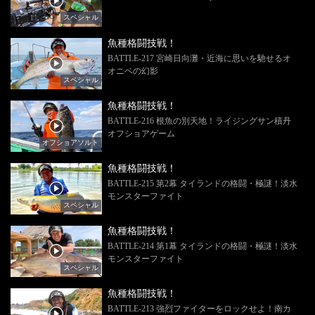
スペシャル
魚種格闘技戦！
BATTLE-217 宮崎日向灘・近海に思いを馳せるオ
オニベの幻影
スペシャル
魚種格闘技戦！
BATTLE-216 根魚の別天地！ライジングサン積丹
オフショアゲーム
オフショアソルト
魚種格闘技戦！
BATTLE-215 第2幕 タイランドの格闘・極謎！淡水
モンスターファイト
スペシャル
魚種格闘技戦！
BATTLE-214 第1幕 タイランドの格闘・極謎！淡水
モンスターファイト
スペシャル
魚種格闘技戦！
BATTLE-213 強烈ファイターをロックせよ！南カ