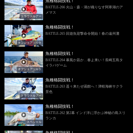
魚種格闘技戦！
BATTLE-266 火山・森・湖が織りなす阿寒湖のア
メマス
トラウトルアー
魚種格闘技戦！
BATTLE-265 回遊魚迎撃命令開始！春の遠州灘
オフショアソルト
魚種格闘技戦！
BATTLE-264 暴風か凪か…春よ来い！長崎五島タ
イラバゲーム
オフショアソルト
魚種格闘技戦！
BATTLE-263 遥々来たぜ函館へ！津軽海峡サクラ
景色
トラウトルアー
魚種格闘技戦！
BATTLE-262 第2幕 インド洋に浮かぶ神秘の島スリ
ランカ
スペシャル
魚種格闘技戦！