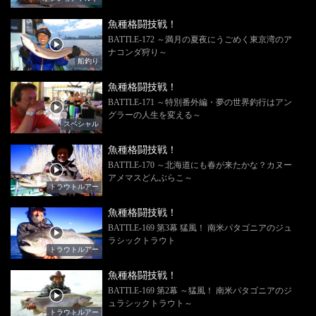
魚種格闘技戦！
BATTLE-172 ～満月の夏夜にうごめく東京湾のア
ナコンダ狩り～
船釣り
魚種格闘技戦！
BATTLE-171 ～特別番外編・夢の世界釣行はアン
グラーの人生を変える～
スペシャル
魚種格闘技戦！
BATTLE-170 ～北海道にも春が来たかな？カヌー
アメマスどんぶらこ～
トラウトルアー
魚種格闘技戦！
BATTLE-169 第3幕 猛風！ 南米パタゴニアのジュ
ラシックトラウト
トラウトルアー
魚種格闘技戦！
BATTLE-169 第2幕 ～猛風！ 南米パタゴニアのジ
ュラシックトラウト～
トラウトルアー