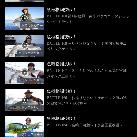
魚種格闘技戦！
BATTLE-169 第1幕 猛風！南米パタゴニアのジュラ
シックトラウト
トラウトルアー
魚種格闘技戦！
BATTLE-168 ～リベンジなるか！？南国宮崎沖ニ
ベリングゲーム～
オフショアソルト
魚種格闘技戦！
BATTLE-167 ～久しぶりだね！みんな元気に宮城
ジギング五目！～
オフショアソルト
魚種格闘技戦！
BATTLE-166 ～お帰りなさい！オホーツク海の秋
の風物詩アキアジ攻略～
トラウトルアー
魚種格闘技戦！
BATTLE-164 ～宮崎日向灘シイラ楽園夏物語～
オフショアソルト