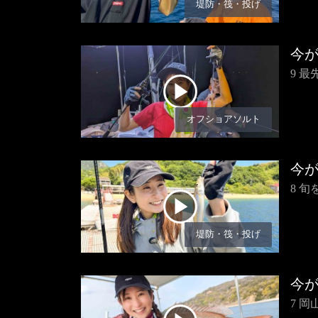
堤防・筏・投げ
今
9 
オフショアソルト
今
8 
堤防・筏・投げ
今
7 