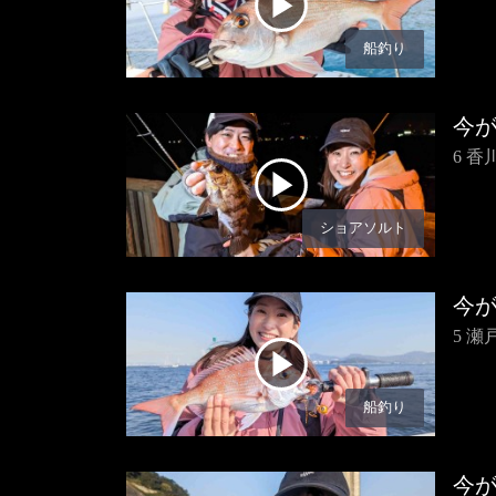
船釣り
今
6 
ショアソルト
今
5 
船釣り
今