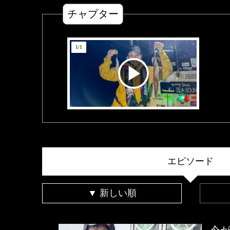
チャプター
1
/
1
エピソード
▼ 新しい順