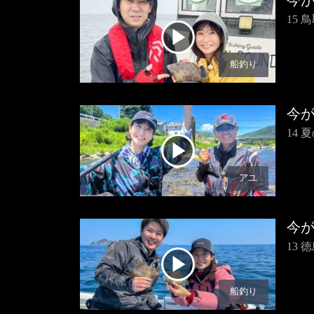
今
15
船釣り
今
14
アユ
今
13
船釣り