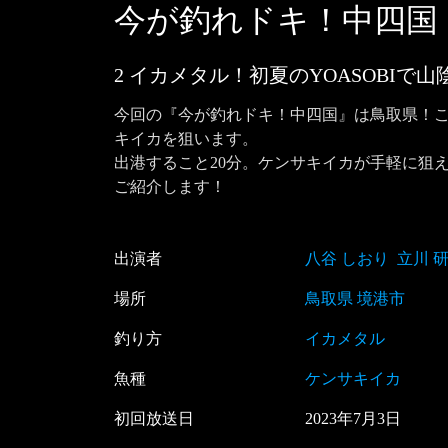
今が釣れドキ！中四国
2 イカメタル！初夏のYOASOBIで
今回の『今が釣れドキ！中四国』は鳥取県！
キイカを狙います。

出港すること20分。ケンサキイカが手軽に狙
ご紹介します！
出演者
八谷 しおり
立川 
場所
鳥取県 境港市
釣り方
イカメタル
魚種
ケンサキイカ
初回放送日
2023
年
7
月
3
日