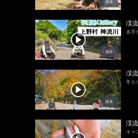
淡水
渓
名手
淡水
渓
冬も
淡水
渓
キャ