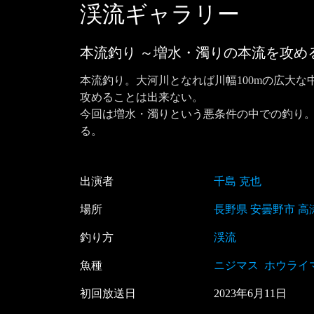
渓流ギャラリー
本流釣り ～増水・濁りの本流を攻め
本流釣り。大河川となれば川幅100mの広大
攻めることは出来ない。

今回は増水・濁りという悪条件の中での釣り
る。
出演者
千島 克也
場所
長野県 安曇野市 高
釣り方
渓流
魚種
ニジマス
ホウライ
初回放送日
2023
年
6
月
11
日