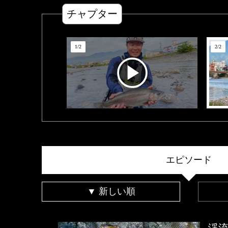
チャプター
1
/
2
2
/
2
エピソード
▼ 新しい順