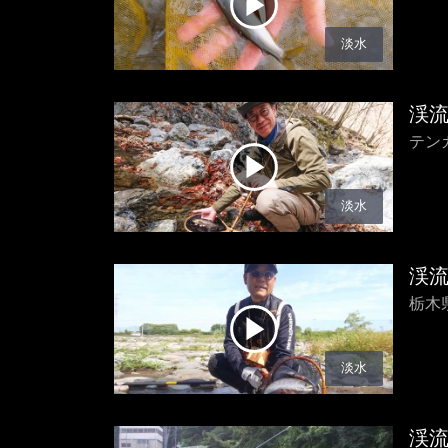
淡水
渓
テン
淡水
渓
栃木
淡水
渓