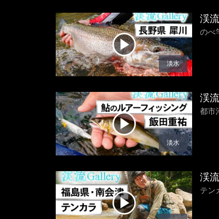
渓
のべ
淡水
渓
都市
淡水
渓
テン