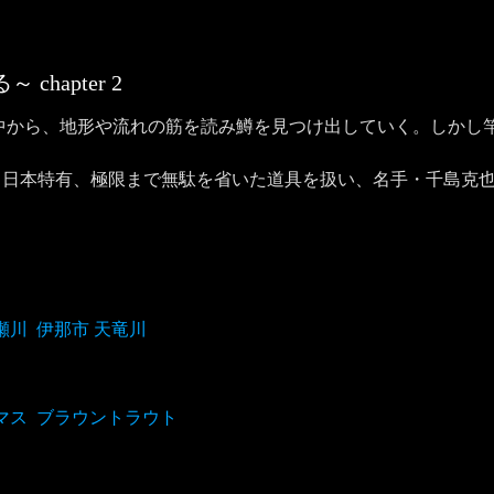
る～
chapter
2
な中から、地形や流れの筋を読み鱒を見つけ出していく。しかし
。日本特有、極限まで無駄を省いた道具を扱い、名手・千島克
瀬川
伊那市 天竜川
マス
ブラウントラウト