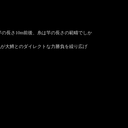
竿の長さ10m前後、糸は竿の長さの範疇でしか
也が大鱒とのダイレクトな力勝負を繰り広げ