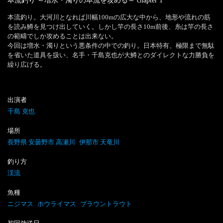
本流釣り ～増水・濁りの本流を攻める～
chapter
1
本流釣り。大河川となれば川幅100mの広大な中から、地形や流れの筋
を読み鱒を見つけ出していく。しかし竿の長さ10m前後、糸は竿の長さ
の範疇でしか攻めることは出来ない。

今回は増水・濁りという悪条件の中での釣り。日本特有、極限まで無駄
を省いた道具を扱い、名手・千島克也が大鱒とのダイレクトな力勝負を
繰り広げる。
出演者
千島 克也
場所
長野県 安曇野市 高瀬川
伊那市 天竜川
釣り方
渓流
魚種
ニジマス
ホウライマス
ブラウントラウト