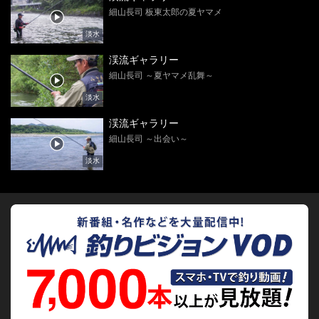
細山長司 板東太郎の夏ヤマメ
淡水
渓流ギャラリー
細山長司 ～夏ヤマメ乱舞～
淡水
渓流ギャラリー
細山長司 ～出会い～
淡水