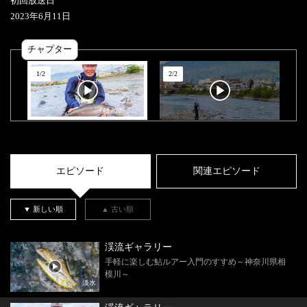
初回放送日
2023
年
6
月
11
日
チャプター
1
/
2
2
/
2
エピソード
関連エピソード
▼ 新しい順
▲ 古い順
渓流ギャラリー
手軽に楽しむ鮎ルアー入門のすすめ～神奈川県相
模川～
淡水