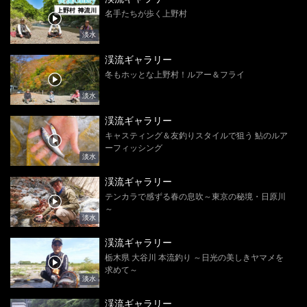
名手たちが歩く上野村
淡水
渓流ギャラリー
冬もホッとな上野村！ルアー＆フライ
淡水
渓流ギャラリー
キャスティング＆友釣りスタイルで狙う 鮎のルア
ーフィッシング
淡水
渓流ギャラリー
テンカラで感ずる春の息吹～東京の秘境・日原川
～
淡水
渓流ギャラリー
栃木県 大谷川 本流釣り ～日光の美しきヤマメを
求めて～
淡水
渓流ギャラリー