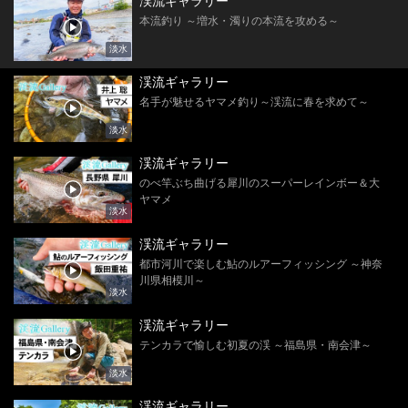
渓流ギャラリー
本流釣り ～増水・濁りの本流を攻める～
淡水
渓流ギャラリー
名手が魅せるヤマメ釣り～渓流に春を求めて～
淡水
渓流ギャラリー
のべ竿ぶち曲げる犀川のスーパーレインボー＆大
ヤマメ
淡水
渓流ギャラリー
都市河川で楽しむ鮎のルアーフィッシング ～神奈
川県相模川～
淡水
渓流ギャラリー
テンカラで愉しむ初夏の渓 ～福島県・南会津～
淡水
渓流ギャラリー