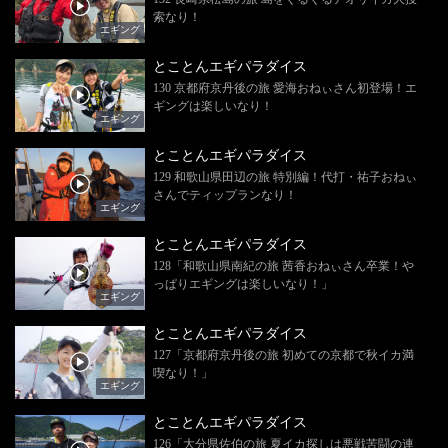
索なり！
エギング
とことんエギパラダイス
130 京都府京丹後の旅 愛海おねぃさん初登場！エ
ギングは楽しいなり！
エギング
とことんエギパラダイス
129 和歌山県田辺の旅 特別編！代打・祐子おねぃ
さんでティップランなり！
エギング
とことんエギパラダイス
128「和歌山県南紀の旅 茜香おねぃさん卒業！や
っぱりエギングは楽しいなり！」
エギング
とことんエギパラダイス
127「京都府京丹後の旅 初めての京都で秋イカ満
喫なり！」
エギング
とことんエギパラダイス
126「大分県佐伯の旅 夏イカ探しは悪戦苦闘の連