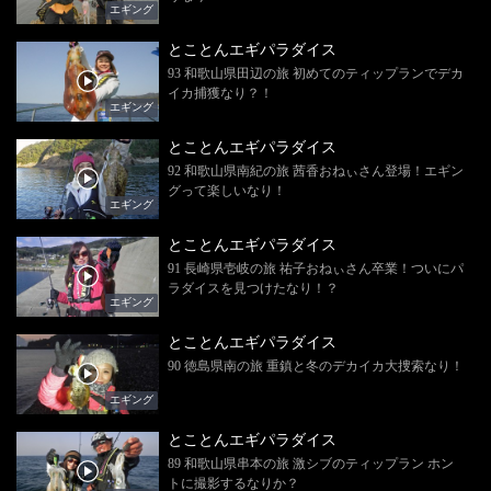
エギング
とことんエギパラダイス
93 和歌山県田辺の旅 初めてのティップランでデカ
イカ捕獲なり？！
エギング
とことんエギパラダイス
92 和歌山県南紀の旅 茜香おねぃさん登場！エギン
グって楽しいなり！
エギング
とことんエギパラダイス
91 長崎県壱岐の旅 祐子おねぃさん卒業！ついにパ
ラダイスを見つけたなり！？
エギング
とことんエギパラダイス
90 徳島県南の旅 重鎮と冬のデカイカ大捜索なり！
エギング
とことんエギパラダイス
89 和歌山県串本の旅 激シブのティップラン ホン
トに撮影するなりか？