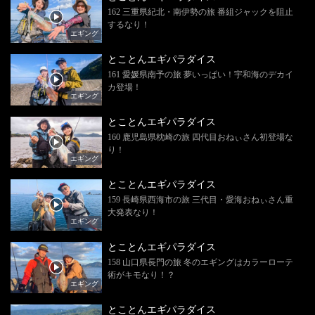
162 三重県紀北・南伊勢の旅 番組ジャックを阻止
するなり！
エギング
とことんエギパラダイス
161 愛媛県南予の旅 夢いっぱい！宇和海のデカイ
カ登場！
エギング
とことんエギパラダイス
160 鹿児島県枕崎の旅 四代目おねぃさん初登場な
り！
エギング
とことんエギパラダイス
159 長崎県西海市の旅 三代目・愛海おねぃさん重
大発表なり！
エギング
とことんエギパラダイス
158 山口県長門の旅 冬のエギングはカラーローテ
術がキモなり！？
エギング
とことんエギパラダイス