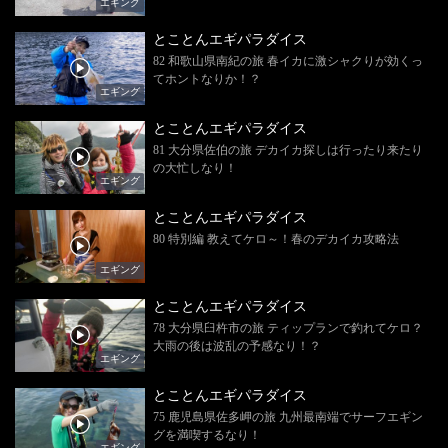
エギング
とことんエギパラダイス
82 和歌山県南紀の旅 春イカに激シャクりが効くっ
てホントなりか！？
エギング
とことんエギパラダイス
81 大分県佐伯の旅 デカイカ探しは行ったり来たり
の大忙しなり！
エギング
とことんエギパラダイス
80 特別編 教えてケロ～！春のデカイカ攻略法
エギング
とことんエギパラダイス
78 大分県臼杵市の旅 ティップランで釣れてケロ？
大雨の後は波乱の予感なり！？
エギング
とことんエギパラダイス
75 鹿児島県佐多岬の旅 九州最南端でサーフエギン
グを満喫するなり！
エギング