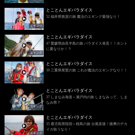
とことんエギパラダイス
52 福井県敦賀の旅 魔法のエギング最強なり！
エギング
とことんエギパラダイス
47 愛媛県由良半島の旅 パラダイス発見！！ホント
に夏なりか！？
エギング
とことんエギパラダイス
39 三重県尾鷲の旅 これが魔法のエギングなり！！
エギング
とことんエギパラダイス
37 しまなみ海道～瀬戸内の旅 しまなみって、しま
なみ県？
エギング
とことんエギパラダイス
35 鹿児島県指宿～桜島の旅 台風直後！薩摩のデカ
イカ狙うなり！
エギング