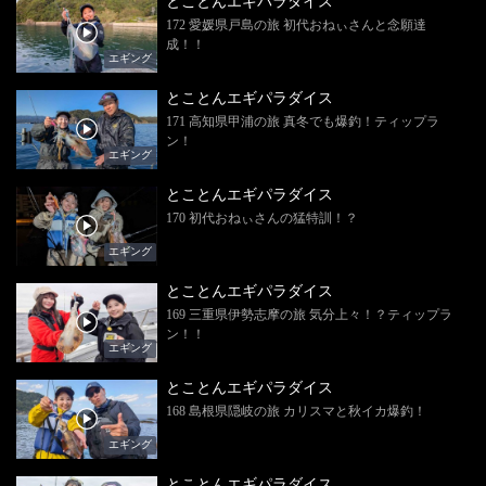
とことんエギパラダイス
172 愛媛県戸島の旅 初代おねぃさんと念願達
成！！
エギング
とことんエギパラダイス
171 高知県甲浦の旅 真冬でも爆釣！ティップラ
ン！
エギング
とことんエギパラダイス
170 初代おねぃさんの猛特訓！？
エギング
とことんエギパラダイス
169 三重県伊勢志摩の旅 気分上々！？ティップラ
ン！！
エギング
とことんエギパラダイス
168 島根県隠岐の旅 カリスマと秋イカ爆釣！
エギング
とことんエギパラダイス