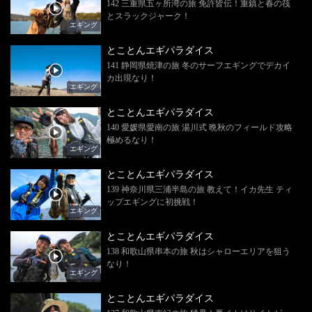
142 三重県五ヶ所湾の旅 免許皆伝！重鎮と春の筏
とスラックジャーク！
エギング
とことんエギパラダイス
141 静岡県焼津の旅 冬のサーフエギングでデカイ
カ出現なり！
エギング
とことんエギパラダイス
140 愛媛県愛南の旅 湯川式 晩秋のフィールド攻略
極めるなり！
エギング
とことんエギパラダイス
139 神奈川県三浦半島の旅 教えて！イカ先生 ティ
ップエギングに初挑戦！
エギング
とことんエギパラダイス
138 和歌山県串本の旅 秋はシャローエリアを狙う
なり！
エギング
とことんエギパラダイス