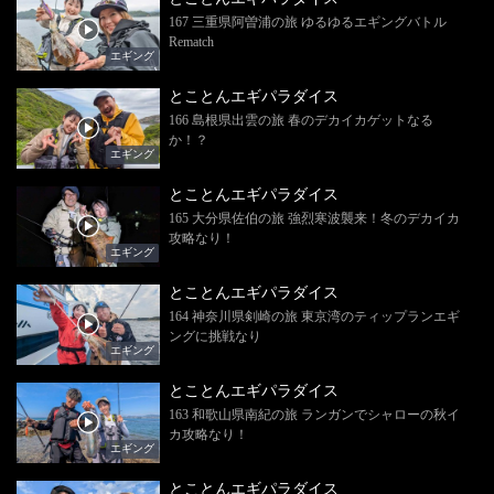
167 三重県阿曽浦の旅 ゆるゆるエギングバトル
Rematch
エギング
とことんエギパラダイス
166 島根県出雲の旅 春のデカイカゲットなる
か！？
エギング
とことんエギパラダイス
165 大分県佐伯の旅 強烈寒波襲来！冬のデカイカ
攻略なり！
エギング
とことんエギパラダイス
164 神奈川県剣崎の旅 東京湾のティップランエギ
ングに挑戦なり
エギング
とことんエギパラダイス
163 和歌山県南紀の旅 ランガンでシャローの秋イ
カ攻略なり！
エギング
とことんエギパラダイス