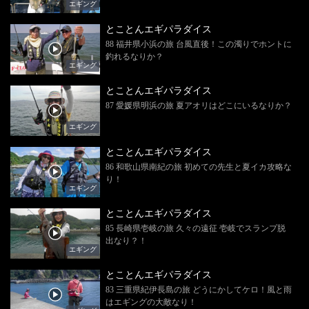
エギング
とことんエギパラダイス
88 福井県小浜の旅 台風直後！この濁りでホントに
釣れるなりか？
エギング
とことんエギパラダイス
87 愛媛県明浜の旅 夏アオリはどこにいるなりか？
エギング
とことんエギパラダイス
86 和歌山県南紀の旅 初めての先生と夏イカ攻略な
り！
エギング
とことんエギパラダイス
85 長崎県壱岐の旅 久々の遠征 壱岐でスランプ脱
出なり？！
エギング
とことんエギパラダイス
83 三重県紀伊長島の旅 どうにかしてケロ！風と雨
はエギングの大敵なり！