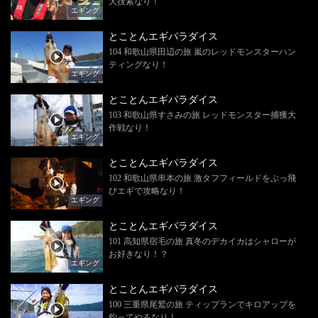
大捜索なり！
エギング
とことんエギパラダイス
104 和歌山県田辺の旅 嵐のレッドモンスターハン
ティングなり！
エギング
とことんエギパラダイス
103 和歌山県すさみの旅 レッドモンスター捕獲大
作戦なり！
エギング
とことんエギパラダイス
102 和歌山県串本の旅 激タフフィールドをぶっ飛
びエギで攻略なり！
エギング
とことんエギパラダイス
101 高知県宿毛の旅 真冬のデカイカはシャローが
お好きなり！？
エギング
とことんエギパラダイス
100 三重県尾鷲の旅 ティップランでキロアップを
釣ってやるなり！