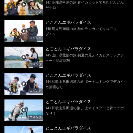
147 高知県甲浦の旅 春イカヒットでちむどんどん
だケロ！
エギング
とことんエギパラダイス
146 鹿児島南薩の旅 秋のランガンでキロアッ
プ！？
エギング
とことんエギパラダイス
145 山口県北部の旅 初夏の見えイカとスラックジ
ャーク認定試験
エギング
とことんエギパラダイス
144 和歌山県田辺湾の旅 ボートエギングでデカイ
カ捕獲なり！
エギング
とことんエギパラダイス
143 和歌山県田辺の旅 川上マイスターと夢コラボ
なり！
エギング
とことんエギパラダイス