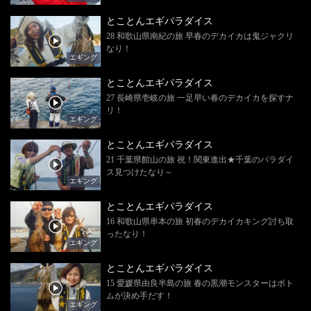
とことんエギパラダイス
28 和歌山県南紀の旅 早春のデカイカは鬼ジャクリ
なり！
エギング
とことんエギパラダイス
27 長崎県壱岐の旅 一足早い春のデカイカを探すナ
リ！
エギング
とことんエギパラダイス
21 千葉県館山の旅 祝！関東進出★千葉のパラダイ
ス見つけたなり～
エギング
とことんエギパラダイス
16 和歌山県串本の旅 初春のデカイカキング討ち取
ったなり！
エギング
とことんエギパラダイス
15 愛媛県由良半島の旅 春の黒潮モンスターはボト
ムが決め手だす！
エギング