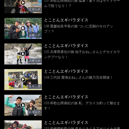
137 和歌山県南紀の旅 猛暑！夏イカはサイトゲー
ムで狙うなり！？
エギング
とことんエギパラダイス
136 愛媛由良半島の旅 ついに悲願のキロアッ
プ！？
エギング
とことんエギパラダイス
135 兵庫県香住の旅 祐子おねぃさんとデカイカラ
ンデブーなり！
エギング
とことんエギパラダイス
134 三代目 愛海おねぃさんの魅力完全開放！
エギング
とことんエギパラダイス
133 和歌山県南紀の旅 私、デカイカ釣って魅せま
す！
エギング
とことんエギパラダイス
132 長崎県松島の旅 島をぐるぐるアオリイカ大捜