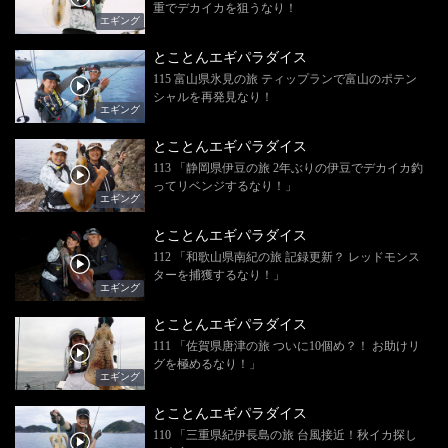
重でデカイカを狙うなり！
エギング
とことんエギパラダイス
115 富山県氷見の旅 ティップランで富山のポテン
シャルを再発見なり！
エギング
とことんエギパラダイス
113 「静岡県伊豆の旅 2年ぶりの伊豆でデカイカ釣
ってリベンジするなり！」
エギング
とことんエギパラダイス
112 「和歌山県南紀の旅 記録更新？ レッドモンス
ターを捕獲するなり！」
エギング
とことんエギパラダイス
111 「佐賀県唐津の旅 ついに10個め？！ お助けリ
グを極めるなり！」
エギング
とことんエギパラダイス
110 「三重県紀伊長島の旅 台風接近！秋イカ探し