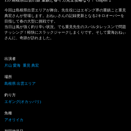
153 島根県出雲の旅 重鎮と春イカ完全攻略なり！
chapter
2
今回は島根県出雲エリアが舞台。先生役にはエギング界の重鎮こと重見
典宏さんが登場します。おねぃさんの記録更新となる2キロオーバーを
目指して春の大型に挑戦です。

当日は風が強く釣り辛い状況。でも重見先生のスパルタレッスンで問題
ナッシング！軽快にスラックジャークしまくりです。そして愛海おねぃ
さんに、奇跡が訪れました。
出演者
片山 愛海
重見 典宏
場所
島根県 出雲エリア
釣り方
エギング(オカッパリ)
魚種
アオリイカ