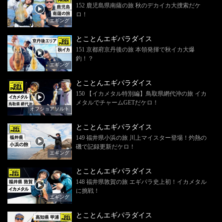
152 鹿児島県南薩の旅 秋のデカイカ大捜索だケ
ロ！
エギング
とことんエギパラダイス
151 京都府京丹後の旅 本領発揮で秋イカ大爆
釣！？
エギング
とことんエギパラダイス
150 【イカメタル特別編】鳥取県網代沖の旅 イカ
メタルでチャームGETだケロ！
オフショアソルト
とことんエギパラダイス
149 福井県小浜の旅 川上マイスター登場！灼熱の
磯で記録更新だケロ！
エギング
とことんエギパラダイス
148 福井県敦賀の旅 エギパラ史上初！イカメタル
に挑戦！
エギング
とことんエギパラダイス