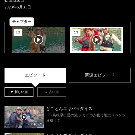
初回放送日
2023
年
5
月
31
日
チャプター
1
/
2
2
/
2
エピソード
関連エピソード
▼ 新しい順
▲ 古い順
とことんエギパラダイス
173 島根県出雲の旅 デカイカが集う地にリベンジ
達成！？
エギング