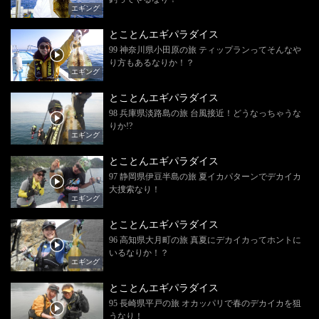
エギング
とことんエギパラダイス
99 神奈川県小田原の旅 ティップランってそんなや
り方もあるなりか！？
エギング
とことんエギパラダイス
98 兵庫県淡路島の旅 台風接近！どうなっちゃうな
りか!?
エギング
とことんエギパラダイス
97 静岡県伊豆半島の旅 夏イカパターンでデカイカ
大捜索なり！
エギング
とことんエギパラダイス
96 高知県大月町の旅 真夏にデカイカってホントに
いるなりか！？
エギング
とことんエギパラダイス
95 長崎県平戸の旅 オカッパリで春のデカイカを狙
うなり！