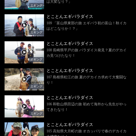
は大変なり？」
エギング
とことんエギパラダイス
109 「富山県東部の旅 エギパラ初の富山！秋イカ
はどこなりか！？」
エギング
とことんエギパラダイス
108 長崎県平戸の旅 パラダイス発見？夏のデカイ
カ見つけたなり！
エギング
とことんエギパラダイス
107 島根県松江の旅 夏のデカイカ求めて大奮闘な
り！
エギング
とことんエギパラダイス
106 和歌山県田辺の旅 初めて海外から先生がやっ
てきたなり！
エギング
とことんエギパラダイス
105 高知県大月町の旅 オカッパリで春のデカイカ