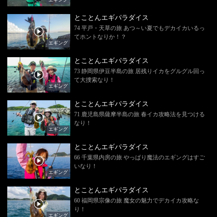
とことんエギパラダイス
74 平戸・天草の旅 あつ～い夏でもデカイカいるっ
てホントなりか！？
エギング
とことんエギパラダイス
73 静岡県伊豆半島の旅 居残りイカをグルグル回っ
て大捜索なり！
エギング
とことんエギパラダイス
71 鹿児島県薩摩半島の旅 春イカ攻略法を見つける
なり！
エギング
とことんエギパラダイス
66 千葉県内房の旅 やっぱり魔法のエギングはすご
いなり！
エギング
とことんエギパラダイス
60 福岡県宗像の旅 魔女の魅力でデカイカ攻略な
り！
エギング