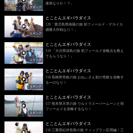
連発なりか！？」
エギング
とことんエギパラダイス
120「鹿児島県南薩の旅 初フィールド・デカイカ
捕獲大作戦なり！」
エギング
とことんエギパラダイス
119 「大分県深島の旅 初フィールド攻略法を教え
てもらうなり！」
エギング
とことんエギパラダイス
118 長崎県壱岐の旅 おねぃさん初の壱岐を攻略す
るーのなり！
エギング
とことんエギパラダイス
117 熊本県天草の旅 ウルトラスーパームーンと初
フィールドを攻略するなり！
エギング
とことんエギパラダイス
116 三重県紀伊長島の旅 ティップラン応用編！三