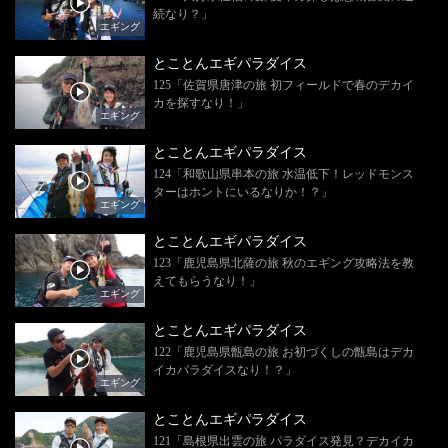
続なり？」
エギング
とことんエギパラダイス
125「佐賀県唐津の旅 初フィールドで春のデカイ
カを探すなり！」
エギング
とことんエギパラダイス
124「和歌山県串本の旅 水温低下！レッドモンス
ターはホントにいるなりか！？」
エギング
とことんエギパラダイス
123「鹿児島県北薩の旅 秋のエギング攻略法を教
えてもらうなり！」
エギング
とことんエギパラダイス
122「鹿児島県甑島の旅 お初づくしの甑島はデカ
イカパラダイスなり！？」
エギング
とことんエギパラダイス
121「島根県出雲の旅 パラダイス発見？デカイカ