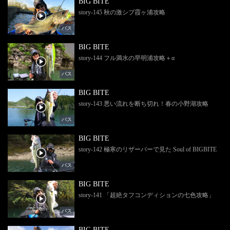
BIG BITE
story-145 秋の激シブ霞ヶ浦攻略
バス
BIG BITE
story-144 フル満水の早明浦攻略＋α
バス
BIG BITE
story-143 悪い流れを断ち切れ！春の小野湖攻略
バス
BIG BITE
story-142 極寒のリザーバーで見た Soul of BIGBITE
バス
BIG BITE
story-141 「超絶タフコンディションの七色攻略」
バス
BIG BITE