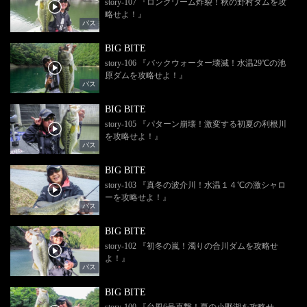
story-107 『ロングワーム炸裂！秋の野村ダムを攻
略せよ！』
バス
BIG BITE
story-106 『バックウォーター壊滅！水温29℃の池
原ダムを攻略せよ！』
バス
BIG BITE
story-105 『パターン崩壊！激変する初夏の利根川
を攻略せよ！』
バス
BIG BITE
story-103 『真冬の波介川！水温１４℃の激シャロ
ーを攻略せよ！』
バス
BIG BITE
story-102 『初冬の嵐！濁りの合川ダムを攻略せ
よ！』
バス
BIG BITE
story-100 『台風6号直撃！夏の小野湖を攻略せ