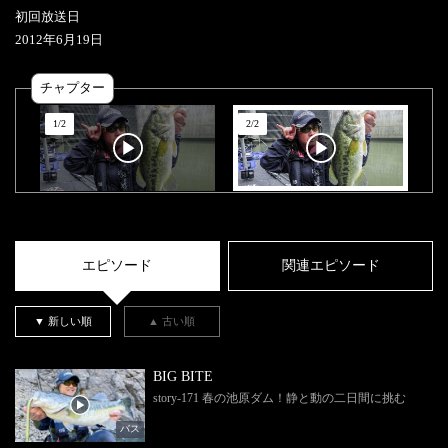
初回放送日
2012
年
6
月
19
日
チャプター
1
/
2
2
/
2
エピソード
関連エピソード
▼ 新しい順
▲ 古い順
BIG BITE
story‐171 春の池原ダム！静と動の二日間に挑む
バス