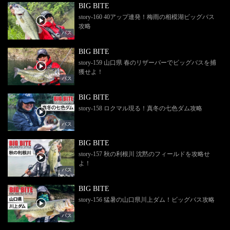
BIG BITE
story-160 40アップ連発！梅雨の相模湖ビッグバス
攻略
バス
BIG BITE
story-159 山口県 春のリザーバーでビッグバスを捕
獲せよ！
バス
BIG BITE
story-158 ロクマル現る！真冬の七色ダム攻略
バス
BIG BITE
story-157 秋の利根川 沈黙のフィールドを攻略せ
よ！
バス
BIG BITE
story-156 猛暑の山口県川上ダム！ビッグバス攻略
バス