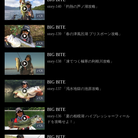
story-140 「灼熱の芦ノ湖攻略」
バス
BIG BITE
story-139 「春の津風呂湖 プリスポーン攻略」
バス
BIG BITE
story-138 「凍てつく極寒の利根川攻略」
バス
BIG BITE
story-137 「渇水地獄の池原攻略」
バス
BIG BITE
story-136 「夏の相模湖 ハイプレッシャーフィール
ドを攻略せよ！」
バス
BIG BITE