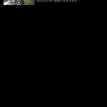
episode26 秋の倉敷川水系を釣れ！
バス
GAN's GANGS
episode23 回転波動炸裂！春のバックウォーターを
釣れ！
バス
GAN's GANGS
episode21 初冬の波介川でリベンジを果たせ！
バス
GAN's GANGS
episode18 初夏の旭川ダムを釣れ！
バス
GAN's GANGS
episode17 貯水率37% 大減水の中規模リザーバーを
釣れ！
バス
GAN's GANGS
episode16 リベンジ合川ダム 超難解なビッグバスを