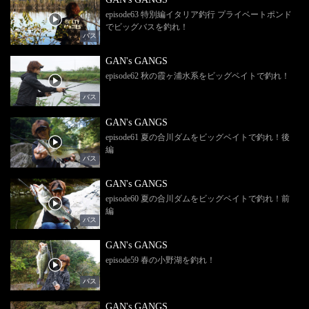
episode63 特別編イタリア釣行 プライベートポンド
でビッグバスを釣れ！
バス
GAN's GANGS
episode62 秋の霞ヶ浦水系をビッグベイトで釣れ！
バス
GAN's GANGS
episode61 夏の合川ダムをビッグベイトで釣れ！後
編
バス
GAN's GANGS
episode60 夏の合川ダムをビッグベイトで釣れ！前
編
バス
GAN's GANGS
episode59 春の小野湖を釣れ！
バス
GAN's GANGS