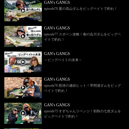
GAN's GANGS
episode78 夏の高山ダムをビッグベイトで釣れ！
バス
GAN's GANGS
episode77 スポーン攻略！春の合川ダムをビッグベ
イトで釣れ！
バス
GAN's GANGS
～ビッグベイトの未来～
バス
GAN's GANGS
episode76 怒涛の連続ヒット！早明浦ダムをビッグ
ベイトで釣れ！
バス
GAN's GANGS
episode75 すずちゃんリベンジ！初秋の七色ダムを
ビッグベイトで釣れ！
バス