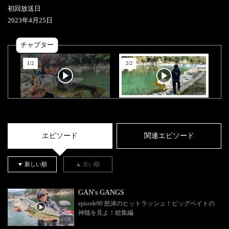
初回放送日
2023
年
4
月
25
日
チャプター
1
/
2
2
/
2
エピソード
関連エピソード
▼ 新しい順
▲ 古い順
GAN's GANGS
episode90 怒涛のヒットラッシュ！ビッグベイトの
神髄を見よ！総集編
バス