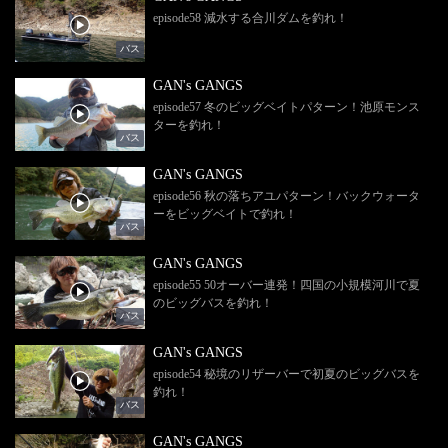
episode58 減水する合川ダムを釣れ！
バス
GAN's GANGS
episode57 冬のビッグベイトパターン！池原モンス
ターを釣れ！
バス
GAN's GANGS
episode56 秋の落ちアユパターン！バックウォータ
ーをビッグベイトで釣れ！
バス
GAN's GANGS
episode55 50オーバー連発！四国の小規模河川で夏
のビッグバスを釣れ！
バス
GAN's GANGS
episode54 秘境のリザーバーで初夏のビッグバスを
釣れ！
バス
GAN's GANGS