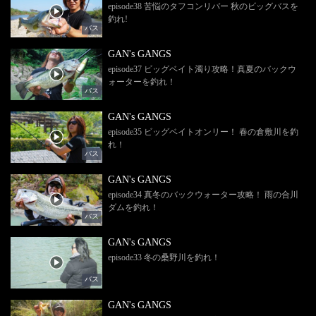
episode38 苦悩のタフコンリバー 秋のビッグバスを
釣れ!
バス
GAN's GANGS
episode37 ビッグベイト濁り攻略！真夏のバックウ
ォーターを釣れ！
バス
GAN's GANGS
episode35 ビッグベイトオンリー！ 春の倉敷川を釣
れ！
バス
GAN's GANGS
episode34 真冬のバックウォーター攻略！ 雨の合川
ダムを釣れ！
バス
GAN's GANGS
episode33 冬の桑野川を釣れ！
バス
GAN's GANGS