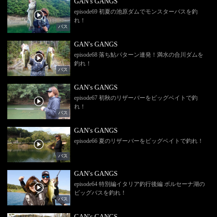
GAN's GANGS
episode69 初夏の池原ダムでモンスターバスを釣
れ！
バス
GAN's GANGS
episode68 落ち鮎パターン連発！満水の合川ダムを
釣れ！
バス
GAN's GANGS
episode67 初秋のリザーバーをビッグベイトで釣
れ！
バス
GAN's GANGS
episode66 夏のリザーバーをビッグベイトで釣れ！
バス
GAN's GANGS
episode64 特別編イタリア釣行後編 ボルセーナ湖の
ビッグバスを釣れ！
バス
GAN's GANGS