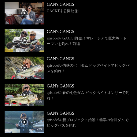
GAN's GANGS
GACKT未公開映像1
バス
GAN's GANGS
episode87 GACKT降臨！マレーシアで巨大魚・ト
ーマンを釣れ！前編
バス
GAN's GANGS
episode86 灼熱の七川ダム ビッグベイトでビッグバ
スを釣れ！
バス
GAN's GANGS
episode85 春の七色ダム ビッグベイトオンリーで釣
れ！
バス
GAN's GANGS
episode84 新プロジェクト始動！極寒の合川ダムで
ビッグバスを釣れ！
バス