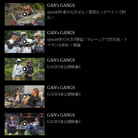
GAN's GANGS
episode89 春の七川ダム！新型ビッグベイトで釣
れ！
バス
GAN's GANGS
episode88 GACKT降臨！マレーシアで巨大魚・ト
ーマンを釣れ！後編
バス
GAN's GANGS
GACKT未公開映像4
バス
GAN's GANGS
GACKT未公開映像3
バス
GAN's GANGS
GACKT未公開映像2
バス