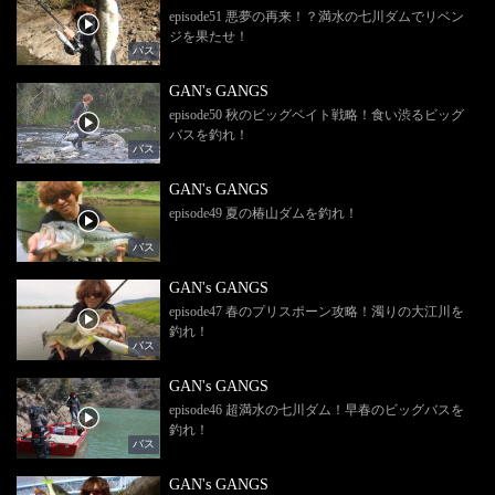
episode51 悪夢の再来！？満水の七川ダムでリベン
ジを果たせ！
バス
GAN's GANGS
episode50 秋のビッグベイト戦略！食い渋るビッグ
バスを釣れ！
バス
GAN's GANGS
episode49 夏の椿山ダムを釣れ！
バス
GAN's GANGS
episode47 春のプリスポーン攻略！濁りの大江川を
釣れ！
バス
GAN's GANGS
episode46 超満水の七川ダム！早春のビッグバスを
釣れ！
バス
GAN's GANGS