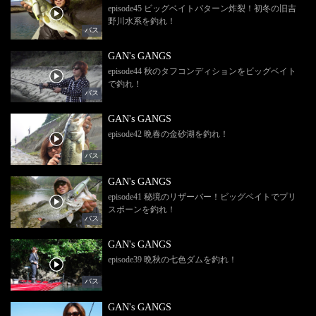
episode45 ビッグベイトパターン炸裂！初冬の旧吉
野川水系を釣れ！
バス
GAN's GANGS
episode44 秋のタフコンディションをビッグベイト
で釣れ！
バス
GAN's GANGS
episode42 晩春の金砂湖を釣れ！
バス
GAN's GANGS
episode41 秘境のリザーバー！ビッグベイトでプリ
スポーンを釣れ！
バス
GAN's GANGS
episode39 晩秋の七色ダムを釣れ！
バス
GAN's GANGS