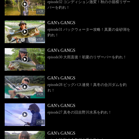
episode32 コンディション激変！秋の小規模リザー
バーを釣れ！
バス
GAN's GANGS
episode31 バックウォーター攻略！真夏の金砂湖を
釣れ！
バス
GAN's GANGS
episode30 大雨直後！初夏のリザーバーを釣れ！
バス
GAN's GANGS
episode28 ビッグバス連発！真冬の合川ダムを釣
れ！
バス
GAN's GANGS
episode27 真冬の旧吉野川水系を釣れ！
バス
GAN's GANGS