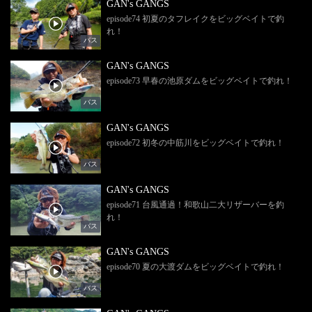
GAN's GANGS
episode74 初夏のタフレイクをビッグベイトで釣
れ！
バス
GAN's GANGS
episode73 早春の池原ダムをビッグベイトで釣れ！
バス
GAN's GANGS
episode72 初冬の中筋川をビッグベイトで釣れ！
バス
GAN's GANGS
episode71 台風通過！和歌山二大リザーバーを釣
れ！
バス
GAN's GANGS
episode70 夏の大渡ダムをビッグベイトで釣れ！
バス