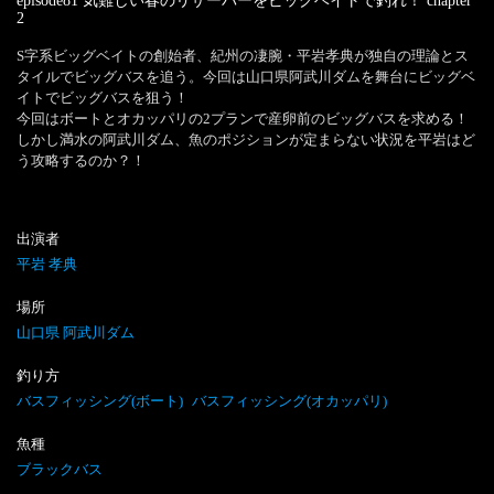
episode81 気難しい春のリザーバーをビッグベイトで釣れ！
chapter
2
S字系ビッグベイトの創始者、紀州の凄腕・平岩孝典が独自の理論とス
タイルでビッグバスを追う。今回は山口県阿武川ダムを舞台にビッグベ
イトでビッグバスを狙う！

今回はボートとオカッパリの2プランで産卵前のビッグバスを求める！
しかし満水の阿武川ダム、魚のポジションが定まらない状況を平岩はど
う攻略するのか？！
出演者
平岩 孝典
場所
山口県 阿武川ダム
釣り方
バスフィッシング(ボート)
バスフィッシング(オカッパリ)
魚種
ブラックバス