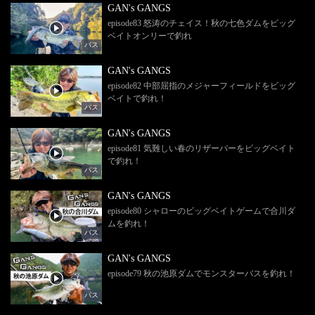
GAN's GANGS
episode83 怒涛のチェイス！秋の七色ダムをビッグ
ベイトオンリーで釣れ
バス
GAN's GANGS
episode82 中部屈指のメジャーフィールドをビッグ
ベイトで釣れ！
バス
GAN's GANGS
episode81 気難しい春のリザーバーをビッグベイト
で釣れ！
バス
GAN's GANGS
episode80 シャローのビッグベイトゲームで合川ダ
ムを釣れ！
バス
GAN's GANGS
episode79 秋の池原ダムでモンスターバスを釣れ！
バス