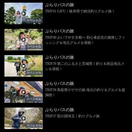
ぶらりバスの旅
TRIP41 GIFU！岐阜県で納涼釣りグルメ旅！
スペシャル
ぶらりバスの旅
TRIP40 おいでやす京都へ 初心者必見の激推しフィ
ッシング＆地元グルメを堪能！
スペシャル
ぶらりバスの旅
TRIP39 第二のふるさと茨城県！釣り＆絶品地元メ
シを堪能！
スペシャル
ぶらりバスの旅
TRIP38 鳥取県ゲゲゲの旅 地元の釣り＆グルメを超
満喫！
スペシャル
ぶらりバスの旅
TRIP37 彩の国埼玉！釣りグルメ旅
スペシャル