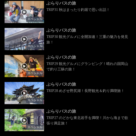
ぶらりバスの旅
TRIP31 秋はまったり釣堀で思い出話！
スペシャル
ぶらりバスの旅
TRIP30 観光グルメに全開加速！三重の魅力を発見
旅！
スペシャル
ぶらりバスの旅
TRIP29 観光グルメにグランピング！晴れの国岡山
で釣り三昧の旅！
スペシャル
ぶらりバスの旅
TRIP28 めざせ野尻湖！長野観光＆釣り満喫旅！
スペシャル
ぶらりバスの旅
TRIP27 のどかな東北岩手を満喫！川から海まで欲
張り満足旅！
スペシャル