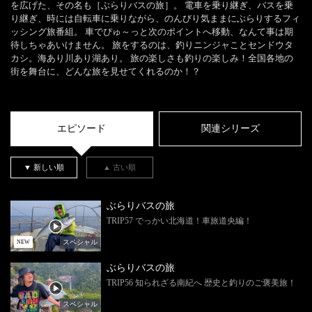
を広げた、その名も［ぶらりバスの旅］。 電車を乗り継ぎ、バスを乗
り継ぎ、時には自転車に乗りながら、のんびり気ままにぶらりするフィ
ッシング旅番組。 車でぴゅ～っと次のポイントへ移動、なんて事は期
待しちゃあいけません。 旅をするのは、釣りニンジャことセンドウタ
カシ。海あり川あり湖あり。 旅の楽しさも釣りの楽しみ！全国各地の
街を舞台に、どんな旅を見せてくれるのか！？
エピソード
関連シリーズ
▼ 新しい順
▲ 古い順
ぶらりバスの旅
TRIP57 でっかい北海道！車旅道央編！
スペシャル
NEW
ぶらりバスの旅
TRIP56 知られざる南紀へ 歴史と釣りのご褒美旅！
スペシャル