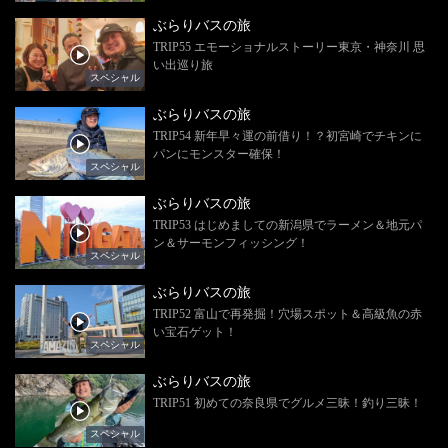
ぶらりバスの旅
TRIP55 エモーショナルストーリー東京・神奈川 思
い出巡り旅
スペシャル
ぶらりバスの旅
TRIP54 新年早々運の前借り！？初宮崎でチキンに
パンにモンスター確保！
スペシャル
ぶらりバスの旅
TRIP53 はじめましての新潟県でラーメン＆地元パ
ン＆サーモンフィッシング！
スペシャル
ぶらりバスの旅
TRIP52 富山で再発掘！穴場スポット＆高級魚の赤
い宝石ゲット！
スペシャル
ぶらりバスの旅
TRIP51 初めての奈良県でグルメ三昧！釣り三昧！
スペシャル