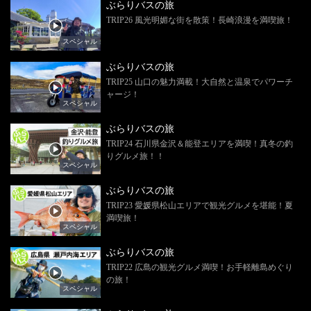
ぶらりバスの旅
TRIP26 風光明媚な街を散策！長崎浪漫を満喫旅！
スペシャル
ぶらりバスの旅
TRIP25 山口の魅力満載！大自然と温泉でパワーチ
ャージ！
スペシャル
ぶらりバスの旅
TRIP24 石川県金沢＆能登エリアを満喫！真冬の釣
りグルメ旅！！
スペシャル
ぶらりバスの旅
TRIP23 愛媛県松山エリアで観光グルメを堪能！夏
満喫旅！
スペシャル
ぶらりバスの旅
TRIP22 広島の観光グルメ満喫！お手軽離島めぐり
の旅！
スペシャル