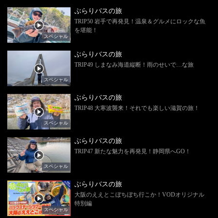
ぶらりバスの旅
TRIP50 岩手で再発見！温泉＆グルメにロックな魚
を堪能！
スペシャル
ぶらりバスの旅
TRIP49 しまなみ海道縦断！雨のせいで…な旅
スペシャル
ぶらりバスの旅
TRIP48 大寒波襲来！それでも楽しい滋賀の旅！
スペシャル
ぶらりバスの旅
TRIP47 新たな魅力を再発見！静岡県へGO！
スペシャル
ぶらりバスの旅
大阪のええとこぼちぼち行こか！VODオリジナル
特別編
スペシャル