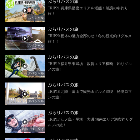
ぶらりバスの旅
TRIP21 兵庫県播磨エリアを堪能！魅惑の冬釣り
旅！
スペシャル
ぶらりバスの旅
TRIP20 栃木の魅力全部のせ！冬の観光釣りグルメ
旅！！
スペシャル
ぶらりバスの旅
TRIP19 福井県東尋坊・敦賀エリア横断！釣りグル
メの旅！
スペシャル
ぶらりバスの旅
TRIP18 北陸・富山で観光＆グルメ満喫！秘境ロマ
ンの旅！
スペシャル
ぶらりバスの旅
TRIP17 江ノ島・平塚・大磯 湘南エリア満喫釣りグ
ルメの旅！
堤防・筏・投げ