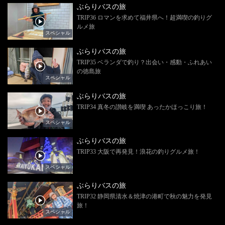
ぶらりバスの旅
TRIP36 ロマンを求めて福井県へ！超満喫の釣りグ
ルメ旅
スペシャル
ぶらりバスの旅
TRIP35 ベランダで釣り？出会い・感動・ふれあい
の徳島旅
スペシャル
ぶらりバスの旅
TRIP34 真冬の讃岐を満喫 あったかほっこり旅！
スペシャル
ぶらりバスの旅
TRIP33 大阪で再発見！浪花の釣りグルメ旅！
スペシャル
ぶらりバスの旅
TRIP32 静岡県清水＆焼津の港町で秋の魅力を発見
旅！
スペシャル