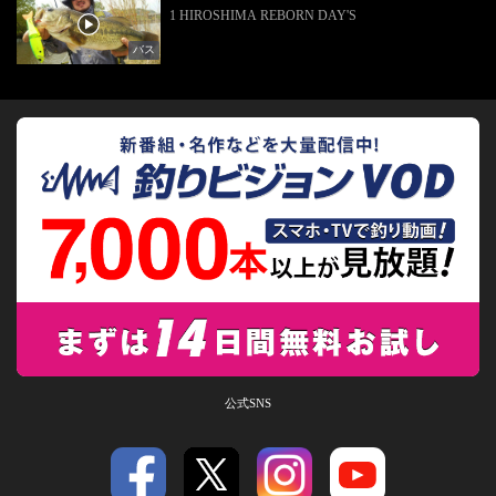
1 HIROSHIMA REBORN DAY'S
バス
公式SNS