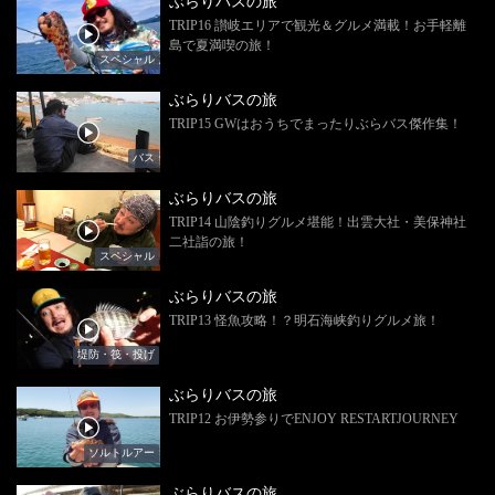
ぶらりバスの旅
TRIP16 讃岐エリアで観光＆グルメ満載！お手軽離
島で夏満喫の旅！
スペシャル
ぶらりバスの旅
TRIP15 GWはおうちでまったりぶらバス傑作集！
バス
ぶらりバスの旅
TRIP14 山陰釣りグルメ堪能！出雲大社・美保神社
二社詣の旅！
スペシャル
ぶらりバスの旅
TRIP13 怪魚攻略！？明石海峡釣りグルメ旅！
堤防・筏・投げ
ぶらりバスの旅
TRIP12 お伊勢参りでENJOY RESTARTJOURNEY
ソルトルアー
ぶらりバスの旅