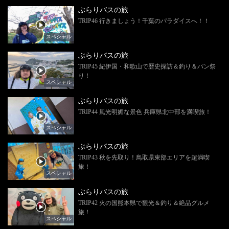
ぶらりバスの旅
TRIP46 行きましょう！千葉のパラダイスへ！！
スペシャル
ぶらりバスの旅
TRIP45 紀伊国・和歌山で歴史探訪＆釣り＆パン祭
り！
スペシャル
ぶらりバスの旅
TRIP44 風光明媚な景色 兵庫県北中部を満喫旅！
スペシャル
ぶらりバスの旅
TRIP43 秋を先取り！鳥取県東部エリアを超満喫
旅！
スペシャル
ぶらりバスの旅
TRIP42 火の国熊本県で観光＆釣り＆絶品グルメ
旅！
スペシャル