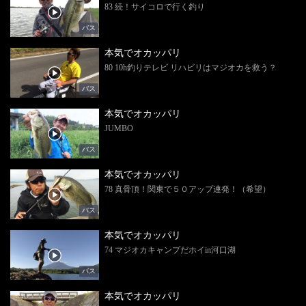
83 続！サイコロで行く釣り
バス
本気でオカッパリ
80 10h釣りテレビ リハビリはマジオカを救う？
バス
本気でオカッパリ
JUMBO
バス
本気でオカッパリ
78 真骨頂！関東で５０アップ連発！（希望）
バス
本気でオカッパリ
74 マジオカキャンプだホイin河口湖
バス
本気でオカッパリ