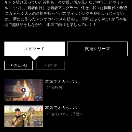
ルドを駆け回っていた関和も、今や近い所が見えない中年… いやミド
ルエイジに。若者向けには若者アングラーに任せ、我々は同世代の希望
に なるべく大人の余裕を持ったバスフィッシングを魅せようじゃない
か。 新たに作ったマジオカベースを起点に、関和とふくやまDが日本各
地で無駄話をしながら、本気で釣りを楽しんでいく！
エピソード
関連シリーズ
▼ 新しい順
▲ 古い順
本気でオカッパリ
120 最終回
バス
本気でオカッパリ
119 全てのマジっ子達へ
バス