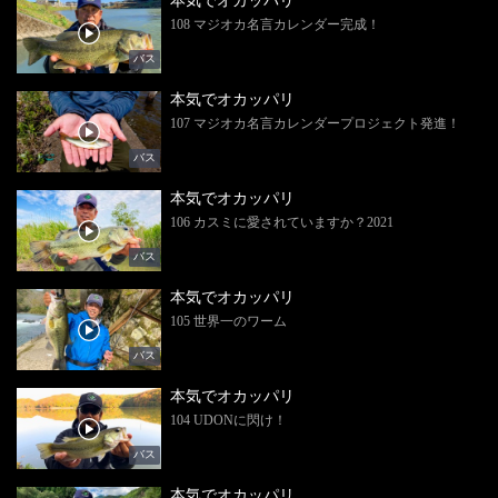
本気でオカッパリ
108 マジオカ名言カレンダー完成！
バス
本気でオカッパリ
107 マジオカ名言カレンダープロジェクト発進！
バス
本気でオカッパリ
106 カスミに愛されていますか？2021
バス
本気でオカッパリ
105 世界一のワーム
バス
本気でオカッパリ
104 UDONに閃け！
バス
本気でオカッパリ