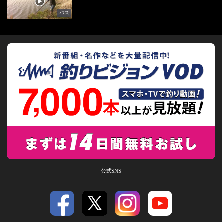
バス
公式SNS