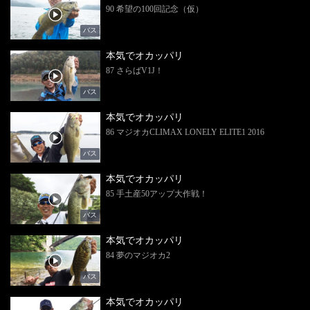
90 希望の100回記念（仮）
バス
本気でオカッパリ
87 さらばV1J！
バス
本気でオカッパリ
86 マジオカCLIMAX LONELY ELITE1 2016
バス
本気でオカッパリ
85 手土産50アップ大作戦！
バス
本気でオカッパリ
84 夢のマジオカ2
バス
本気でオカッパリ