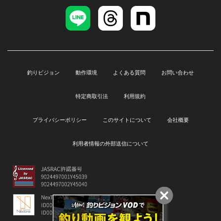
釣りビジョン
動作環境
よくある質問
お問い合わせ
特定商取引法
利用規約
プライバシーポリシー
このサイトについて
会社概要
利用者情報の外部送信について