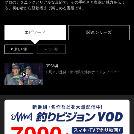
プロのテクニックとリアルな反応で、その手軽さと奥深い魅力を伝え
る、初心者から経験者まで楽しめる番組です。
エピソード
関連シリーズ
▼ 新しい順
▲ 古い順
アジ魂
1 尺アジ連発！新潟県で爆釣ナイトフィーバー
アジング