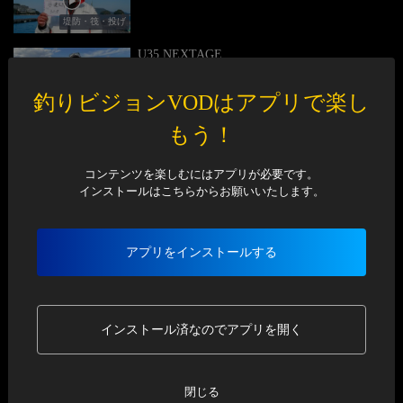
堤防・筏・投げ
U35 NEXTAGE
10 エリア界の若き牽引者 和田浩輝26歳
釣りビジョンVODはアプリで楽し
トラウトルアー
もう！
U35 NEXTAGE
9 メキメキと頭角を現す若手カワハギ師 池田直行
20歳
コンテンツを楽しむにはアプリが必要です。
船釣り
インストールはこちらからお願いいたします。
U35 NEXTAGE
8 反逆のシーバスアングラー 薮木尚弘34歳
アプリをインストールする
シーバス
U35 NEXTAGE
7 ヘラブナに人生を捧げた男 土屋ナオト33歳
インストール済なのでアプリを開く
ヘラブナ
U35 NEXTAGE
閉じる
6 鮎釣り師 瀬田将太 28歳