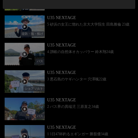
アユ
U35 NEXTAGE
5 砂浜の女王に惚れた京大大学院生 田島雅倫 23歳
堤防・筏・投げ
U35 NEXTAGE
4 讃岐の自然体オカッパラー 鈴木翔24歳
バス
U35 NEXTAGE
3 悪石島のヤギハンター 穴澤颯22歳
ショアソルト
U35 NEXTAGE
2 バス界の異端児 三原直之34歳
バス
U35 NEXTAGE
1 1日47杯釣るエギンガー 勝股優34歳