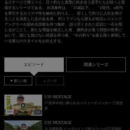
るステージで輝くべく、日々釣りと真摯に向き合う若手たちが続々と登
場するシリーズである。 出演条件は、「35歳以下」、「Z世代、α世代
を牽引するカリスマ性を秘めた釣り人」。 若くして釣りに人生を捧げ
ることを決意した志のある者、 釣りファンなら誰もが知るレジェンド
アングラーが認める技能を持つ逸材、 語り尽くされた定説に一石を投
じるがごとく、新たな理論を確立した者、 腕利きが集う競技の世界に
おいて、誰にも負けない武器を持つ者、 “今の釣り”を最も熱く体現して
いる彼らのスタイルをお伝えする。
エピソード
関連シリーズ
▼ 新しい順
▲ 古い順
U35 NEXTAGE
17 闘争本能に駆られるバストーナメンター 江尻悠
真
バス
NEW
U35 NEXTAGE
16 沖縄本島 ビッグベイトで狙うリバーGT 宮城梓