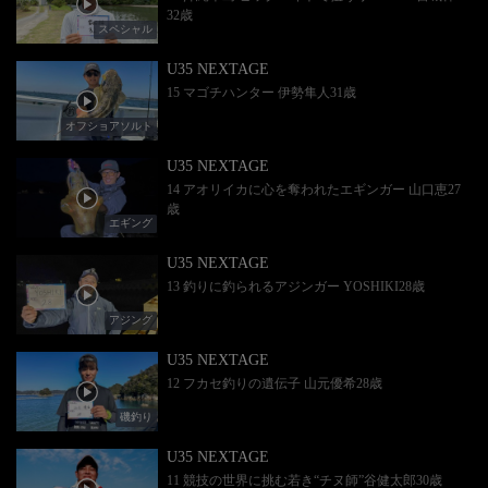
32歳
スペシャル
U35 NEXTAGE
15 マゴチハンター 伊勢隼人31歳
オフショアソルト
U35 NEXTAGE
14 アオリイカに心を奪われたエギンガー 山口恵27
歳
エギング
U35 NEXTAGE
13 釣りに釣られるアジンガー YOSHIKI28歳
アジング
U35 NEXTAGE
12 フカセ釣りの遺伝子 山元優希28歳
磯釣り
U35 NEXTAGE
11 競技の世界に挑む若き“チヌ師”谷健太郎30歳