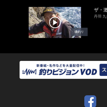
ザ・激
丹羽 
磯釣り