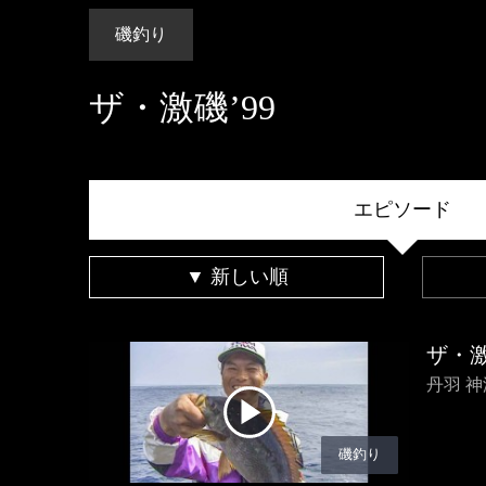
磯釣り
ザ・激磯’99
エピソード
▼ 新しい順
ザ・激
丹羽 
磯釣り