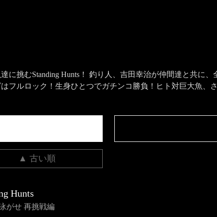
挑むStanding Hunts！ 釣り人、吉田幸治が仲間達と共
グはフルロック！生身ひとつでガチンコ勝負！ヒト対巨大魚、
▲ 古い順
ng Hunts
国泳がせ 再挑戦編