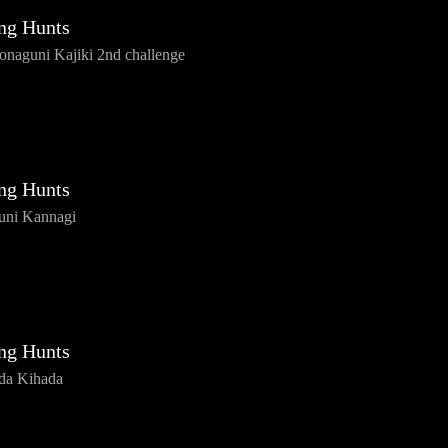
ng Hunts
naguni Kajiki 2nd challenge
ng Hunts
uni Kannagi
ng Hunts
da Kihada