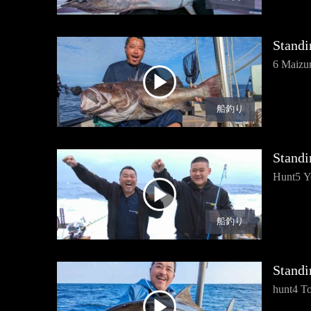
Standi
6 Maizur
船釣り
Standi
Hunt5 Y
船釣り
Standi
hunt4 T