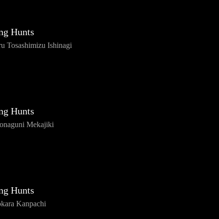
ng Hunts
u Tosashimizu Ishinagi
ng Hunts
onaguni Mekajiki
ng Hunts
okara Kanpachi