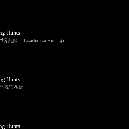
ng Hunts
界記録！ Tosashimizu Hirenaga
ng Hunts
国開拓記 後編
ng Hunts