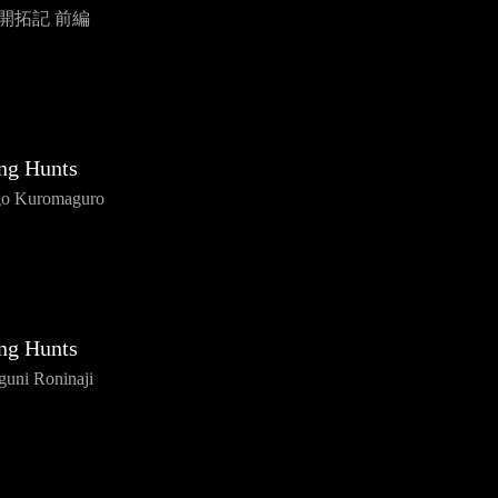
国開拓記 前編
ng Hunts
o Kuromaguro
ng Hunts
guni Roninaji