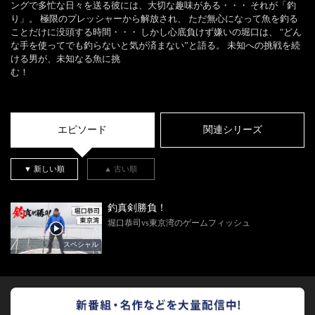
ングで多忙な日々を送る彼には、大切な趣味がある・・・ それが「釣
り」。 極限のプレッシャーから解放され、 ただ無心になって魚を釣る
ことだけに没頭する時間・・・ しかし心底負けず嫌いの堀口は、 "どん
な手を使ってでも釣らないと気が済まない”と語る。 未知への挑戦を続
ける男が、未知なる魚に挑
む！
エピソード
関連シリーズ
▼ 新しい順
▲ 古い順
釣真剣勝負！
堀口恭司vs東京湾のゲームフィッシュ
スペシャル