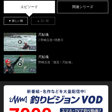
エピソード
関連シリーズ
▼ 新しい順
▲ 古い順
尺鮎魂
2 野嶋玉造×球磨川
アユ
尺鮎魂
野嶋玉造「激流！尺鮎魂」
アユ