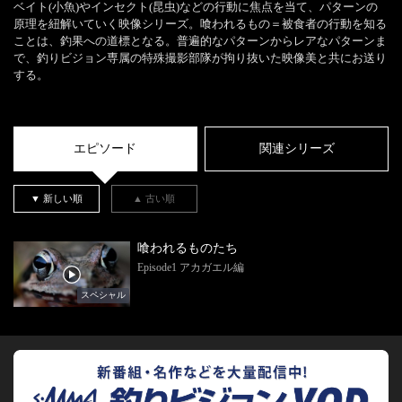
ベイト(小魚)やインセクト(昆虫)などの行動に焦点を当て、パターンの
原理を紐解いていく映像シリーズ。喰われるもの＝被食者の行動を知る
ことは、釣果への道標となる。普遍的なパターンからレアなパターンま
で、釣りビジョン専属の特殊撮影部隊が拘り抜いた映像美と共にお送り
する。
エピソード
関連シリーズ
▼ 新しい順
▲ 古い順
喰われるものたち
Episode1 アカガエル編
スペシャル