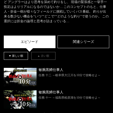
ど アングラーはより思考を深めて釣りをし、 現場の緊張感と一挙手一
投足はよりリアルになるのではないか… このコンセプトのもと、仕事
人・折金一樹が様々なフィールドに挑戦していくバス番組。 釣りが出
来る数少ない機会を“いつ”“どこで““どのような釣り”で使うのか。 この
選択には折金の論理と思考が詰まっている…
エピソード
関連シリーズ
▼ 新しい順
▲ 古い順
敏腕黒鱒仕事人
任務 十二 ～岐阜県大江川を10分で攻略せよ～
バス
敏腕黒鱒仕事人
任務 十一 ～福島県桧原湖を10分で攻略せよ～
バス