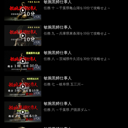
敏腕黒鱒仕事人
任務 十 ～千葉県亀山湖を10分で攻略せよ～
バス
敏腕黒鱒仕事人
任務 九 ～兵庫県東条湖を10分で攻略せよ～
バス
敏腕黒鱒仕事人
任務 八 ～茨城県牛久沼を30分で攻略せよ～
バス
敏腕黒鱒仕事人
任務 七 ～岐阜県 五三川～
バス
敏腕黒鱒仕事人
任務 六 ～千葉県 戸面原ダム～
バス