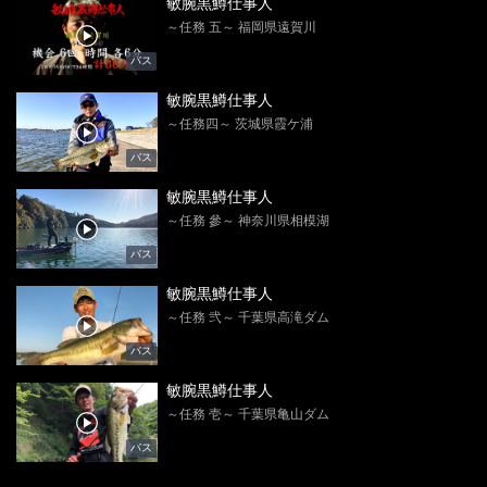
敏腕黒鱒仕事人
～任務 五～ 福岡県遠賀川
バス
敏腕黒鱒仕事人
～任務四～ 茨城県霞ケ浦
バス
敏腕黒鱒仕事人
～任務 參～ 神奈川県相模湖
バス
敏腕黒鱒仕事人
～任務 弐～ 千葉県高滝ダム
バス
敏腕黒鱒仕事人
～任務 壱～ 千葉県亀山ダム
バス