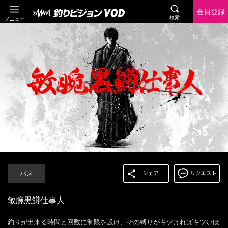
会員登録
検索
メニュー
バス
敏腕黒鱒仕事人
釣りが出来る時間と回数に制限を設け、その縛りがキツければキツいほ