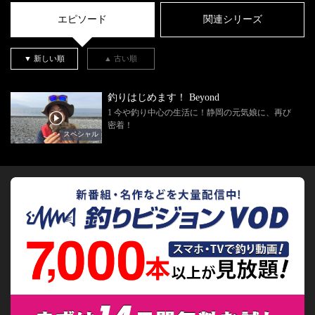
エピソード
関連シリーズ
▼ 新しい順
▲ 古い順
釣りはじめます！ Beyond
1 今や釣り中心の生活に！静岡の元気娘に、再び
密着！
スペシャル