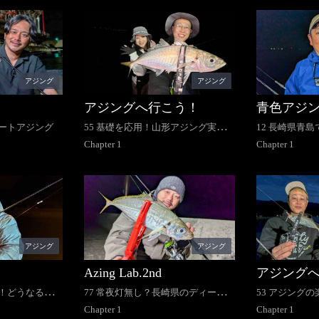
アジング
アジング
アジングへ行こう！
青色アジ
ボートアジング
55 基礎を応用！山形アジング実践
12 長崎県青
テクニック
Chapter
1
略！
Chapter
1
アジング
アジング
Azing Lab.2nd
アジング
撃！どうなる？
77 常夜灯無し？長崎県のディープ
53 アジング
ング
アジング＆鯵づくしキャンプ
Chapter
1
島を攻略
Chapter
1