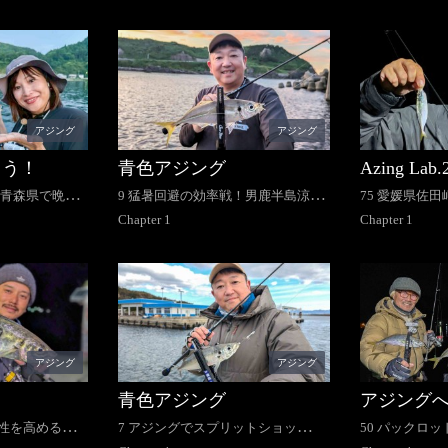
アジング
アジング
こう！
青色アジング
Azing Lab.
 青森県で晩夏
9 猛暑回避の効率戦！男鹿半島涼感
75 愛媛県佐
アジング
Chapter
1
アジング＆こ
Chapter
1
アジング
アジング
青色アジング
アジング
現性を高めるア
7 アジングでスプリットショッ
50 パックロ