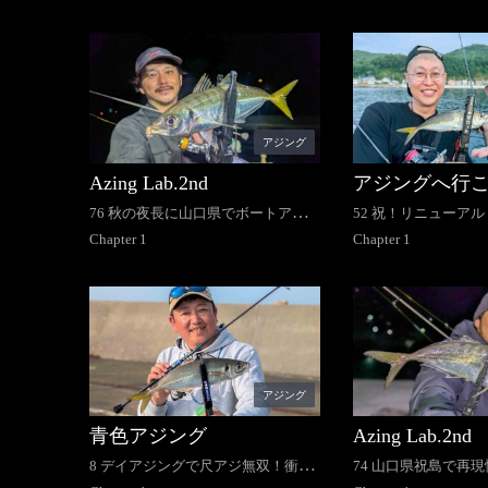
アジング
Azing Lab.2nd
アジングへ行
76 秋の夜長に山口県でボートアジ
52 祝！リニューアル
ング
Chapter
1
のアジング旅
Chapter
1
アジング
青色アジング
Azing Lab.2nd
8 デイアジングで尺アジ無双！衝撃
74 山口県祝島で再