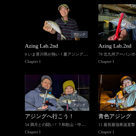
アジング
Azing Lab.2nd
Azing Lab.2nd
6 いま香川県が熱い！夏アジング新
79 北九州アーバン
メソッド攻略
Chapter
1
Chapter
1
アジング
アジングへ行こう！
青色アジング
54 満月との闘い！？和歌山・中紀
11 最長最強寒波直
をランガン！
Chapter
1
熊本県御所浦島アジ
Chapter
1