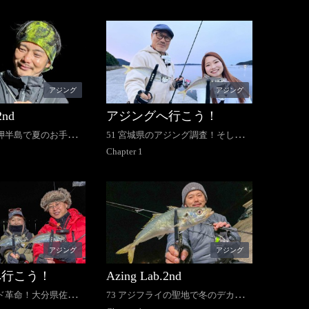
アジング
アジング
2nd
アジングへ行こう！
田岬半島で夏のお手軽
51 宮城県のアジング調査！そして
だわりランチ
涙？の卒業回
Chapter
1
アジング
アジング
へ行こう！
Azing Lab.2nd
ッド革命！大分県佐伯
73 アジフライの聖地で冬のデカア