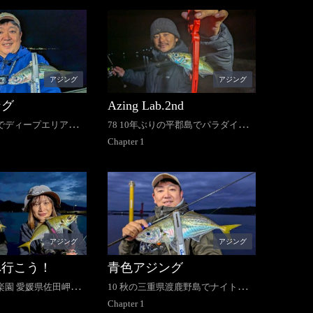
アジング
アジング
ング
Azing Lab.2nd
島でディープエリア攻
78 10年ぶりの平郡島でパラダイス
発見！
Chapter
1
アジング
アジング
へ行こう！
青色アジング
の楽園 愛媛県佐田岬半
10 秋の三重県渡鹿野島でナイトア
ジング！
Chapter
1