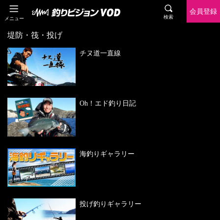
会員登録
検索
メニュー
堤防・筏・投げ
チヌ道一直線
Oh！エド釣り日記
海釣りギャラリー
投げ釣りギャラリー