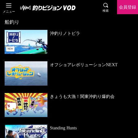
会員登録
検索
メニュー
船釣り
沖釣りノトビラ
NEW
オフショアレボリューションNEXT
きょうも大漁！関東沖釣り爆釣会
Standing Hunts