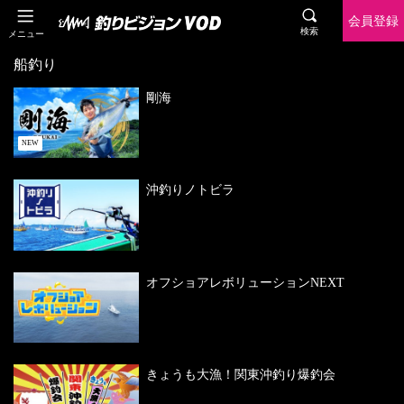
会員登録
検索
メニュー
船釣り
剛海
NEW
沖釣りノトビラ
オフショアレボリューションNEXT
きょうも大漁！関東沖釣り爆釣会