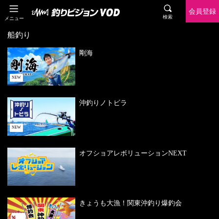
会員登録
検索
メニュー
船釣り
剛海
NEW
沖釣りノトビラ
NEW
オフショアレボリューションNEXT
きょうも大漁！関東沖釣り爆釣会