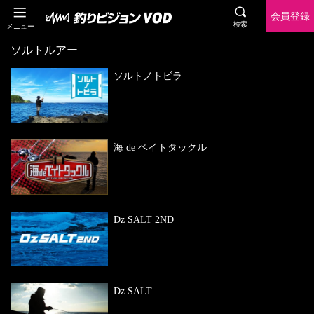
会員登録
検索
メニュー
ソルトルアー
ソルトノトビラ
海 de ベイトタックル
Dz SALT 2ND
Dz SALT