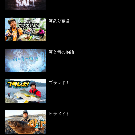
海釣り幕営
海と青の物語
プラレポ！
ヒラメイト